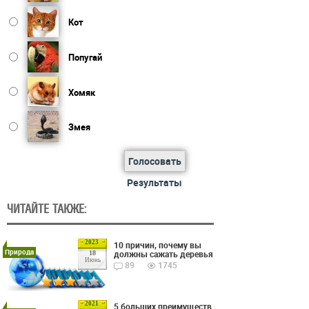
Кот
Попугай
Хомяк
Змея
Голосовать
Результаты
ЧИТАЙТЕ ТАКЖЕ:
2023
10 причин, почему вы
Природа
должны сажать деревья
18
Июнь
89
1745
2021
5 больших преимуществ