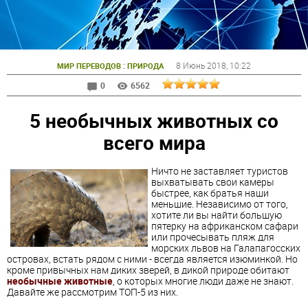
:
8 Июнь 2018
, 10:22
МИР ПЕРЕВОДОВ
ПРИРОДА
0
6562
5 необычных животных со
всего мира
Ничто не заставляет туристов
выхватывать свои камеры
быстрее, как братья наши
меньшие. Независимо от того,
хотите ли вы найти большую
пятерку на африканском сафари
или прочесывать пляж для
морских львов на Галапагосских
островах, встать рядом с ними - всегда является изюминкой. Но
кроме привычных нам диких зверей, в дикой природе обитают
необычные животные
, о которых многие люди даже не знают.
Давайте же рассмотрим ТОП-5 из них.