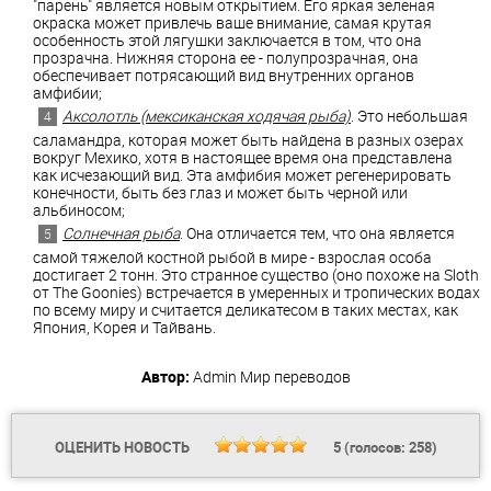
"парень" является новым открытием. Его яркая зеленая
окраска может привлечь ваше внимание, самая крутая
особенность этой лягушки заключается в том, что она
прозрачна. Нижняя сторона ее - полупрозрачная, она
обеспечивает потрясающий вид внутренних органов
амфибии;
Аксолотль (мексиканская ходячая рыба)
. Это небольшая
саламандра, которая может быть найдена в разных озерах
вокруг Мехико, хотя в настоящее время она представлена
как исчезающий вид. Эта амфибия может регенерировать
конечности, быть без глаз и может быть черной или
альбиносом;
Солнечная рыба
. Она отличается тем, что она является
самой тяжелой костной рыбой в мире - взрослая особа
достигает 2 тонн. Это странное существо (оно похоже на Sloth
от The Goonies) встречается в умеренных и тропических водах
по всему миру и считается деликатесом в таких местах, как
Япония, Корея и Тайвань.
Автор:
Admin
Мир переводов
ОЦЕНИТЬ НОВОСТЬ
5
(голосов:
258
)