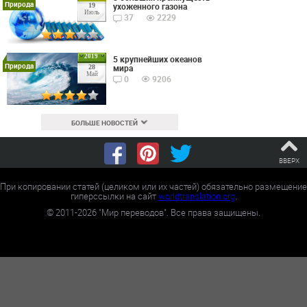
Природа
ухоженного газона
19
Июль
37
2229
2019
5 крупнейших океанов
Природа
мира
28
Май
0
9206
БОЛЬШЕ НОВОСТЕЙ
ВВЕРХ
При копировании статей (целиком или их частей) обязательно размещение
гиперссылки на сайт
worldtranslation.org
.
©
2011-2026
"Мир переводов". Все права защищены.