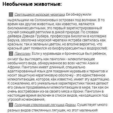
Необычные животные:
Светящаяся морская черепаха
. Ее обнаружили
ныряльщики на Соломоновых островах под волнами. В то
время как другие животные, как известно, являются
биолюминесцентными, это первый зарегистрированный
случай сияющей рептилии в дикой природе. По словам
дайвера Дэвида Грубера, профессора биологии в колледже
Баруха, оболочка морской черепахи ястреба светилась как
красным, так и зеленым цветом, но вполне вероятно, что
красный цвет появился из биофлуоресцентных водорослей;
Панголин
. Если у муравьеда и броненосца был ребенок,
он мог бы выглядеть как панголин - млекопитающее
необычного вида, обнаруженное во всех частях Азии и
Африки. Панголин имеет длинный, специально
адаптированный язык для поедания муравьев и термитов и
носит защитную кератиновую оболочку - это единственное
млекопитающее, которое, как известно, имеет эту адаптацию.
К сожалению, его уникальные характеристики также делают
его самым продаваемым млекопитающим в мире, так как он
очень востребован из-за своего мяса и брони. Панголин в
настоящее время включен в список видов, находящихся под
угрозой исчезновения;
Голодная стеклянная лягушка Дианы
. Существует много
разных видов стеклянных лягушек, но этот маленький