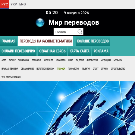
РУС
УКР
ENG
05 20
9 августа 2026
Мир переводов
ГЛАВНАЯ
ПЕРЕВОДЫ НА РАЗНЫЕ ТЕМАТИКИ
БОЛЬШЕ ПЕРЕВОДОВ
ОНЛАЙН ПЕРЕВОДЧИК
ОБРАТНАЯ СВЯЗЬ
КАРТА САЙТА
РЕКЛАМА
АВТО
БИЗНЕС
ЭКОНОМИКА
ЗДОРОВЬЕ
ИНТЕРНЕТ
ИСКУССТВО
КИНО
ПК, СОФТ
ЛИТЕРАТУРА
МЕДИЦИНА
МУЗЫКА
НАУКА И ТЕХНИКА
ОБРАЗОВАНИЕ
ПОЛИТИКА И ЗАКОН
ПРИРОДА
ПСИХОЛОГИЯ
РЕЛИГИЯ
СПОРТ
СТРАНЫ
СТРОИТЕЛЬСТВО
ТЕХ. ДОКУМЕНТАЦИЯ