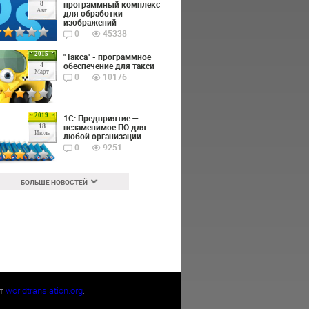
программный комплекс
8
Авг
для обработки
изображений
0
45338
2015
"Такса" - программное
обеспечение для такси
4
Март
0
10176
2019
1С: Предприятие —
незаменимое ПО для
18
Июль
любой организации
0
9251
БОЛЬШЕ НОВОСТЕЙ
йт
worldtranslation.org
.