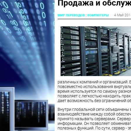
Продажа и обслуж
:
4 Май 201
МИР ПЕРЕВОДОВ
КОМПЮТЕРЫ
различных компаний и организаций. В
повсеместно использования виртуал
время используется по самому разном
позволяет с легкостью находить пра
дает возможность без ограничений 
Внутри глобальной сети объединены 
взаимодействие между собой обеспе
принято называть серверами. Сервер
информации. Он позволяет обмениват
полезных функций. По сути, сервер - 