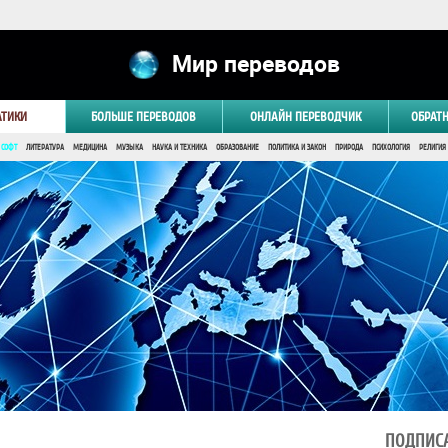
Мир переводов
АТИКИ
БОЛЬШЕ ПЕРЕВОДОВ
ОНЛАЙН ПЕРЕВОДЧИК
ОБРАТ
 СОФТ
ЛИТЕРАТУРА
МЕДИЦИНА
МУЗЫКА
НАУКА И ТЕХНИКА
ОБРАЗОВАНИЕ
ПОЛИТИКА И ЗАКОН
ПРИРОДА
ПСИХОЛОГИЯ
РЕЛИГИЯ
ПОДПИСА