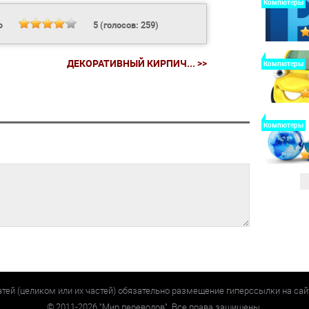
Компютеры
Ь
5
(голосов:
259
)
ДЕКОРАТИВНЫЙ КИРПИЧ... >>
Компютеры
Компютеры
атей (целиком или их частей) обязательно размещение гиперссылки на са
©
2011-2026
"Мир переводов". Все права защищены.