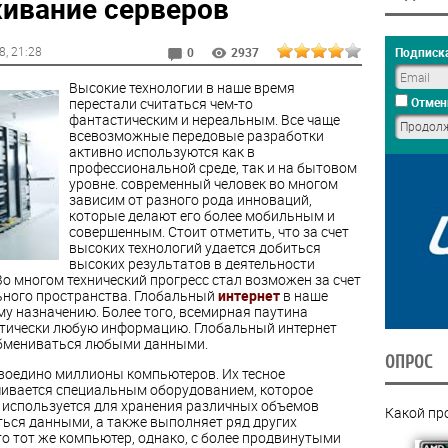
ивание серверов
8
, 21:28
Подписка
0
2937
Высокие технологии в наше время
перестали считаться чем-то
Отмен
фантастическим и нереальным. Все чаще
всевозможные передовые разработки
активно используются как в
профессиональной среде, так и на бытовом
уровне. современный человек во многом
зависим от разного рода инноваций,
которые делают его более мобильным и
совершенным. Стоит отметить, что за счет
высоких технологий удается добиться
высоких результатов в деятельности
о многом технический прогресс стал возможен за счет
ьного пространства. Глобальный
интернет
в наше
у назначению. Более того, всемирная паутина
ктически любую информацию. Глобальный интернет
обмениваться любыми данными.
ОПРОС
воедино миллионы компьютеров. Их тесное
чивается специальным оборудованием, которое
 используется для хранения различных объемов
Какой пр
ься данными, а также выполняет ряд других
это тот же компьютер, однако, с более продвинутыми