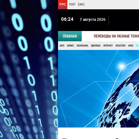
РУС
УКР
ENG
06 24
7 августа 2026
ГЛАВНАЯ
ПЕРЕВОДЫ НА РАЗНЫЕ ТЕМ
АВТО
БИЗНЕС
ЭКОНОМИКА
ЗДОРОВЬЕ
ИНТЕРНЕТ
ИСКУССТВО
КИНО
ПК,