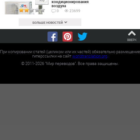
Апр
кондиционирования
воздуха
0
23699
БОЛЬШЕ НОВОСТЕЙ
ВВЕРХ
При копировании статей (целиком или их частей) обязательно размещение
гиперссылки на сайт
worldtranslation.org
.
©
2011-2026
"Мир переводов". Все права защищены.