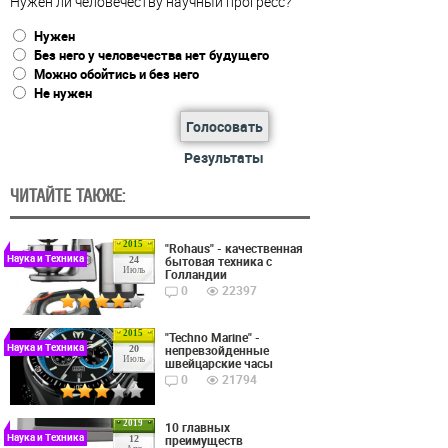
Нужен ли человечеству научный прогресс?
Нужен
Без него у человечества нет будущего
Можно обойтись и без него
Не нужен
Голосовать
Результаты
ЧИТАЙТЕ ТАКЖЕ:
2015
"Rohaus" - качественная
Наука и Техника
бытовая техника с
24
Июль
Голландии
0
22397
2015
"Techno Marine" -
Наука и Техника
непревзойденные
20
Июль
швейцарские часы
0
21794
2019
10 главных
Наука и Техника
преимуществ
12