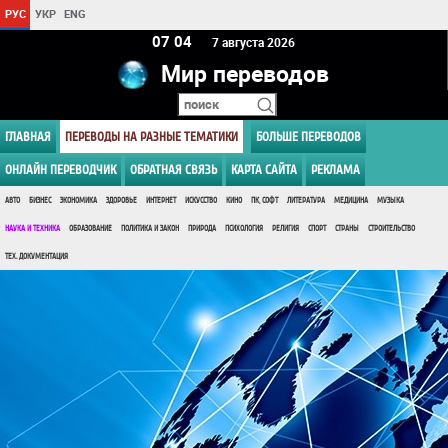
РУС
УКР
ENG
07 04
7 августа 2026
Мир переводов
ГЛАВНАЯ
ПЕРЕВОДЫ НА РАЗНЫЕ ТЕМАТИКИ
БОЛЬШЕ ПЕРЕВОДОВ
ОНЛАЙН ПЕРЕВОДЧИК
ОБРАТНАЯ СВЯЗЬ
КАРТА САЙТА
РЕКЛАМА
АВТО
БИЗНЕС
ЭКОНОМИКА
ЗДОРОВЬЕ
ИНТЕРНЕТ
ИСКУССТВО
КИНО
ПК, СОФТ
ЛИТЕРАТУРА
МЕДИЦИНА
МУЗЫКА
НАУКА И ТЕХНИКА
ОБРАЗОВАНИЕ
ПОЛИТИКА И ЗАКОН
ПРИРОДА
ПСИХОЛОГИЯ
РЕЛИГИЯ
СПОРТ
СТРАНЫ
СТРОИТЕЛЬСТВО
ТЕХ. ДОКУМЕНТАЦИЯ