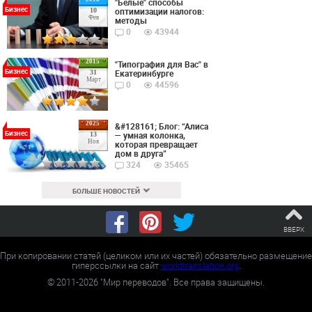
"Белые" способы
Бизнес
оптимизации налогов:
10
Фев
методы
0
43944
2015
"Типография для Вас" в
Бизнес
Екатеринбурге
31
Март
0
44596
2025
&#128161; Блог: “Алиса
Бизнес
— умная колонка,
13
Ноя
которая превращает
дом в друга”
324
35465
БОЛЬШЕ НОВОСТЕЙ
ВВЕРХ
При копировании статей (целиком или их частей) обязательно размещение
гиперссылки на сайт
worldtranslation.org
.
©
2011-2026
"Мир переводов". Все права защищены.