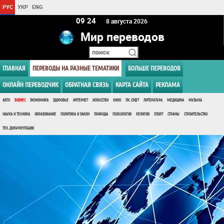
РУС
УКР
ENG
09:24
8 августа 2026
Мир переводов
ГЛАВНАЯ
ПЕРЕВОДЫ НА РАЗНЫЕ ТЕМАТИКИ
БОЛЬШЕ ПЕРЕВОДОВ
ОНЛАЙН ПЕРЕВОДЧИК
ОБРАТНАЯ СВЯЗЬ
КАРТА САЙТА
РЕКЛАМА
АВТО
БИЗНЕС
ЭКОНОМИКА
ЗДОРОВЬЕ
ИНТЕРНЕТ
ИСКУССТВО
КИНО
ПК, СОФТ
ЛИТЕРАТУРА
МЕДИЦИНА
МУЗЫКА
НАУКА И ТЕХНИКА
ОБРАЗОВАНИЕ
ПОЛИТИКА И ЗАКОН
ПРИРОДА
ПСИХОЛОГИЯ
РЕЛИГИЯ
СПОРТ
СТРАНЫ
СТРОИТЕЛЬСТВО
ТЕХ. ДОКУМЕНТАЦИЯ