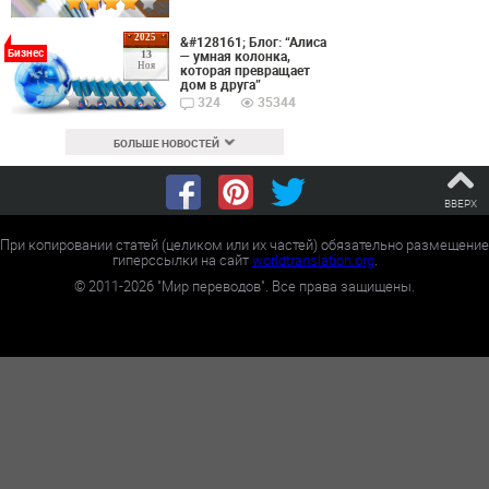
2025
&#128161; Блог: “Алиса
Бизнес
— умная колонка,
13
Ноя
которая превращает
дом в друга”
324
35344
БОЛЬШЕ НОВОСТЕЙ
ВВЕРХ
При копировании статей (целиком или их частей) обязательно размещение
гиперссылки на сайт
worldtranslation.org
.
©
2011-2026
"Мир переводов". Все права защищены.