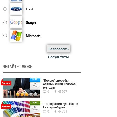
Ford
Google
Microsoft
Голосовать
Результаты
ЧИТАЙТЕ ТАКЖЕ:
2018
"Белые" способы
Бизнес
оптимизации налогов:
10
Фев
методы
0
43907
2015
"Типография для Вас" в
Бизнес
Екатеринбурге
31
Март
0
44591