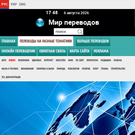
РУС
УКР
ENG
17 48
6 августа 2026
Мир переводов
ГЛАВНАЯ
ПЕРЕВОДЫ НА РАЗНЫЕ ТЕМАТИКИ
БОЛЬШЕ ПЕРЕВОДОВ
ОНЛАЙН ПЕРЕВОДЧИК
ОБРАТНАЯ СВЯЗЬ
КАРТА САЙТА
РЕКЛАМА
АВТО
БИЗНЕС
ЭКОНОМИКА
ЗДОРОВЬЕ
ИНТЕРНЕТ
ИСКУССТВО
КИНО
ПК, СОФТ
ЛИТЕРАТУРА
МЕДИЦИНА
МУЗЫКА
НАУКА И ТЕХНИКА
ОБРАЗОВАНИЕ
ПОЛИТИКА И ЗАКОН
ПРИРОДА
ПСИХОЛОГИЯ
РЕЛИГИЯ
СПОРТ
СТРАНЫ
СТРОИТЕЛЬСТВО
ТЕХ. ДОКУМЕНТАЦИЯ