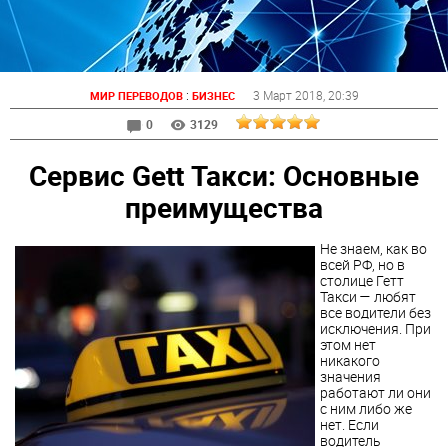
:
3 Март 2018
, 20:39
МИР ПЕРЕВОДОВ
БИЗНЕС
0
3129
Сервис Gett Такси: Основные
преимущества
Не знаем, как во
всей РФ, но в
столице Гетт
Такси — любят
все водители без
исключения. При
этом нет
никакого
значения
работают ли они
с ним либо же
нет. Если
водитель