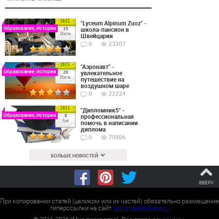
2015
"Lyceum Alpinum Zuoz" -
Образование, История
школа-пансион в
19
Июль
Швейцарии
0
23207
2015
"Аэронавт" -
Образование, История
увлекательное
20
Июль
путешествие на
воздушном шаре
0
22224
2015
"Дипломник5" -
Образование, История
профессиональная
8
Авг
помочь в написании
диплома
0
70806
БОЛЬШЕ НОВОСТЕЙ
ВВЕРХ
При копировании статей (целиком или их частей) обязательно размещение
гиперссылки на сайт
worldtranslation.org
.