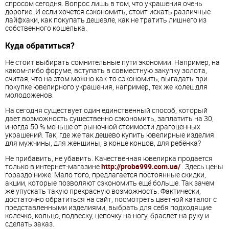
спросом сегодня. Вопрос лишь в том, что украшения очень
дорогие. И если хочется сэкономить, стоит искать различные
лайфхаки, как покупать дешевле, как не тратить лишнего из
собственного кошелька.
Куда обратиться?
Не стоит выбирать сомнительные пути экономии. Например, на
каком-либо форуме, вступать в совместную закупку золота,
считая, что на этом можно как-то сэкономить, выгадать при
покупке ювелирного украшения, например, тех же колец для
молодоженов.
На сегодня существует один единственный способ, который
дает возможность существенно сэкономить, заплатить на 30,
иногда 50 % меньше от рыночной стоимости драгоценных
украшений. Так, где же так дешево купить ювелирные изделия
для мужчины, для женщины, в конце концов, для ребёнка?
Не прибавить, не убавить. Качественная ювелирка продается
только в интернет-магазине
http://proba999.com.ua/
. Здесь цены
гораздо ниже. Мало того, предлагается постоянные скидки,
акции, которые позволяют сэкономить ещё больше. Так зачем
же упускать такую прекрасную возможность. Фактически,
достаточно обратиться на сайт, посмотреть цветной каталог с
представленными изделиями, выбрать для себя подходящие
колечко, кольцо, подвеску, цепочку на ногу, браслет на руку и
сделать заказ.