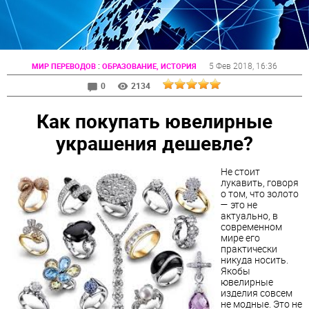
:
5 Фев 2018
, 16:36
МИР ПЕРЕВОДОВ
ОБРАЗОВАНИЕ, ИСТОРИЯ
0
2134
Как покупать ювелирные
украшения дешевле?
Не стоит
лукавить, говоря
о том, что золото
— это не
актуально, в
современном
мире его
практически
никуда носить.
Якобы
ювелирные
изделия совсем
не модные. Это не