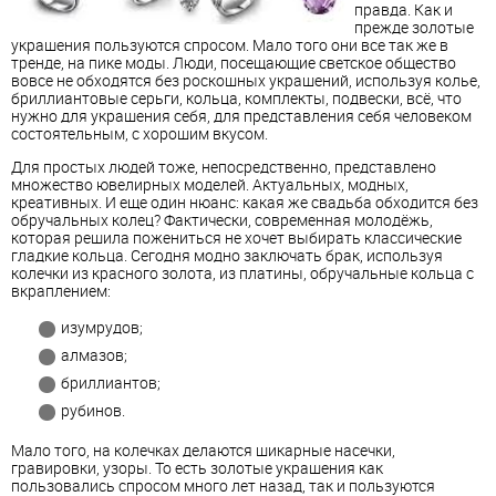
правда. Как и
прежде золотые
украшения пользуются спросом. Мало того они все так же в
тренде, на пике моды. Люди, посещающие светское общество
вовсе не обходятся без роскошных украшений, используя колье,
бриллиантовые серьги, кольца, комплекты, подвески, всё, что
нужно для украшения себя, для представления себя человеком
состоятельным, с хорошим вкусом.
Для простых людей тоже, непосредственно, представлено
множество ювелирных моделей. Актуальных, модных,
креативных. И еще один нюанс: какая же свадьба обходится без
обручальных колец? Фактически, современная молодёжь,
которая решила пожениться не хочет выбирать классические
гладкие кольца. Сегодня модно заключать брак, используя
колечки из красного золота, из платины, обручальные кольца с
вкраплением:
изумрудов;
алмазов;
бриллиантов;
рубинов.
Мало того, на колечках делаются шикарные насечки,
гравировки, узоры. То есть золотые украшения как
пользовались спросом много лет назад, так и пользуются