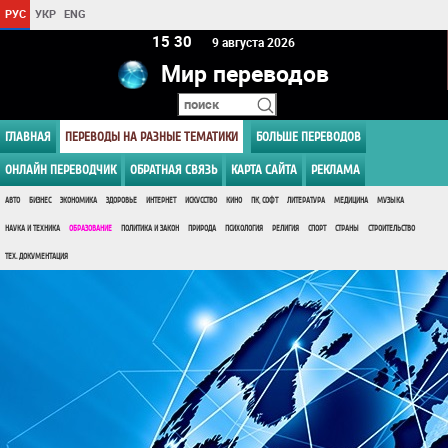
РУС
УКР
ENG
15:30
9 августа 2026
Мир переводов
ГЛАВНАЯ
ПЕРЕВОДЫ НА РАЗНЫЕ ТЕМАТИКИ
БОЛЬШЕ ПЕРЕВОДОВ
ОНЛАЙН ПЕРЕВОДЧИК
ОБРАТНАЯ СВЯЗЬ
КАРТА САЙТА
РЕКЛАМА
АВТО
БИЗНЕС
ЭКОНОМИКА
ЗДОРОВЬЕ
ИНТЕРНЕТ
ИСКУССТВО
КИНО
ПК, СОФТ
ЛИТЕРАТУРА
МЕДИЦИНА
МУЗЫКА
НАУКА И ТЕХНИКА
ОБРАЗОВАНИЕ
ПОЛИТИКА И ЗАКОН
ПРИРОДА
ПСИХОЛОГИЯ
РЕЛИГИЯ
СПОРТ
СТРАНЫ
СТРОИТЕЛЬСТВО
ТЕХ. ДОКУМЕНТАЦИЯ