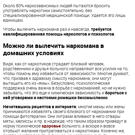
Около 80% наркозависимых людей пытаются бросить
употреблять наркотики самостоятельно, без
специализированной медицинской помощи. Удается это лишь
единицам.
Чтобы вылечить наркомана раз и навсегда,
требуется
квалифицированная помощь наркологов и психологов
.
Можно ли вылечить наркомана в
домашних условиях
Видя, как от наркотиков страдает близкий человек,
родственники и друзья больного направляют все усилия на то,
чтобы помочь ему избавиться от зависимости. Многие думают,
что, призвав к здравому смыслу наркомана, они могут
вытащить его из «ямы». Безусловно, психологическая
поддержка очень важна в борьбе с наркоманией, но не нужно
забывать, что это еще и химическая зависимость и
бороться с
ней уговорами и настоями ромашки бессмысленно
.
Начитавшись рецептов в интернете
, многие мамы или жены
принимаются избавлять своего близкого от наркомании при
помощи фитотерапии. Они литрами вливают в него отвары
мяты, мелиссы и пр. в надежде, что таким образом приведут в
норму психическое
здоровье
больного, а вскоре и вовсе
отобьют желание притрагиваться к наркотикам. Конечно же,