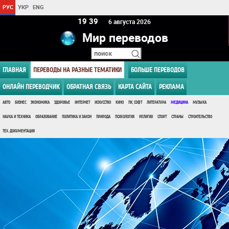
РУС
УКР
ENG
19:39
6 августа 2026
Мир переводов
ГЛАВНАЯ
ПЕРЕВОДЫ НА РАЗНЫЕ ТЕМАТИКИ
БОЛЬШЕ ПЕРЕВОДОВ
ОНЛАЙН ПЕРЕВОДЧИК
ОБРАТНАЯ СВЯЗЬ
КАРТА САЙТА
РЕКЛАМА
АВТО
БИЗНЕС
ЭКОНОМИКА
ЗДОРОВЬЕ
ИНТЕРНЕТ
ИСКУССТВО
КИНО
ПК, СОФТ
ЛИТЕРАТУРА
МЕДИЦИНА
МУЗЫКА
НАУКА И ТЕХНИКА
ОБРАЗОВАНИЕ
ПОЛИТИКА И ЗАКОН
ПРИРОДА
ПСИХОЛОГИЯ
РЕЛИГИЯ
СПОРТ
СТРАНЫ
СТРОИТЕЛЬСТВО
ТЕХ. ДОКУМЕНТАЦИЯ