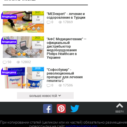
2015
"MEDexpert" - лечение и
Медицина
оздоровление в Турции
11
Авг
0
17869
2021
"АФС Медицинтехник" —
Медицина
официальный
14
Июнь
дистрибьютор
медоборудования
Philips Healthcare в
Украине
50
12802
2018
"Софосбувир" -
Медицина
революционный
12
Янв
препарат для лечения
гепатита С
0
17506
БОЛЬШЕ НОВОСТЕЙ
ВВЕРХ
При копировании статей (целиком или их частей) обязательно размещение
гиперссылки на сайт
worldtranslation.org
.