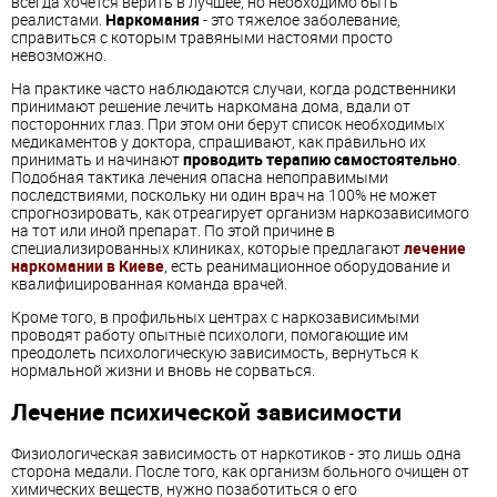
всегда хочется верить в лучшее, но необходимо быть
реалистами.
Наркомания
- это тяжелое заболевание,
справиться с которым травяными настоями просто
невозможно.
На практике часто наблюдаются случаи, когда родственники
принимают решение лечить наркомана дома, вдали от
посторонних глаз. При этом они берут список необходимых
медикаментов у доктора, спрашивают, как правильно их
принимать и начинают
проводить терапию самостоятельно
.
Подобная тактика лечения опасна непоправимыми
последствиями, поскольку ни один врач на 100% не может
спрогнозировать, как отреагирует организм наркозависимого
на тот или иной препарат. По этой причине в
специализированных клиниках, которые предлагают
лечение
наркомании в Киеве
, есть реанимационное оборудование и
квалифицированная команда врачей.
Кроме того, в профильных центрах с наркозависимыми
проводят работу опытные психологи, помогающие им
преодолеть психологическую зависимость, вернуться к
нормальной жизни и вновь не сорваться.
Лечение психической зависимости
Физиологическая зависимость от наркотиков - это лишь одна
сторона медали. После того, как организм больного очищен от
химических веществ, нужно позаботиться о его