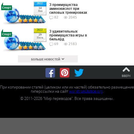
2022
3 преимущества
Спорт
аминокислот при
14
Янв
силовых тренировках
82
2045
2022
3 удивительных
Спорт
преимущества игры в
29
Июль
бильярд
69
2183
БОЛЬШЕ НОВОСТЕЙ
ВВЕРХ
При копировании статей (целиком или их частей) обязательно размещение
гиперссылки на сайт
worldtranslation.org
.
©
2011-2026
"Мир переводов". Все права защищены.