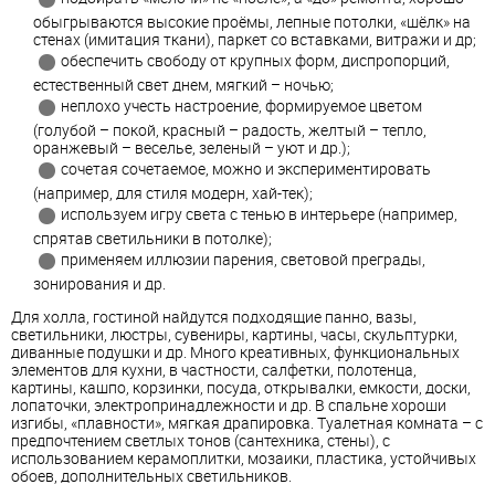
обыгрываются высокие проёмы, лепные потолки, «шёлк» на
стенах (имитация ткани), паркет со вставками, витражи и др;
обеспечить свободу от крупных форм, диспропорций,
естественный свет днем, мягкий – ночью;
неплохо учесть настроение, формируемое цветом
(голубой – покой, красный – радость, желтый – тепло,
оранжевый – веселье, зеленый – уют и др.);
сочетая сочетаемое, можно и экспериментировать
(например, для стиля модерн, хай-тек);
используем игру света с тенью в интерьере (например,
спрятав светильники в потолке);
применяем иллюзии парения, световой преграды,
зонирования и др.
Для холла, гостиной найдутся подходящие панно, вазы,
светильники, люстры, сувениры, картины, часы, скульптурки,
диванные подушки и др. Много креативных, функциональных
элементов для кухни, в частности, салфетки, полотенца,
картины, кашпо, корзинки, посуда, открывалки, емкости, доски,
лопаточки, электропринадлежности и др. В спальне хороши
изгибы, «плавности», мягкая драпировка. Туалетная комната – с
предпочтением светлых тонов (сантехника, стены), с
использованием керамоплитки, мозаики, пластика, устойчивых
обоев, дополнительных светильников.