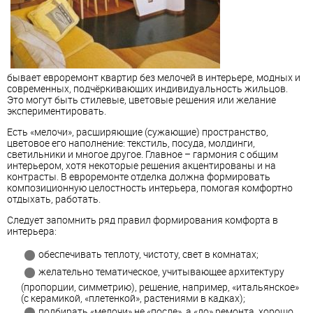
бывает евроремонт квартир без мелочей в интерьере, модных и
современных, подчёркивающих индивидуальность жильцов.
Это могут быть стилевые, цветовые решения или желание
экспериментировать.
Есть «мелочи», расширяющие (сужающие) пространство,
цветовое его наполнение: текстиль, посуда, молдинги,
светильники и многое другое. Главное – гармония с общим
интерьером, хотя некоторые решения акцентированы и на
контрасты. В евроремонте отделка должна формировать
композиционную целостность интерьера, помогая комфортно
отдыхать, работать.
Следует запомнить ряд правил формирования комфорта в
интерьера:
обеспечивать теплоту, чистоту, свет в комнатах;
желательно тематическое, учитывающее архитектуру
(пропорции, симметрию), решение, например, «итальянское»
(с керамикой, «плетенкой», растениями в кадках);
подбирать «мелочи» не «после», а «до» ремонта, хорошо