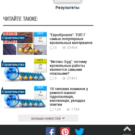
Результаты
ЧИТАЙТЕ ТАКЖЕ:
2019
"ЕвроКровля": ТОП 7
Строительство
самых популярных
21
Фев
кровельных материалов
0
25464
2019
"Интекс-Буд": почему
Строительство
кровельные работы
29
Авг
являются самыми
опасными?
0
27461
2026
10 типових помилок у
Строительство
ремонті ванної:
4
Янв
гідроізоляція,
вентиляція, укладка
плитки
128
1784
БОЛЬШЕ НОВОСТЕЙ
ВВЕРХ