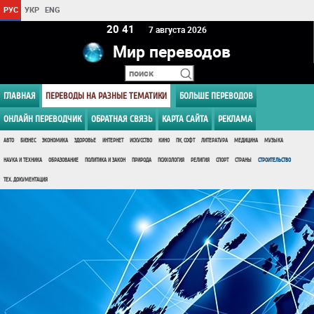
РУС
УКР
ENG
20 41
7 августа 2026
Мир переводов
ГЛАВНАЯ
ПЕРЕВОДЫ НА РАЗНЫЕ ТЕМАТИКИ
БОЛЬШЕ ПЕРЕВОДОВ
ОНЛАЙН ПЕРЕВОДЧИК
ОБРАТНАЯ СВЯЗЬ
КАРТА САЙТА
РЕКЛАМА
АВТО
БИЗНЕС
ЭКОНОМИКА
ЗДОРОВЬЕ
ИНТЕРНЕТ
ИСКУССТВО
КИНО
ПК, СОФТ
ЛИТЕРАТУРА
МЕДИЦИНА
МУЗЫКА
НАУКА И ТЕХНИКА
ОБРАЗОВАНИЕ
ПОЛИТИКА И ЗАКОН
ПРИРОДА
ПСИХОЛОГИЯ
РЕЛИГИЯ
СПОРТ
СТРАНЫ
СТРОИТЕЛЬСТВО
ТЕХ. ДОКУМЕНТАЦИЯ