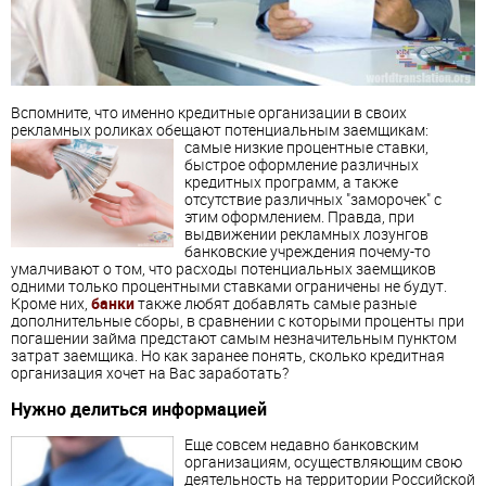
Вспомните, что именно кредитные организации в своих
рекламных роликах обещают потенциальным
заемщик
ам:
самые низкие процентные ставки,
быстрое оформление различных
кредитных программ, а также
отсутствие различных "заморочек" с
этим оформлением. Правда, при
выдвижении рекламных лозунгов
банковские учреждения почему-то
умалчивают о том, что расходы потенциальных
заемщик
ов
одними только процентными ставками ограничены не будут.
Кроме них,
банки
также любят добавлять самые разные
дополнительные сборы, в сравнении с которыми проценты при
погашении займа предстают самым незначительным пунктом
затрат
заемщик
а. Но как заранее понять, сколько кредитная
организация хочет на Вас заработать?
Нужно делиться информацией
Еще совсем недавно банковским
организациям, осуществляющим свою
деятельность на территории Российской