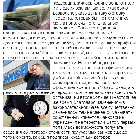
Федерации, жилось крайне вольготно, и
им в своих рекламных роликах было
дозволено указывать такую ставку
процента, которая бы, по их мнению,
могла привлечь потенциальных
заемщик
ов. Более того, данная
процентная ставка вполне законно прописывалась и в
кредитном договоре, предоставляемом доверчивому
заемщик
у,
другие же важные сведения либо указывались мелким шрифтом
в конце договора, либо просто обозначались таинственным
словосочетанием " банковские тарифы", которое практически ни
о чем не говорило не знающим всех тонкостей кредитования
заемщик
ам.
Но такой подход к
предоставлению кредитов физическим
лицам вызвал массовое разочарование
у обычных обывателей. Да и как не
разочароваться, когда
заемщик
оформляет кредит под 10% годовых, а в
результате уже в течение первого года переплачивает кредитной
организации втрое больше.
В настоящее
же время, благодаря изменениям в
законодательной базе, все существенно
изменилось, тем не менее, обманывать
собственных клиентов банковские
учреждения не перестали. Зато у первых
появилась возможность получать
сведения об итоговой стоимости получаемых займов еще до
того момента, как был подписан кредитный договор.