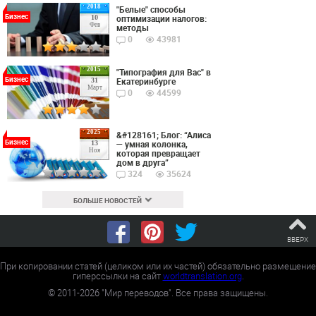
2018
"Белые" способы
Бизнес
оптимизации налогов:
10
Фев
методы
0
43981
2015
"Типография для Вас" в
Бизнес
Екатеринбурге
31
Март
0
44599
2025
&#128161; Блог: “Алиса
Бизнес
— умная колонка,
13
Ноя
которая превращает
дом в друга”
324
35624
БОЛЬШЕ НОВОСТЕЙ
ВВЕРХ
При копировании статей (целиком или их частей) обязательно размещение
гиперссылки на сайт
worldtranslation.org
.
©
2011-2026
"Мир переводов". Все права защищены.