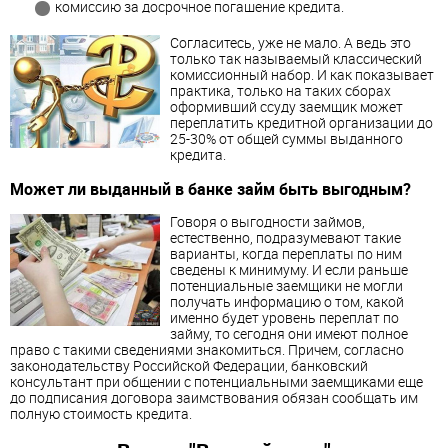
комиссию за досрочное погашение кредита.
Согласитесь, уже не мало. А ведь это
только так называемый классический
комиссионный набор. И как показывает
практика, только на таких сборах
оформивший ссуду
заемщик
может
переплатить кредитной организации до
25-30% от общей суммы выданного
кредита.
Может ли выданный в банке займ быть выгодным?
Говоря о выгодности займов,
естественно, подразумевают такие
варианты, когда переплаты по ним
сведены к минимуму. И если раньше
потенциальные
заемщик
и не могли
получать информацию о том, какой
именно будет уровень переплат по
займу, то сегодня они имеют полное
право с такими сведениями знакомиться. Причем, согласно
законодательству Российской Федерации, банковский
консультант при общении с потенциальными
заемщик
ами еще
до подписания договора заимствования обязан сообщать им
полную стоимость кредита.