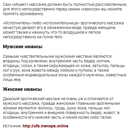
Сам «объект» массажа должен быть полностью расслабленным,
для этого непосредственно перед самим «сеансом» вы можете
принять аромаванну.
«Исполнитель» либо «исполнительница» эротического массажа
зачастую делают его в обнаженном виде, правда женщина
может также и накинуть что-то воздушное и легкое
непосредственно на голое тело.
Мужские нюансы
Самыми чувствительными мужскими местами являются:
впадины под коленями, внутренняя часть бедер, копчик,
ягодицы, соски, а также окружающая их кожа, затылок, пальцы
ног и рук, зона живота между лобком и пупком, а также
особенные индивидуальные зоны каждого мужчины, известные
лишь ему.
Женские нюансы
Дамский эротический массаж не очень уж и отличается от
мужского массажа, правда женскими главными эрогенными
зонами являются: волосы, грудь, руки, бока, пальцы ног,
ягодицы, внутренняя и внешняя поверхность бедер, живот, в
особенности его нижняя часть и линия колен либо талии.
Источник:
http://ufa.menspa.online