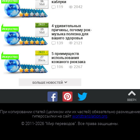
Искусство
каблуки
16
Май
119
2042
2023
4 удивительных
Искусство
причины, почему рок-
19
Май
музыка полезна для
вашего здоровья
139
2121
2023
5 преимуществ
Искусство
использования
27
Июль
кожаного рюкзака
106
2267
БОЛЬШЕ НОВОСТЕЙ
ВВЕРХ
При копировании статей (целиком или их частей) обязательно размещение
гиперссылки на сайт
worldtranslation.org
.
©
2011-2026
"Мир переводов". Все права защищены.