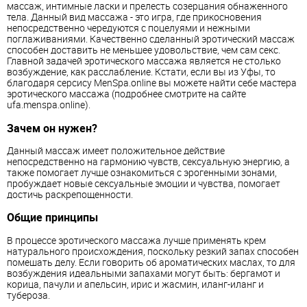
массаж, интимные ласки и прелесть созерцания обнаженного
тела. Данный вид массажа - это игра, где прикосновения
непосредственно чередуются с поцелуями и нежными
поглаживаниями. Качественно сделанный эротический массаж
способен доставить не меньшее удовольствие, чем сам секс.
Главной задачей эротического массажа является не столько
возбуждение, как расслабление. Кстати, если вы из Уфы, то
благодаря серсису MenSpa.online вы можете найти себе мастера
эротического массажа (подробнее смотрите на сайте
ufa.menspa.online).
Зачем он нужен?
Данный массаж имеет положительное действие
непосредственно на гармонию чувств, сексуальную энергию, а
также помогает лучше ознакомиться с эрогенными зонами,
пробуждает новые сексуальные эмоции и чувства, помогает
достичь раскрепощенности.
Общие принципы
В процессе эротического массажа лучше применять крем
натурального происхождения, поскольку резкий запах способен
помешать делу. Если говорить об ароматических маслах, то для
возбуждения идеальными запахами могут быть: бергамот и
корица, пачули и апельсин, ирис и жасмин, иланг-иланг и
тубероза.