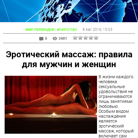
:
8 Авг 2016
, 15:03
МИР ПЕРЕВОДОВ
ИСКУССТВО
0
3481
Эротический массаж: правила
для мужчин и женщин
В жизни каждого
человека
сексуальные
удовольствия не
ограничиваются
лишь занятиями
любовью.
Особым видом
наслаждения
является
эротический
массаж, который
включает сам