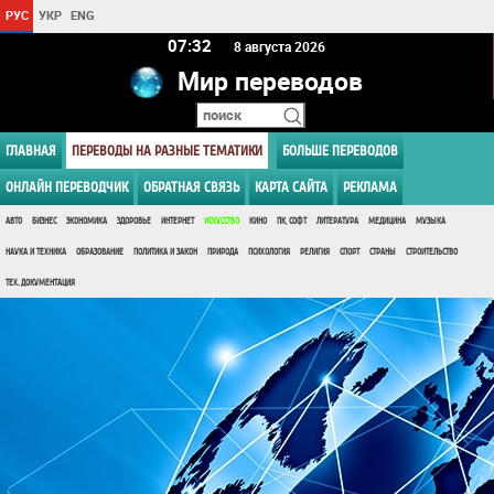
РУС
УКР
ENG
07:32
8 августа 2026
Мир переводов
ГЛАВНАЯ
ПЕРЕВОДЫ НА РАЗНЫЕ ТЕМАТИКИ
БОЛЬШЕ ПЕРЕВОДОВ
ОНЛАЙН ПЕРЕВОДЧИК
ОБРАТНАЯ СВЯЗЬ
КАРТА САЙТА
РЕКЛАМА
АВТО
БИЗНЕС
ЭКОНОМИКА
ЗДОРОВЬЕ
ИНТЕРНЕТ
ИСКУССТВО
КИНО
ПК, СОФТ
ЛИТЕРАТУРА
МЕДИЦИНА
МУЗЫКА
НАУКА И ТЕХНИКА
ОБРАЗОВАНИЕ
ПОЛИТИКА И ЗАКОН
ПРИРОДА
ПСИХОЛОГИЯ
РЕЛИГИЯ
СПОРТ
СТРАНЫ
СТРОИТЕЛЬСТВО
ТЕХ. ДОКУМЕНТАЦИЯ