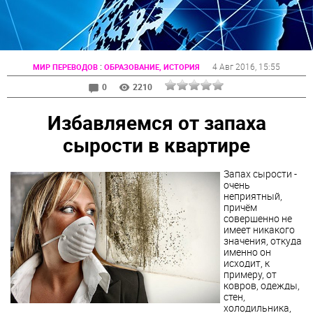
:
4 Авг 2016
, 15:55
МИР ПЕРЕВОДОВ
ОБРАЗОВАНИЕ, ИСТОРИЯ
0
2210
Избавляемся от запаха
сырости в квартире
Запах сырости -
очень
неприятный,
причём
совершенно не
имеет никакого
значения, откуда
именно он
исходит, к
примеру, от
ковров, одежды,
стен,
холодильника,