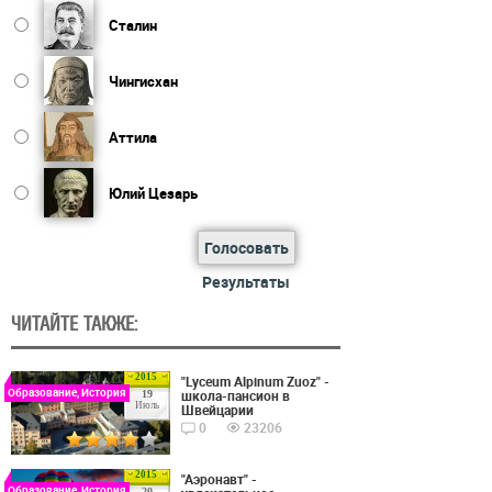
Сталин
Чингисхан
Аттила
Юлий Цезарь
Голосовать
Результаты
ЧИТАЙТЕ ТАКЖЕ:
2015
"Lyceum Alpinum Zuoz" -
Образование, История
школа-пансион в
19
Июль
Швейцарии
0
23206
2015
"Аэронавт" -
Образование, История
20