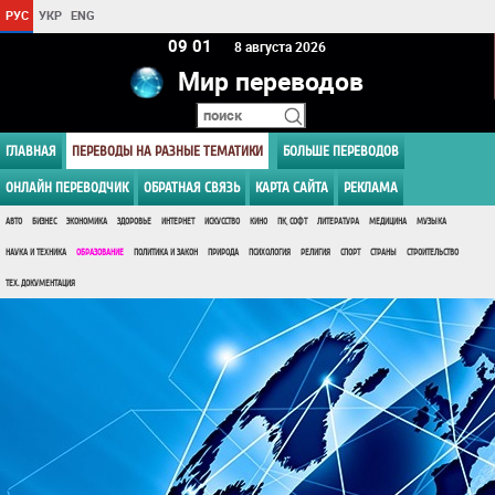
РУС
УКР
ENG
09 01
8 августа 2026
Мир переводов
ГЛАВНАЯ
ПЕРЕВОДЫ НА РАЗНЫЕ ТЕМАТИКИ
БОЛЬШЕ ПЕРЕВОДОВ
ОНЛАЙН ПЕРЕВОДЧИК
ОБРАТНАЯ СВЯЗЬ
КАРТА САЙТА
РЕКЛАМА
АВТО
БИЗНЕС
ЭКОНОМИКА
ЗДОРОВЬЕ
ИНТЕРНЕТ
ИСКУССТВО
КИНО
ПК, СОФТ
ЛИТЕРАТУРА
МЕДИЦИНА
МУЗЫКА
НАУКА И ТЕХНИКА
ОБРАЗОВАНИЕ
ПОЛИТИКА И ЗАКОН
ПРИРОДА
ПСИХОЛОГИЯ
РЕЛИГИЯ
СПОРТ
СТРАНЫ
СТРОИТЕЛЬСТВО
ТЕХ. ДОКУМЕНТАЦИЯ