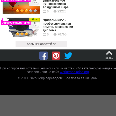
увлекательное
Июль
путешествие на
воздушном шаре
0
22223
2015
"Дипломник5" -
Образование, История
профессиональная
8
Авг
помочь в написании
диплома
0
70760
БОЛЬШЕ НОВОСТЕЙ
ВВЕРХ
При копировании статей (целиком или их частей) обязательно размещение
гиперссылки на сайт
worldtranslation.org
.
©
2011-2026
"Мир переводов". Все права защищены.