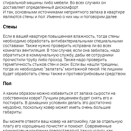
стиральной машины либо мебели. Во всех случаях он
доставляет определенный дискомфорт.
И так, основными источниками неприятного запаха в квартире
являются стены и пол. Именно о них мы и поговорим далее.
Стены
Если в вашей квартире повышенная влажность, тогда стены
необходимо обработать антибактериальными специальными
составами. Также нужно проверить исправна ли во всех
комнатах вентиляция. В том случае, если она забилась, надо
обратиться в коммунальную службу, дабы ее сотрудники
прочистили трубу либо проход. Также надо проверить
герметичность стыков стен и окон. Если вы нашли трещины,
тогда их необходимо "залатать" монтажной пеной. Не лишним
будет обработать стены также и противогрибковым средством.
Пол
А каким образом можно избавиться от запаха сырости на
собственном ковре? Лучшим решением будет снять его и
постирать. В домашних условиях делать это достаточно
неудобно, поскольку ковер может иметь очень большие
габариты.
Вы можете отвезти ваш ковер на автомойку, где за отдельную
плату его хорошенько почистят и помоют. Современные
клининговые компании предоставляют такую услугу, как