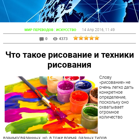
:
14 Апр 2016
, 11:49
МИР ПЕРЕВОДОВ
ИСКУССТВО
0
4373
Что такое рисование и техники
рисования
Слову
«рисование» не
очень легко дать
конкретное
определение,
поскольку оно
охватывает
огромное
количество
взаимосвязанных, но, в тоже время, разных типов