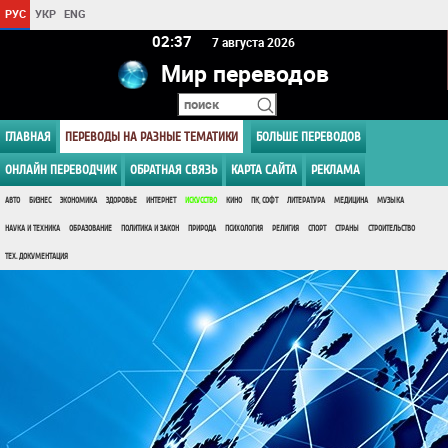
РУС
УКР
ENG
02 37
7 августа 2026
Мир переводов
ГЛАВНАЯ
ПЕРЕВОДЫ НА РАЗНЫЕ ТЕМАТИКИ
БОЛЬШЕ ПЕРЕВОДОВ
ОНЛАЙН ПЕРЕВОДЧИК
ОБРАТНАЯ СВЯЗЬ
КАРТА САЙТА
РЕКЛАМА
АВТО
БИЗНЕС
ЭКОНОМИКА
ЗДОРОВЬЕ
ИНТЕРНЕТ
ИСКУССТВО
КИНО
ПК, СОФТ
ЛИТЕРАТУРА
МЕДИЦИНА
МУЗЫКА
НАУКА И ТЕХНИКА
ОБРАЗОВАНИЕ
ПОЛИТИКА И ЗАКОН
ПРИРОДА
ПСИХОЛОГИЯ
РЕЛИГИЯ
СПОРТ
СТРАНЫ
СТРОИТЕЛЬСТВО
ТЕХ. ДОКУМЕНТАЦИЯ