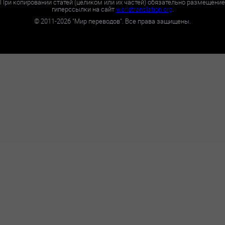
При копировании статей (целиком или их частей) обязательно размещение
гиперссылки на сайт
worldtranslation.org
.
©
2011-2026
"Мир переводов". Все права защищены.