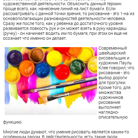
художественной деятельности. Объяснить данный термин
проще всего, как: нанесение линий на лист бумаги. Если
рассматривать с данной точки зрения, то рисование - это 1-на из
основополагающих разновидностей деятельности человека.
Сразу же после того, как у ребенка до достаточного уровня
развивается ловкость рук и он может взять в руку карандаш
(ручку) - он начинает водить им по бумаге, при этом он еще не
осознает что именно он делает.
Современный
швейцарский
рисовальщик и
художник Пауль
Клее говорил, что
рисование - это
выбор дороги
для прогулки.
Кроме того, для
множества
художников
рисование
выполняет
наглядно-
описательную
функцию.
Многие люди думают, что умение рисовать является каким-то
особенным даром. В действительности, есть такие люди,