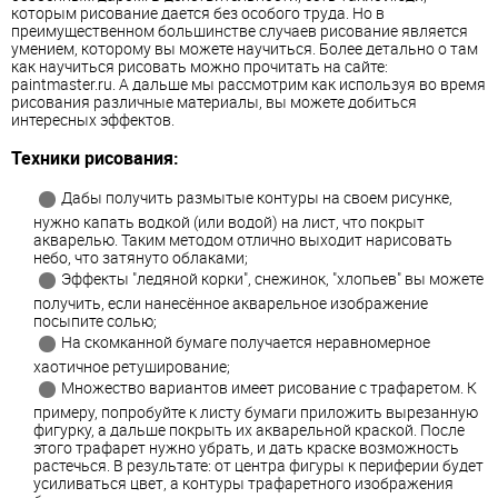
которым рисование дается без особого труда. Но в
преимущественном большинстве случаев рисование является
умением, которому вы можете научиться. Более детально о там
как научиться рисовать можно прочитать на сайте:
paintmaster.ru. А дальше мы рассмотрим как используя во время
рисования различные материалы, вы можете добиться
интересных эффектов.
Техники рисования:
Дабы получить размытые контуры на своем рисунке,
нужно капать водкой (или водой) на лист, что покрыт
акварелью. Таким методом отлично выходит нарисовать
небо, что затянуто облаками;
Эффекты "ледяной корки", снежинок, "хлопьев" вы можете
получить, если нанесённое акварельное изображение
посыпите солью;
На скомканной бумаге получается неравномерное
хаотичное ретуширование;
Множество вариантов имеет рисование с трафаретом. К
примеру, попробуйте к листу бумаги приложить вырезанную
фигурку, а дальше покрыть их акварельной краской. После
этого трафарет нужно убрать, и дать краске возможность
растечься. В результате: от центра фигуры к периферии будет
усиливаться цвет, а контуры трафаретного изображения