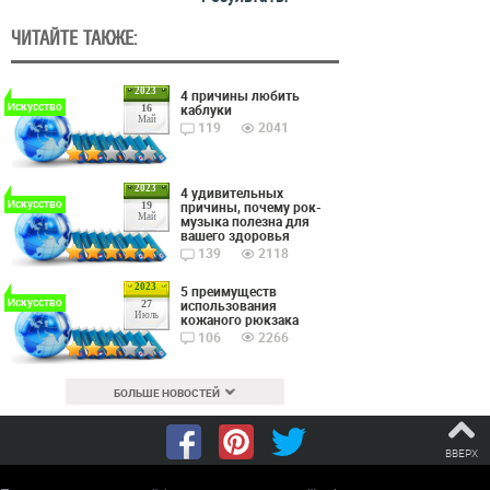
ЧИТАЙТЕ ТАКЖЕ:
2023
4 причины любить
Искусство
каблуки
16
Май
119
2041
2023
4 удивительных
Искусство
причины, почему рок-
19
Май
музыка полезна для
вашего здоровья
139
2118
2023
5 преимуществ
Искусство
использования
27
Июль
кожаного рюкзака
106
2266
БОЛЬШЕ НОВОСТЕЙ
ВВЕРХ