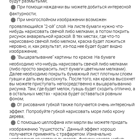
будут размытыми;
При помощи наждачки вы можете добиться интересной
фактурности;
При многослойном изображении возможен
проявляющийся "2-ой" слой. На листе бумаги нужно что-
нибудь нарисовать свечой либо мелками, а потом покрить
рисунок акварельной краской. В тех местах, где что-то
нарисовано свечой либо мелком, краска будет ложиться
неровно, и, как результат, из-под нее будет будет видно
изображение;
"Выцарапывание" картины по краске. На бумаге
необходимо что-нибудь нарисовать свечой либо мелками
(либо просто закрасить лист бумаги цветными мелками).
Далее необходимо покрыть бумажный лист плотным слоем
гуаши и дать ему высохнуть. После того, как краска высохнет
вы можете приступать непосредственно к выцарапыванию
рисунка. Там, где будет мелок, гуашь будет сходить отлично, а
в остальных местах - краска будет оставаться ровным
фоном;
От рисования губкой также получается очень интересный
эффект. Попробуйте губкой нарисовать море либо крону
дерева;
С помощью целлофана или марли вы можете придать
изображению "пушистость". Данный эффект хорошо
получается применять с трафаретом. Изначально
необходимо из картона вырезать фигурку какого-нибудь