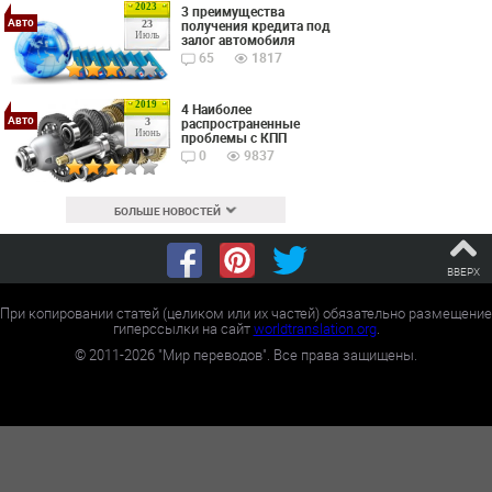
2023
3 преимущества
Авто
получения кредита под
23
Июль
залог автомобиля
65
1817
2019
4 Наиболее
Авто
распространенные
3
Июнь
проблемы с КПП
0
9837
БОЛЬШЕ НОВОСТЕЙ
ВВЕРХ
При копировании статей (целиком или их частей) обязательно размещение
гиперссылки на сайт
worldtranslation.org
.
©
2011-2026
"Мир переводов". Все права защищены.