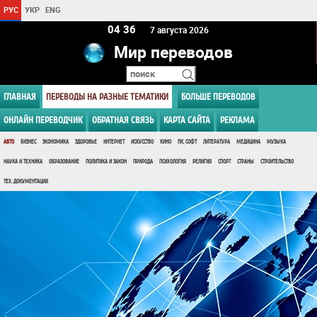
РУС
УКР
ENG
04:36
7 августа 2026
Мир переводов
ГЛАВНАЯ
ПЕРЕВОДЫ НА РАЗНЫЕ ТЕМАТИКИ
БОЛЬШЕ ПЕРЕВОДОВ
ОНЛАЙН ПЕРЕВОДЧИК
ОБРАТНАЯ СВЯЗЬ
КАРТА САЙТА
РЕКЛАМА
АВТО
БИЗНЕС
ЭКОНОМИКА
ЗДОРОВЬЕ
ИНТЕРНЕТ
ИСКУССТВО
КИНО
ПК, СОФТ
ЛИТЕРАТУРА
МЕДИЦИНА
МУЗЫКА
НАУКА И ТЕХНИКА
ОБРАЗОВАНИЕ
ПОЛИТИКА И ЗАКОН
ПРИРОДА
ПСИХОЛОГИЯ
РЕЛИГИЯ
СПОРТ
СТРАНЫ
СТРОИТЕЛЬСТВО
ТЕХ. ДОКУМЕНТАЦИЯ