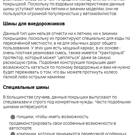
покрышкой. Поскольку по ездовым характеристикам данные
шины уступают многим летним и зимним моделям, они не
пользуются огромной популярностью у автомобилистов.
Шины для внедорожников
Данный тип шин нельзя отнести ни к летним, ни к зимним
покрышкам, поскольку их проектируют специально для езды по
пересечённой местности, а не для обычных дорог общего
пользования. У этих шин есть мощный каркас, в их основе -
очень плотная резиновая смесь, также имеется “тракторный”
протектор, который может “цепляться” даже за самую
раскисшую грязь. Подобная конструкция покрышек дает
возможность кататься по полному бездорожью и вам не нужно
будет переживать о том, что вы можете проткнуть колесо
палкой либо острыми камнями.
Специальные шины
В большинстве случаев, данные покрышки выпускают по
спецзаказам и строго под конкретные нужды. Часто подобными
шинами интересуются:
гонщики, чтобы иметь возможность
продемонстрировать свои особенные возможности в
автоспорте;
компании, которые занимаются перевозкой особенных