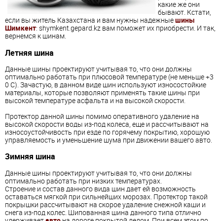
какие же они
бывают. Кстати,
если вы житель Казахстана и вам нужны надежные
шины
Шимкент
: shymkent.gepard.kz вам поможет их приобрести. И так,
вернемся к шинам.
Летняя шина
Данные шины проектируют учитывая то, что они должны
оптимально работать при плюсовой температуре (не меньше +3
0 С). Зачастую, в данном виде шин используют износостойкие
материалы, которые позволяют применять такие шины при
высокой температуре асфальта и на высокой скорости.
Протектор данной шины помимо оперативного удаление на
высокой скорости воды из-под колеса, еще и рассчитывают на
износоустойчивость при езде по горячему покрытию, хорошую
управляемость и уменьшение шума при движении вашего авто.
Зимняя шина
Данные шины проектируют учитывая то, что они должны
оптимально работать при низких температурах.
Строение и состав данного вида шин дает ей возможность
оставаться мягкой при сильнейших морозах. Протектор такой
покрышки рассчитывают на скорое удаление снежной каши и
снега из-под колес. Шипованная шина данного типа отлично
удерживает
авто
на дороге покрытой ледом. При всем этом по