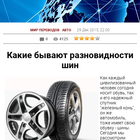
:
29 Дек 2015
, 22:00
МИР ПЕРЕВОДОВ
АВТО
0
4125
Какие бывают разновидности
шин
Как каждый
цивилизованный
человек согодня
носит обувь, так
и его надежный
спутник
"железный конь",
он же
автомобиль,
тоже имеет свою
обувку - шины.
Сегодня мы
рассмотрим