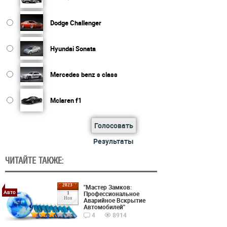
Dodge Challenger
Hyundai Sonata
Mercedes benz s class
Mclaren f1
Голосовать
Результаты
ЧИТАЙТЕ ТАКЖЕ:
2023
"Мастер Замков:
Авто
Профессиональное
1
Ноя
Аварийное Вскрытие
Автомобилей"
4
8914