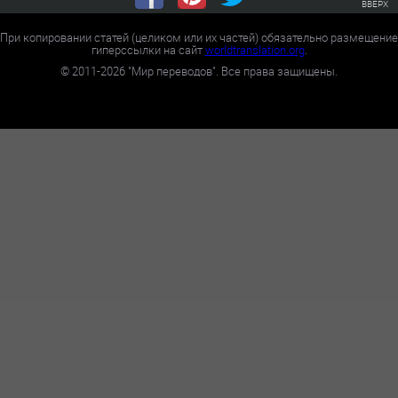
ВВЕРХ
При копировании статей (целиком или их частей) обязательно размещение
гиперссылки на сайт
worldtranslation.org
.
©
2011-2026
"Мир переводов". Все права защищены.