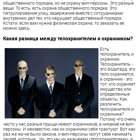
общественного порядка, но не охрану вип-персоны. Это разные
вещи. То есть, есть охрана общественного порядка. Это
патрулирование улиц, задержание вместе с сотрудниками
внутренних дел тех, кто нарушает общественный порядок.
Кстати, если вам нужна физическая охрана, то заказать ее
можно здесь.
Какая разница между телохранителем и охранником?
Есть
телохранитель и
охранник.
Телохранитель -
это бодигард, это
тело охраняется,
а охранник - это
тот, кто охраняет
имущество или
определенные
объекты. Как
различить
телохранителя и
охранника?
Потому что очень
часто у нас разные прыщи имеют охранников, а никакие не вип-
персоны. И неизвестно, как их охранники себя трактуют. Вот как
раз же же не было закона, и вип-персоны могут себе нанимать
людей, которые... Ну, это мы их называем «телохранителями», а