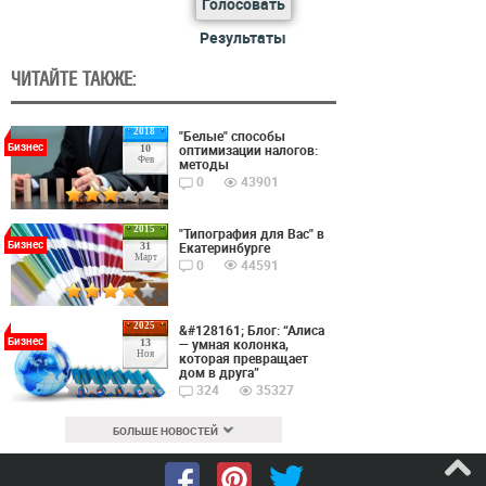
Голосовать
Результаты
ЧИТАЙТЕ ТАКЖЕ:
2018
"Белые" способы
Бизнес
оптимизации налогов:
10
Фев
методы
0
43901
2015
"Типография для Вас" в
Бизнес
Екатеринбурге
31
Март
0
44591
2025
&#128161; Блог: “Алиса
Бизнес
— умная колонка,
13
Ноя
которая превращает
дом в друга”
324
35327
БОЛЬШЕ НОВОСТЕЙ