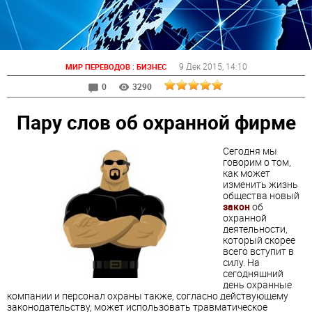
:
9 Дек 2015
, 14:10
МИР ПЕРЕВОДОВ
БИЗНЕС
0
3290
Пару слов об охранной фирме
Сегодня мы
говорим о том,
как может
изменить жизнь
общества новый
закон
об
охранной
деятельности,
который скорее
всего вступит в
силу. На
сегодняшний
день охранные
компании и персонал охраны также, согласно действующему
законодательству, может использовать травматическое