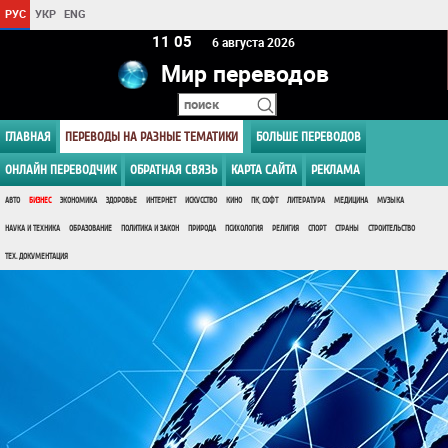
РУС
УКР
ENG
11:05
6 августа 2026
Мир переводов
ГЛАВНАЯ
ПЕРЕВОДЫ НА РАЗНЫЕ ТЕМАТИКИ
БОЛЬШЕ ПЕРЕВОДОВ
ОНЛАЙН ПЕРЕВОДЧИК
ОБРАТНАЯ СВЯЗЬ
КАРТА САЙТА
РЕКЛАМА
АВТО
БИЗНЕС
ЭКОНОМИКА
ЗДОРОВЬЕ
ИНТЕРНЕТ
ИСКУССТВО
КИНО
ПК, СОФТ
ЛИТЕРАТУРА
МЕДИЦИНА
МУЗЫКА
НАУКА И ТЕХНИКА
ОБРАЗОВАНИЕ
ПОЛИТИКА И ЗАКОН
ПРИРОДА
ПСИХОЛОГИЯ
РЕЛИГИЯ
СПОРТ
СТРАНЫ
СТРОИТЕЛЬСТВО
ТЕХ. ДОКУМЕНТАЦИЯ