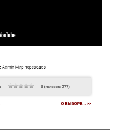
:
Admin
Мир переводов
Ь
5
(голосов:
277
)
.
О ВЫБОРЕ... >>