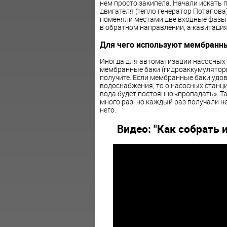
нем просто закипела. Начали искать п
двигателя (тепло генератор Потапова),
поменяли местами две входные фазы с
в обратном направлении, а кавитация т
Для чего используют мембранн
Иногда для автоматизации
насосных
мембранные баки (гидроаккумуляторы)
получите. Если мембранные баки удо
водоснабжения, то о
насосных
станци
вода будет постоянно «пропадать». Т
много раз, но каждый раз получали 
него.
Видео: "Как собрать 