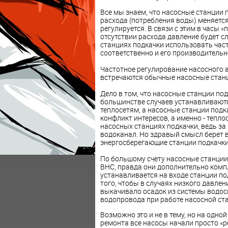
Все мы знаем, что насосные станции 
расхода (потребления воды) меняется
регулируется. В связи с этим в часы «
отсутствии расхода давление будет 
станциях подкачки использовать част
соответственно и его производительн
Частотное регулирование насосного а
встречаются обычные насосные станц
Дело в том, что насосные станции под
большинстве случаев устанавливаются
теплосетям, а насосные станции подк
конфликт интересов, а именно - тепл
насосных
станциях подкачки, ведь за
водоканал. Но здравый смысл берет в
энергосберегающие станции подкачки
По большому счету насосные станции
ВНС, правда они дополнительно комп
устанавливается на входе станции п
того, чтобы в случаях низкого давлен
выкачивало осадок из системы водос
водопровода при работе насосной ст
Возможно это и не в тему, но на одн
ремонта все насосы начали просто «ре