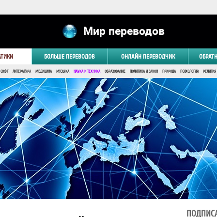
Мир переводов
АТИКИ
БОЛЬШЕ ПЕРЕВОДОВ
ОНЛАЙН ПЕРЕВОДЧИК
ОБРАТ
 СОФТ
ЛИТЕРАТУРА
МЕДИЦИНА
МУЗЫКА
НАУКА И ТЕХНИКА
ОБРАЗОВАНИЕ
ПОЛИТИКА И ЗАКОН
ПРИРОДА
ПСИХОЛОГИЯ
РЕЛИГИЯ
ПОДПИСА