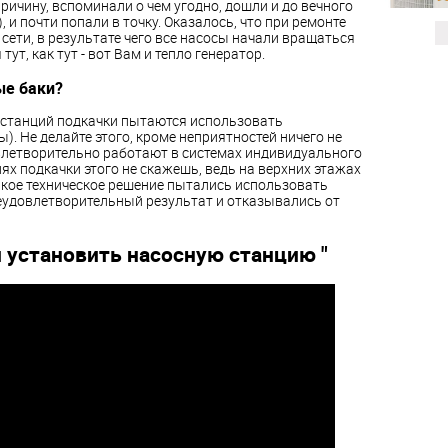
ричину, вспоминали о чем угодно, дошли и до вечного
 и почти попали в точку. Оказалось, что при ремонте
ети, в результате чего все насосы начали вращаться
ут, как тут - вот Вам и тепло генератор.
ые баки?
станций подкачки пытаются использовать
. Не делайте этого, кроме неприятностей ничего не
влетворительно работают в системах индивидуального
ях подкачки этого не скажешь, ведь на верхних этажах
акое техническое решение пытались использовать
неудовлетворительный результат и отказывались от
и установить насосную станцию "