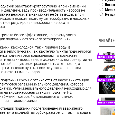
Без не
подкачки работают круглосуточно и при изменении
Можно
 и давление, ведь производительность насосов не
пик» на верхних этажах может не быть воды, а при
Не ну
слишком высоким, поэтому целесообразно в
насосных
отное регулирование скорости насоса, а
ость.
грегата более эффективное, но почему часто
ии подкачки без всякого регулирования?
ЧИТАЙТЕ
качки, как холодной, так и горячей воды в
 в тепло пунктах. Так, как тепло пункты подчиняются
ачки подчиняются водоканалам, то возникает
Наука и Техн
осети не заинтересованы в экономии электроэнергии на
 потребленную электроэнергию платят не они, а
ерх и на тепло пунктах все же устанавливаются
 с частотным приводом.
 подкачки ничем не отличаются от
насосных
станций
Наука и Техн
лектуются реле минимального давления, которое
одкачки. Реле минимального давления необходимо для
ия на входе насосная станция подкачки НЕ
набжения, который отслаивается от стенок
анции в таком режиме.
Наука и Техн
ой станции подкачки после проведения аварийного
веть», а входной патрубок разогрелся так, что вода в