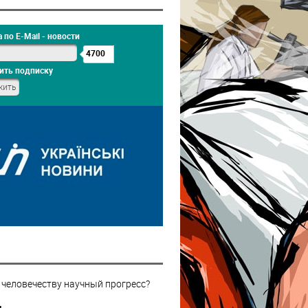
 по E-Mail - новости
4700
ить подписку
 человечеству научный прогресс?
н