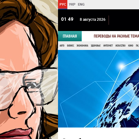
РУС
УКР
ENG
01:49
8 августа 2026
ГЛАВНАЯ
ПЕРЕВОДЫ НА РАЗНЫЕ ТЕМ
АВТО
БИЗНЕС
ЭКОНОМИКА
ЗДОРОВЬЕ
ИНТЕРНЕТ
ИСКУССТВО
КИНО
ПК,