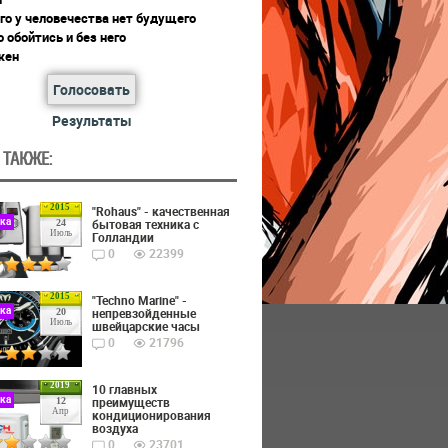
го у человечества нет будущего
 обойтись и без него
жен
Голосовать
Результаты
 ТАКЖЕ:
2015
"Rohaus" - качественная
ика
бытовая техника с
24
Июль
Голландии
0
22399
2015
"Techno Marine" -
ика
непревзойденные
20
Июль
швейцарские часы
0
21796
2019
10 главных
ика
преимуществ
12
Апр
кондиционирования
воздуха
0
23701