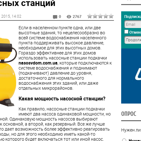
сных станций
 2015
, 14:02
Подписка
0
2767
Если в населенном пункте одна, или две
высотные здания, то нецелесообразно во
Отмен
всей системе водоснабжения населенного
пункта поддерживать высокое давление,
необходимое для этих высотных домов.
Гораздо эффективнее для этих домов
использовать насосные станции подкачки
nasosvdom.com.ua
, которые подключаются к
системе водоснабжения и поднимают
(подкачивают) давление до уровня,
достаточного для нормального
водоснабжения этих зданий, или даже
отдельных микрорайонов.
Какая мощность насосной станции?
Как правило, насосные станции подкачки
ОПРОС
имеют два насоса одинаковой мощности, но
зной. Одинаковую мощность насосов выбирают
к основной, а второй, как резервный. Все же лучше
то дает возможность более эффективно реагировать
Нужен ли
оды, но для этого необходимо иметь какой-то
ю которого будет включаться тот или иной насос.
Нуже