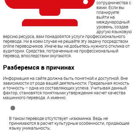
сотрудничества с
вами. Если вы
планируете
выйти на
международный
уровень, создав
другую языковую
версию ресурса, вам понадобятся услуги профессионального
перевода. Ни в коем случае не решайте эту задачу посредством
online
перевод
чиков. Иначе вы не добьетесь нужного отклика от
аудитории. Средства, потраченные на профессиональный
перевод
, впоследствии окупаются.
Разберемся в причинах
Информация на сайте должна быть понятной и доступной. Вне
зависимости от рода вашей деятельности. Предельная ясность
и точность – одна из составляющих успеха. Учитывая данный
фактор, становятся понятными утверждения насчет качества
машинного
перевод
а. А именно:
В таком
перевод
е отсутствует «изюминка. Ведь не
принимаются в расчет культурные особенности, придающие
языку уникальность;