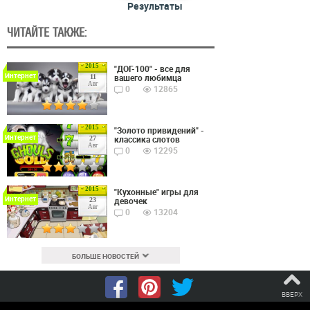
Результаты
ЧИТАЙТЕ ТАКЖЕ:
2015
"ДОГ-100" - все для
Интернет
вашего любимца
11
Авг
0
12865
2015
"Золото привидений" -
Интернет
классика слотов
27
Авг
0
12295
2015
"Кухонные" игры для
Интернет
девочек
23
Авг
0
13204
БОЛЬШЕ НОВОСТЕЙ
ВВЕРХ