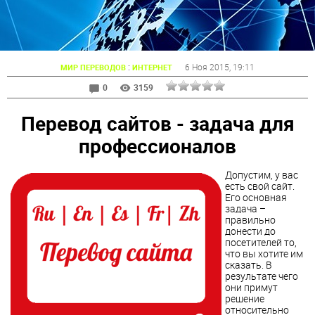
:
6 Ноя 2015
, 19:11
МИР ПЕРЕВОДОВ
ИНТЕРНЕТ
0
3159
Перевод сайтов - задача для
профессионалов
Допустим, у вас
есть свой сайт.
Его основная
задача –
правильно
донести до
посетителей то,
что вы хотите им
сказать. В
результате чего
они примут
решение
относительно