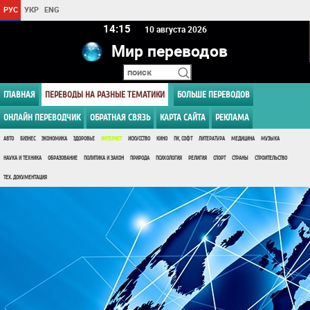
РУС
УКР
ENG
14 15
10 августа 2026
Мир переводов
ГЛАВНАЯ
ПЕРЕВОДЫ НА РАЗНЫЕ ТЕМАТИКИ
БОЛЬШЕ ПЕРЕВОДОВ
ОНЛАЙН ПЕРЕВОДЧИК
ОБРАТНАЯ СВЯЗЬ
КАРТА САЙТА
РЕКЛАМА
АВТО
БИЗНЕС
ЭКОНОМИКА
ЗДОРОВЬЕ
ИНТЕРНЕТ
ИСКУССТВО
КИНО
ПК, СОФТ
ЛИТЕРАТУРА
МЕДИЦИНА
МУЗЫКА
НАУКА И ТЕХНИКА
ОБРАЗОВАНИЕ
ПОЛИТИКА И ЗАКОН
ПРИРОДА
ПСИХОЛОГИЯ
РЕЛИГИЯ
СПОРТ
СТРАНЫ
СТРОИТЕЛЬСТВО
ТЕХ. ДОКУМЕНТАЦИЯ