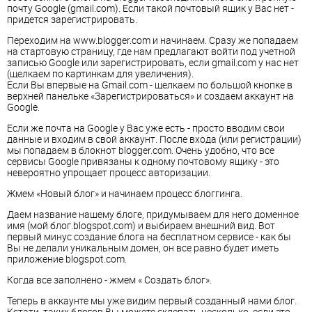
почту Google (gmail.com). Если такой почтовый ящик у Вас нет -
придется зарегистрировать.
Переходим на www.blogger.com и начинаем. Сразу же попадаем
на стартовую страницу, где нам предлагают войти под учетной
записью Google или зарегистрировать, если gmail.com у нас нет
(щелкаем по картинкам для увеличения).
Если Вы впервые на Gmail.com - щелкаем по большой кнопке в
верхней панельке «Зарегистрироваться» и создаем аккаунт на
Google.
Если же почта на Google у Вас уже есть - просто вводим свои
данные и входим в свой аккаунт. После входа (или регистрации)
мы попадаем в блокнот blogger.com. Очень удобно, что все
сервисы Google привязаны к одному почтовому ящику - это
невероятно упрощает процесс авторизации.
Жмем «Новый блог» и начинаем процесс блоггинга.
Даем название нашему блоге, придумываем для него доменное
имя (мой блог.blogspot.com) и выбираем внешний вид. Вот
первый минус создание блога на бесплатном сервисе - как бы
Вы не делали уникальным домен, он все равно будет иметь
приложение blogspot.com.
Когда все заполнено - жмем « Создать блог».
Теперь в аккаунте мы уже видим первый созданный нами блог.
Кстати, таких блогов Вы можете склепать несколько, если это