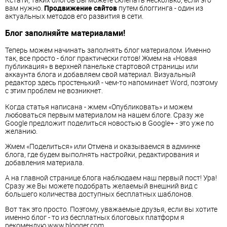
вам нужно.
Продвижение сайтов
путем блоггинга - один из
актуальных методов его развития в сети.
Блог заполняйте материалами!
Теперь можем начинать заполнять блог материалом. Именно
так, все просто - блог практически готов! Жмем на «Новая
публикация» в верхней панельке стартовой страницы или
аккаунта блога и добавляем свой материал. Визуальный
редактор здесь простенький - чем-то напоминает Word, поэтому
с этим проблем не возникнет.
Когда статья написана - жмем «Опубликовать» и можем
любоваться первым материалом на нашем блоге. Сразу же
Google предложит поделиться новостью в Google+ - это уже по
желанию.
Жмем «Поделиться» или Отмена и оказываемся в админке
блога, где будем выполнять настройки, редактирования и
добавления материала.
А на главной странице блога наблюдаем наш первый пост! Ура!
Сразу же Вы можете подобрать желаемый внешний вид с
большего количества доступных бесплатных шаблонов.
Вот так это просто. Поэтому, уважаемые друзья, если вы хотите
именно блог - то из бесплатных блоговых платформ я
рекомендую www.blogger.com.