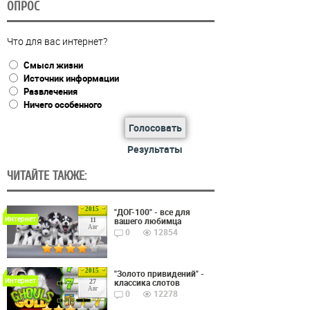
ОПРОС
Что для вас интернет?
Смысл жизни
Источник информации
Развлечения
Ничего особенного
Голосовать
Результаты
ЧИТАЙТЕ ТАКЖЕ:
2015
"ДОГ-100" - все для
Интернет
вашего любимца
11
Авг
0
12854
2015
"Золото привидений" -
Интернет
классика слотов
27
Авг
0
12278