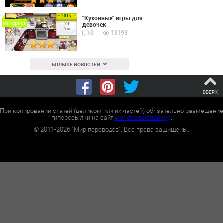
2015
"Кухонные" игры для
Интернет
девочек
23
Авг
0
13193
БОЛЬШЕ НОВОСТЕЙ
ВВЕРХ
При копировании статей (целиком или их частей) обязательно размещение
гиперссылки на сайт
worldtranslation.org
.
©
2011-2026
"Мир переводов". Все права защищены.