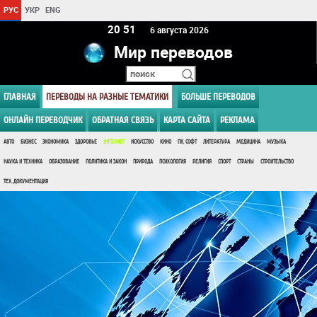
РУС
УКР
ENG
20 51
6 августа 2026
Мир переводов
ГЛАВНАЯ
ПЕРЕВОДЫ НА РАЗНЫЕ ТЕМАТИКИ
БОЛЬШЕ ПЕРЕВОДОВ
ОНЛАЙН ПЕРЕВОДЧИК
ОБРАТНАЯ СВЯЗЬ
КАРТА САЙТА
РЕКЛАМА
АВТО
БИЗНЕС
ЭКОНОМИКА
ЗДОРОВЬЕ
ИНТЕРНЕТ
ИСКУССТВО
КИНО
ПК, СОФТ
ЛИТЕРАТУРА
МЕДИЦИНА
МУЗЫКА
НАУКА И ТЕХНИКА
ОБРАЗОВАНИЕ
ПОЛИТИКА И ЗАКОН
ПРИРОДА
ПСИХОЛОГИЯ
РЕЛИГИЯ
СПОРТ
СТРАНЫ
СТРОИТЕЛЬСТВО
ТЕХ. ДОКУМЕНТАЦИЯ