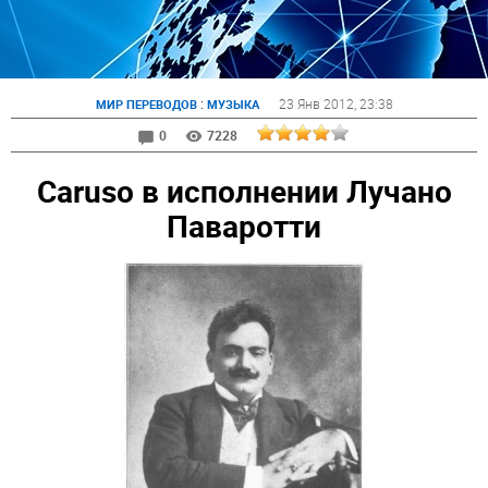
:
23 Янв 2012
, 23:38
МИР ПЕРЕВОДОВ
МУЗЫКА
0
7228
Caruso в исполнении Лучано
Паваротти