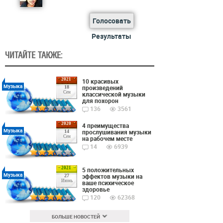
Голосовать
Результаты
ЧИТАЙТЕ ТАКЖЕ:
2021
10 красивых
Музыка
произведений
18
Сен
классической музыки
для похорон
136
3561
2020
4 преимущества
Музыка
прослушивания музыки
14
Сен
на рабочем месте
14
6939
2021
5 положительных
Музыка
эффектов музыки на
27
Июнь
ваше психическое
здоровье
120
62368
БОЛЬШЕ НОВОСТЕЙ