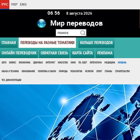
РУС
УКР
ENG
06:56
8 августа 2026
Мир переводов
ГЛАВНАЯ
ПЕРЕВОДЫ НА РАЗНЫЕ ТЕМАТИКИ
БОЛЬШЕ ПЕРЕВОДОВ
ОНЛАЙН ПЕРЕВОДЧИК
ОБРАТНАЯ СВЯЗЬ
КАРТА САЙТА
РЕКЛАМА
АВТО
БИЗНЕС
ЭКОНОМИКА
ЗДОРОВЬЕ
ИНТЕРНЕТ
ИСКУССТВО
КИНО
ПК, СОФТ
ЛИТЕРАТУРА
МЕДИЦИНА
МУЗЫКА
НАУКА И ТЕХНИКА
ОБРАЗОВАНИЕ
ПОЛИТИКА И ЗАКОН
ПРИРОДА
ПСИХОЛОГИЯ
РЕЛИГИЯ
СПОРТ
СТРАНЫ
СТРОИТЕЛЬСТВО
ТЕХ. ДОКУМЕНТАЦИЯ