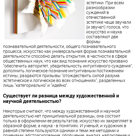
эстетики. При всем
разнообразии
суждений в
отечественной
эстетике чаще звучали
(и звучат) голоса, что
искусство и наука
составляют две
формы
познавательной деятельности, общего познавательного
процесса, искусство как универсальная форма познавательной
деятельности способно делать открытия, в частности в сфере
общественных наук; что как вид познания искусство призвано
"обеспечить авторитет, убедительность интуитивного суждения",
дополнить логическое познание интуитивным постижением
истины; раздаются призывы "отождествить силой разума
эстетическое и логическое во всех отношениях", разделенных
лишь "категориально" и "идейно".
Существует ли разница между художественной и
научной деятельностью?
Некоторые считают, что между художественной и научной
деятельностью нет принципиальной разницы, она состоит
только в оформлении ее результатов; искусство их закрепляет в
образной форме, а наука - в понятиях. И ученый, и художник в
равной степени пользуются одними и теми же методами и
приемами: абстрагирование, обобщение, анализ, наблюдение и