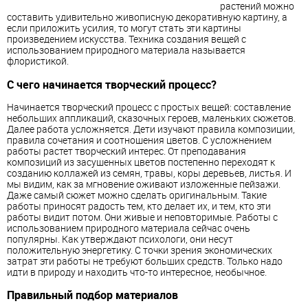
растений можно
составить удивительно живописную декоративную картину, а
если приложить усилия, то могут стать эти картины
произведением искусства. Техника создания вещей с
использованием природного материала называется
флористикой.
С чего начинается творческий процесс?
Начинается творческий процесс с простых вещей: составление
небольших аппликаций, сказочных героев, маленьких сюжетов.
Далее работа усложняется. Дети изучают правила композиции,
правила сочетания и соотношения цветов. С усложнением
работы растет творческий интерес. От преподавания
композиций из засушенных цветов постепенно переходят к
созданию коллажей из семян, травы, коры деревьев, листья. И
мы видим, как за мгновение оживают изложенные пейзажи.
Даже самый сюжет можно сделать оригинальным. Такие
работы приносят радость тем, кто делает их, и тем, кто эти
работы видит потом. Они живые и неповторимые. Работы с
использованием природного материала сейчас очень
популярны. Как утверждают психологи, они несут
положительную энергетику. С точки зрения экономических
затрат эти работы не требуют больших средств. Только надо
идти в природу и находить что-то интересное, необычное.
Правильный подбор материалов