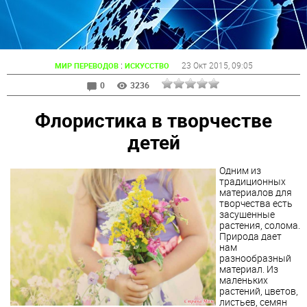
:
23 Окт 2015
, 09:05
МИР ПЕРЕВОДОВ
ИСКУССТВО
0
3236
Флористика в творчестве
детей
Одним из
традиционных
материалов для
творчества есть
засушенные
растения, солома.
Природа дает
нам
разнообразный
материал. Из
маленьких
растений, цветов,
листьев, семян