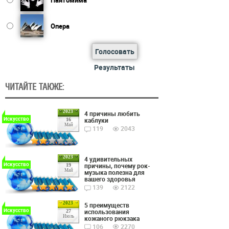
Пантомима
Опера
Голосовать
Результаты
ЧИТАЙТЕ ТАКЖЕ:
2023
4 причины любить
Искусство
каблуки
16
Май
119
2043
2023
4 удивительных
Искусство
причины, почему рок-
19
Май
музыка полезна для
вашего здоровья
139
2122
2023
5 преимуществ
Искусство
использования
27
Июль
кожаного рюкзака
106
2270