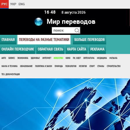
РУС
УКР
ENG
16:48
8 августа 2026
Мир переводов
ГЛАВНАЯ
ПЕРЕВОДЫ НА РАЗНЫЕ ТЕМАТИКИ
БОЛЬШЕ ПЕРЕВОДОВ
ОНЛАЙН ПЕРЕВОДЧИК
ОБРАТНАЯ СВЯЗЬ
КАРТА САЙТА
РЕКЛАМА
АВТО
БИЗНЕС
ЭКОНОМИКА
ЗДОРОВЬЕ
ИНТЕРНЕТ
ИСКУССТВО
КИНО
ПК, СОФТ
ЛИТЕРАТУРА
МЕДИЦИНА
МУЗЫКА
НАУКА И ТЕХНИКА
ОБРАЗОВАНИЕ
ПОЛИТИКА И ЗАКОН
ПРИРОДА
ПСИХОЛОГИЯ
РЕЛИГИЯ
СПОРТ
СТРАНЫ
СТРОИТЕЛЬСТВО
ТЕХ. ДОКУМЕНТАЦИЯ