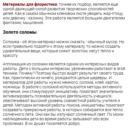
Материалы для флористики
, точнее их подбор, является еще
одной движущей силой развития творческих способностей
детей
. Как в самом обычном кленовом листе увидеть жар-птицу,
или девочку - калинку. Эта работа является большим двигателем
фантазии, мышления.
Золото соломы
Соломка - об этом материал можно сказать - обычный мусор. Но
если правильно подойти к этому материалу, то можно создать
удивительные вещи, которые сияют золотом, несут тепло и
красоту.
Аппликация из соломки является одним из интересных видов
работы. Дети с большим интересом, увлечением работают в этой
технике. Почему? Поэтому быстро видят результат своего труда.
Как, практически из ничего, рождаются целые шедевры. И
материалов для работы нужно немного: солома, клей, картон,
ножницы. В работе с соломой используются методы активного
обучения, они стимулируют инициативу, помогают значительно
активизировать познавательную деятельность учащихся,
обеспечивают высокий уровень совместной работы учителя и
детей
. Методом активной работы поиска, инициативы помогают
создавать прекрасные работы, в которых собирается все тепло
солнечного лета. Они как бы излучают солнечный свет. По моим
наблюдениям дети во время работы забывают обо всех
проблемах. В их душах поселяется добро.