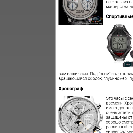
нескольких с
мастерства н
Спортивны
вам ваши часы. Под "всем" надо пон
вращающийся ободок, глубиномер, пул
Хронограф
Это часы с с
времени. Хрон
имеет дополн
очень эстети
защищены от 
хорошо смотр
различный ст
универсальн