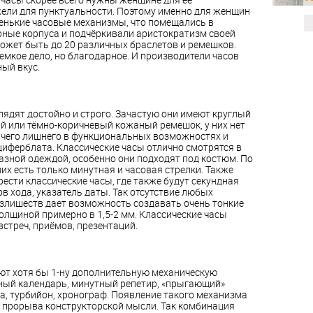
ели для пунктуальности. Поэтому именно для женщин
енькие часовые механизмы, что помещались в
ные корпуса и подчёркивали аристократизм своей
может быть до 20 различных браслетов и ремешков.
емкое дело, но благодарное. И производители часов
ый вкус.
лядят достойно и строго. Зачастую они имеют круглый
ый или тёмно-коричневый кожаный ремешок, у них нет
чего лишнего в функциональных возможностях и
иферблата. Классические часы отлично смотрятся в
разной одеждой, особенно они подходят под костюм. По
их есть только минутная и часовая стрелки. Также
ести классические часы, где также будут секундная
рв хода, указатель даты. Так отсутствие любых
излишеств дает возможность создавать очень тонкие
олщиной примерно в 1,5-2 мм. Классические часы
стреч, приёмов, презентаций.
ют хотя бы 1-ну дополнительную механическую
ный календарь, минутный репетир, «прыгающий»
са, турбийон, хронограф. Появление такого механизма
т прорыва конструкторской мысли. Так комбинация