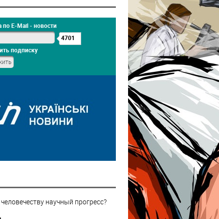
 по E-Mail - новости
4701
ить подписку
 человечеству научный прогресс?
н