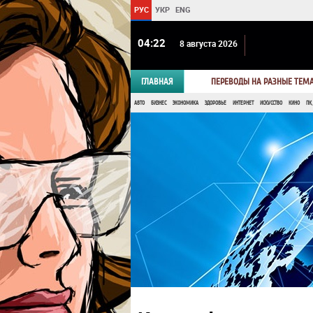
РУС
УКР
ENG
04 22
8 августа 2026
ГЛАВНАЯ
ПЕРЕВОДЫ НА РАЗНЫЕ ТЕМ
АВТО
БИЗНЕС
ЭКОНОМИКА
ЗДОРОВЬЕ
ИНТЕРНЕТ
ИСКУССТВО
КИНО
ПК,