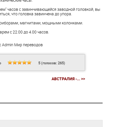
еханические часы.
ием" часов с завинчивающейся заводной головкой, вы
ться, что головка завинчена до упора.
приборами, магнитами, мощными колонками.
рем с 22.00 до 4.00 часов.
:
Admin
Мир переводов
Ь
5
(голосов:
265
)
АВСТРАЛИЯ -... >>