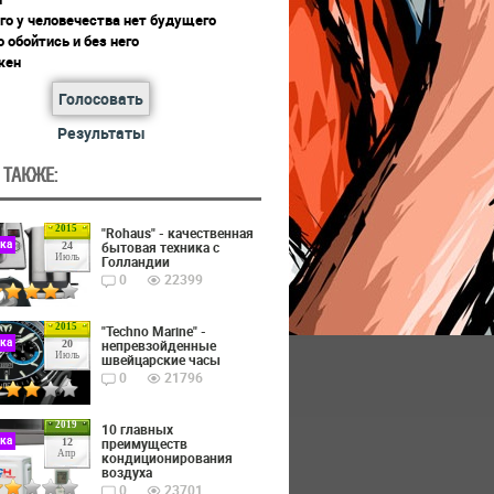
го у человечества нет будущего
 обойтись и без него
жен
Голосовать
Результаты
 ТАКЖЕ:
2015
"Rohaus" - качественная
ика
бытовая техника с
24
Июль
Голландии
0
22399
2015
"Techno Marine" -
ика
непревзойденные
20
Июль
швейцарские часы
0
21796
2019
10 главных
ика
преимуществ
12
Апр
кондиционирования
воздуха
0
23701