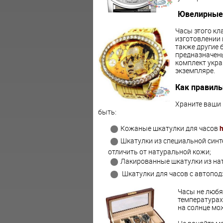
Ювелирные
Часы этого кл
изготовлении 
также другие 
предназначены
комплект укра
экземпляре.
Как правиль
Храните ваши 
быть:
Кожаные шкатулки для часов
h
Шкатулки из специальной синт
отличить от натуральной кожи;
Лакированные шкатулки из нат
Шкатулки для часов с автопод
Часы не любя
температурах 
на солнце мо