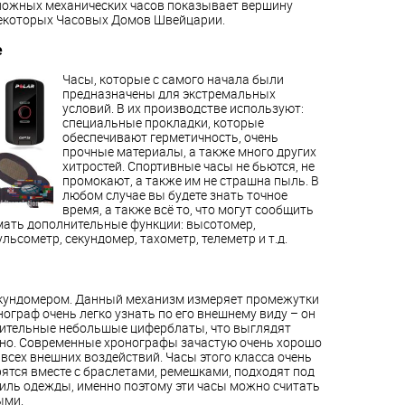
ложных механических часов показывает вершину
екоторых Часовых Домов Швейцарии.
е
Часы, которые с самого начала были
предназначены для экстремальных
условий. В их производстве используют:
специальные прокладки, которые
обеспечивают герметичность, очень
прочные материалы, а также много других
хитростей. Спортивные часы не бьются, не
промокают, а также им не страшна пыль. В
любом случае вы будете знать точное
время, а также всё то, что могут сообщить
имать дополнительные функции: высотомер,
ьсометр, секундомер, тахометр, телеметр и т.д.
екундомером. Данный механизм измеряет промежутки
ограф очень легко узнать по его внешнему виду – он
ительные небольшые циферблаты, что выглядят
чно. Современные хронографы зачастую очень хорошо
всех внешних воздействий. Часы этого класса очень
ятся вместе с браслетами, ремешками, подходят под
иль одежды, именно поэтому эти часы можно считать
ыми.