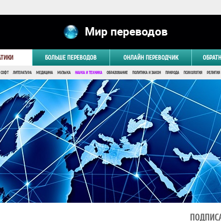
Мир переводов
АТИКИ
БОЛЬШЕ ПЕРЕВОДОВ
ОНЛАЙН ПЕРЕВОДЧИК
ОБРАТ
 СОФТ
ЛИТЕРАТУРА
МЕДИЦИНА
МУЗЫКА
НАУКА И ТЕХНИКА
ОБРАЗОВАНИЕ
ПОЛИТИКА И ЗАКОН
ПРИРОДА
ПСИХОЛОГИЯ
РЕЛИГИЯ
ПОДПИСА