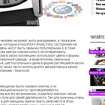
Без не
Можно
Не ну
ЧИТАЙТЕ
человек не может жить вне времени, а также вне
ы, которые относятся к этому типу, состоянием на
день могут быть самыми популярными и, в тоже
уже завтра совсем никого не интересовать.
Наука и Техн
ма в своих коллекциях используют цвета и формы,
сезонной одежде, - в виде бочонка, овальные,
е, шестиугольные и даже в форме растёкшейся капли.
их часах часто используются декоративные камни,
пример - Swarovski.
Наука и Техн
 женщинах было сказано многое, о их
 эмоциональности, противоречивости,
яв всё это во внимание, создатели женских часов
Наука и Техн
поле для своей деятельности. Так для мужчины очень
 а для женщины важно знать своё место в этом
, часы скорее всего нужны женщине для её