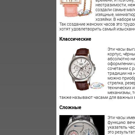
неотразимости, неж
создали самые мал
изящные, миниатюр
хозяйки. В наборе 
Так создание женских часов это трудо
хотят удовлетворить самый изысканн
Классические
Эти часы выг
корпус, чёрн
абсолютно ни
оформлении ц
сочетании с 
традиции на н
можно приобр
стрелка, резе
технических 
механизмы, т
также называют часами для важных в
Сложные
Эти часы име
функцию: веч
указатель ча
это результа