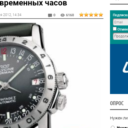
временных часов
оя 2012
, 14:34
Подписка
0
6160
Отмен
ОПРОС
Нужен ли
Нуже