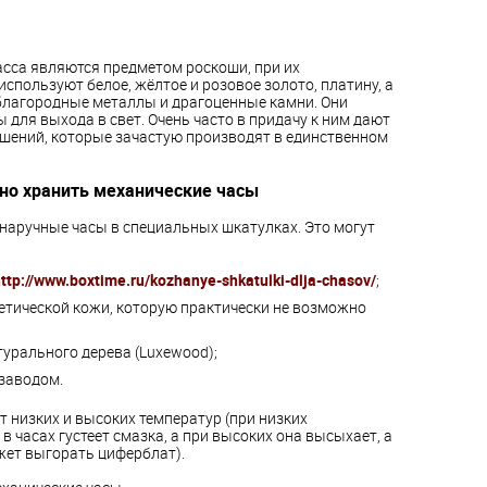
асса являются предметом роскоши, при их
используют белое, жёлтое и розовое золото, платину, а
благородные металлы и драгоценные камни. Они
 для выхода в свет. Очень часто в придачу к ним дают
шений, которые зачастую производят в единственном
но хранить механические часы
наручные часы в специальных шкатулках. Это могут
ttp://www.boxtime.ru/kozhanye-shkatulki-dlja-chasov/
;
етической кожи, которую практически не возможно
урального дерева (Luxewood);
заводом.
т низких и высоких температур (при низких
в часах густеет смазка, а при высоких она высыхает, а
жет выгорать циферблат).