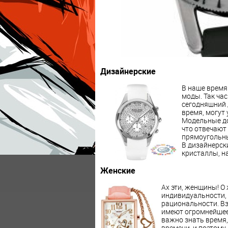
Дизайнерские
В наше время 
моды. Так час
сегодняшний 
время, могут 
Модельные до
что отвечают 
прямоугольны
В дизайнерск
кристаллы, на
Женские
Ах эти, женщины! О
индивидуальности,
рациональности. Вз
имеют огромнейшее 
важно знать время,
времени, и поэтому