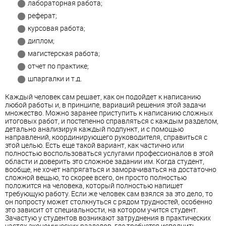
лабораторная работа;
реферат;
курсовая работа;
диплом;
магистерская работа;
отчет по практике;
шпаргалки и т.д.
Каждый человек сам решает, как он подойдет к написанию
любой работы и, в принципе, вариаций решения этой задачи
множество. Можно заранее приступить к написанию сложных
итоговых работ, и постепенно справляться с каждым разделом,
детально анализируя каждый подпункт, и с помощью
направлений, координирующего руководителя, справиться с
этой целью. Есть еще такой вариант, как частично или
полностью воспользоваться услугами профессионалов в этой
области и доверить это сложное задании им. Когда студент,
вообще, не хочет напрягаться и заморачиваться на достаточно
сложной вещью, то скорее всего, он просто полностью
положится на человека, который полностью напишет
требующую работу. Если же человек сам взялся за это дело, то
он попросту может столкнуться с рядом трудностей, особенно
это зависит от специальности, на котором учится студент.
Зачастую у студентов возникают затруднения в практических
частях экономических разделов, где требуется исполнить