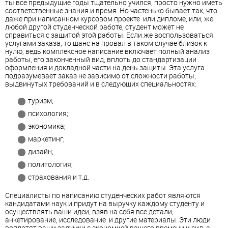
ты все предыдущие годы тщательно учился, просто нужно иметь
соответственные знания и время. Но частенько бывает так, что
даже при написанном курсовом проекте или дипломе, или, же
любой другой студенческой работе, студент может не
справиться с защитой этой работы. Если же воспользоваться
услугами заказа, то шанс на провал в таком случае близок к
нулю, ведь комплексное написание включает полный анализ
работы, его законченный вид, вплоть до стандартизации
оформления и докладной части на день защиты. Эта услуга
подразумевает заказ не зависимо от сложности работы,
выдвинутых требований и в следующих специальностях:
туризм;
психология;
экономика;
маркетинг;
дизайн;
политология;
страхования и т.д.
Специалисты по написанию студенческих работ являются
кандидатами наук и придут на выручку каждому студенту и
осуществлять ваши идеи, взяв на себя все детали,
анкетирование, исследование и другие материалы. Эти люди
воплотят ваши задумки с экономией вашего времени и сил, а