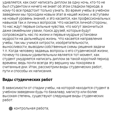
удивляется, как смог написать диплом за одну ночь, кто-то не
был студентом и ничего не знает об этом сладком периоде, а
кому-то все предстоит только узнать. Во время учебы в учебном
заведении мы проходим новым этап в нашей жизни, и вступаем
на новый уровень знаний, и это касается, как профессиональных
навыков так и личных вопросов. Что касается личной стороны,
то нас ждут первые сильные чувства, что могут закончиться
даже семейными узами, поиск друзей, которые будут
сопровождать нас по жизни и первые мудрые установки
мудрости на дальнейшую жизнь. Что касается направления
учебы, так мы учимся хитрости, изобретательности,
выносливости, выводим собственные схемы решения задачи
т.п. Когда человеку задаешь вопросы о его студенческой жизни,
почему-то самым удивительным является тот момент, как
студент умудряется написать диплом за такой короткий период
времени, ведь почти всегда эту вершину мы покоряем в
считанные дни. Итак, рассмотрим виды студенческих работ,
пути и способы их написания.
Виды студенческих работ
В зависимости от стадии учебы, на которой находится студент в
учебном заведении будь-то бакалавр, магистр или более
высокая степень, существуют следующие виды студенческих
работ:
контрольная работа;