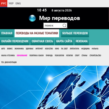
РУС
УКР
ENG
10:45
8 августа 2026
Мир переводов
ГЛАВНАЯ
ПЕРЕВОДЫ НА РАЗНЫЕ ТЕМАТИКИ
БОЛЬШЕ ПЕРЕВОДОВ
ОНЛАЙН ПЕРЕВОДЧИК
ОБРАТНАЯ СВЯЗЬ
КАРТА САЙТА
РЕКЛАМА
АВТО
БИЗНЕС
ЭКОНОМИКА
ЗДОРОВЬЕ
ИНТЕРНЕТ
ИСКУССТВО
КИНО
ПК, СОФТ
ЛИТЕРАТУРА
МЕДИЦИНА
МУЗЫКА
НАУКА И ТЕХНИКА
ОБРАЗОВАНИЕ
ПОЛИТИКА И ЗАКОН
ПРИРОДА
ПСИХОЛОГИЯ
РЕЛИГИЯ
СПОРТ
СТРАНЫ
СТРОИТЕЛЬСТВО
ТЕХ. ДОКУМЕНТАЦИЯ