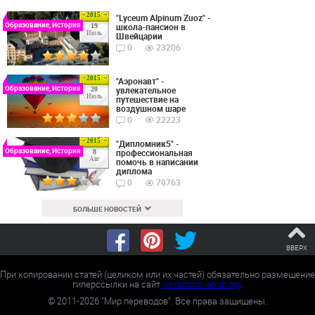
2015
"Lyceum Alpinum Zuoz" -
Образование, История
школа-пансион в
19
Июль
Швейцарии
0
23206
2015
"Аэронавт" -
Образование, История
увлекательное
20
Июль
путешествие на
воздушном шаре
0
22223
2015
"Дипломник5" -
Образование, История
профессиональная
8
Авг
помочь в написании
диплома
0
70763
БОЛЬШЕ НОВОСТЕЙ
ВВЕРХ
При копировании статей (целиком или их частей) обязательно размещение
гиперссылки на сайт
worldtranslation.org
.
©
2011-2026
"Мир переводов". Все права защищены.