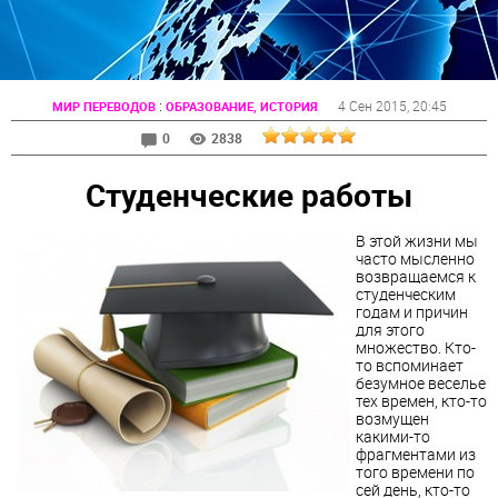
:
4 Сен 2015
, 20:45
МИР ПЕРЕВОДОВ
ОБРАЗОВАНИЕ, ИСТОРИЯ
0
2838
Студенческие работы
В этой жизни мы
часто мысленно
возвращаемся к
студенческим
годам и причин
для этого
множество. Кто-
то вспоминает
безумное веселье
тех времен, кто-то
возмущен
какими-то
фрагментами из
того времени по
сей день, кто-то