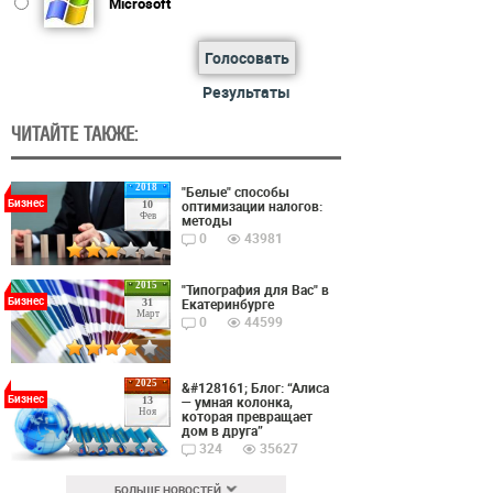
Microsoft
Голосовать
Результаты
ЧИТАЙТЕ ТАКЖЕ:
2018
"Белые" способы
Бизнес
оптимизации налогов:
10
Фев
методы
0
43981
2015
"Типография для Вас" в
Бизнес
Екатеринбурге
31
Март
0
44599
2025
&#128161; Блог: “Алиса
Бизнес
— умная колонка,
13
Ноя
которая превращает
дом в друга”
324
35627
БОЛЬШЕ НОВОСТЕЙ