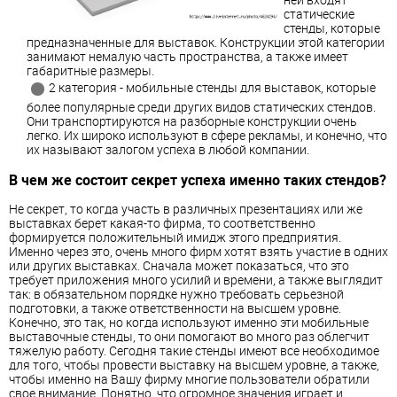
статические
стенды, которые
предназначенные для выставок. Конструкции этой категории
занимают немалую часть пространства, а также имеет
габаритные размеры.
2 категория - мобильные стенды для выставок, которые
более популярные среди других видов статических стендов.
Они транспортируются на разборные конструкции очень
легко. Их широко используют в сфере рекламы, и конечно, что
их называют залогом успеха в любой компании.
В чем же состоит секрет успеха именно таких стендов?
Не секрет, то когда участь в различных презентациях или же
выставках берет какая-то фирма, то соответственно
формируется положительный имидж этого предприятия.
Именно через это, очень много фирм хотят взять участие в одних
или других выставках. Сначала может показаться, что это
требует приложения много усилий и времени, а также выглядит
так: в обязательном порядке нужно требовать серьезной
подготовки, а также ответственности на высшем уровне.
Конечно, это так, но когда используют именно эти мобильные
выставочные стенды, то они помогают во много раз облегчит
тяжелую работу. Сегодня такие стенды имеют все необходимое
для того, чтобы провести выставку на высшем уровне, а также,
чтобы именно на Вашу фирму многие пользователи обратили
свое внимание. Понятно, что огромное значения играет и