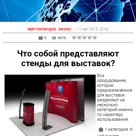
:
11 Авг 2015
, 22:42
МИР ПЕРЕВОДОВ
БИЗНЕС
0
4076
Что собой представляют
стенды для выставок?
Все
оборудование,
которое
предназначенное
для выставок
разделяют на
несколько
категорий именно
по характеру
использования:
1 категория. К
ней входят