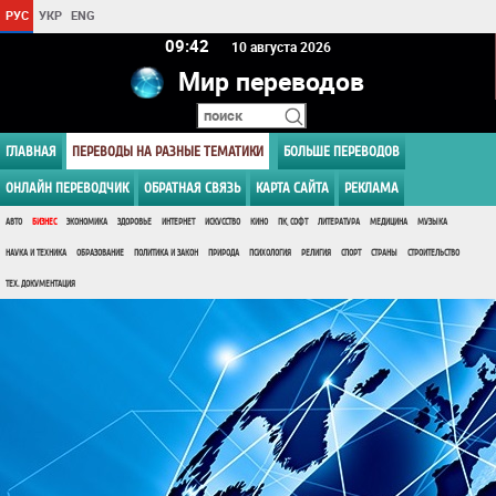
РУС
УКР
ENG
09 42
10 августа 2026
Мир переводов
ГЛАВНАЯ
ПЕРЕВОДЫ НА РАЗНЫЕ ТЕМАТИКИ
БОЛЬШЕ ПЕРЕВОДОВ
ОНЛАЙН ПЕРЕВОДЧИК
ОБРАТНАЯ СВЯЗЬ
КАРТА САЙТА
РЕКЛАМА
АВТО
БИЗНЕС
ЭКОНОМИКА
ЗДОРОВЬЕ
ИНТЕРНЕТ
ИСКУССТВО
КИНО
ПК, СОФТ
ЛИТЕРАТУРА
МЕДИЦИНА
МУЗЫКА
НАУКА И ТЕХНИКА
ОБРАЗОВАНИЕ
ПОЛИТИКА И ЗАКОН
ПРИРОДА
ПСИХОЛОГИЯ
РЕЛИГИЯ
СПОРТ
СТРАНЫ
СТРОИТЕЛЬСТВО
ТЕХ. ДОКУМЕНТАЦИЯ