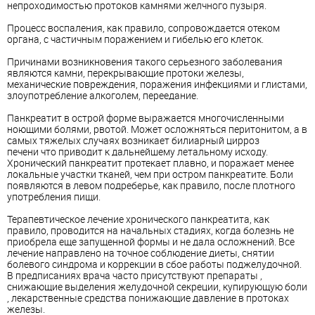
непроходимостью протоков камнями желчного пузыря.
Процесс воспаления, как правило, сопровождается отеком
органа, с частичным поражением и гибелью его клеток.
Причинами возникновения такого серьезного заболевания
являются камни, перекрывающие протоки железы,
механические повреждения, поражения инфекциями и глистами,
злоупотребление алкоголем, переедание.
Панкреатит в острой форме выражается многочисленными
ноющими болями, рвотой. Может осложняться перитонитом, а в
самых тяжелых случаях возникает билиарный цирроз
печени что приводит к дальнейшему летальному исходу.
Хронический панкреатит протекает плавно, и поражает менее
локальные участки тканей, чем при остром панкреатите. Боли
появляются в левом подреберье, как правило, после плотного
употребления пищи.
Терапевтическое лечение хронического панкреатита, как
правило, проводится на начальных стадиях, когда болезнь не
приобрела еще запущенной формы и не дала осложнений. Все
лечение направлено на точное соблюдение диеты, снятии
болевого синдрома и коррекции в сбое работы поджелудочной.
В предписаниях врача часто присутствуют препараты ,
снижающие выделения желудочной секреции, купирующую боли
, лекарственные средства понижающие давление в протоках
железы.