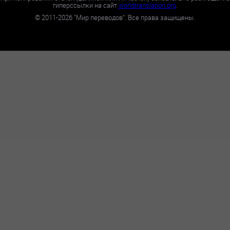
гиперссылки на сайт
worldtranslation.org
.
©
2011-2026
"Мир переводов". Все права защищены.