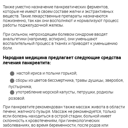
Также уместно назначение панкреатических ферментов,
которые не имеют в своем составе желчи и экстрактивных
веществ. Такие лекарственные препараты назначаются
пожизненно, так как они восполняют и нормализуют процесс
работы поджелудочной железы.
При сильном, непроходящем болевом синдроме вводят
анальгетики (например, аспирин), они уменьшают
воспалительный процесс в тканях и приводят к уменьшению
боли.
Народная медицина предлагает следующие средства
лечения панкреатита:
настой ириса и полыни горькой;
сборы из цветов бессмертника, травы душицы, зверобоя,
пустырника;
употребление морской капусты, петрушки, родиолы
розовой.
При панкреатите рекомендован также массаж живота в области
печени, желчного пузыря. Массаж не рекомендуется, только
если болезнь находиться в острой стадии, больной имеет
склонность к кровотечениям, при гинекологических
заболеваниях, во время беременности, после родов или