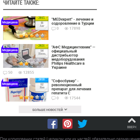
ЧИТАЙТЕ ТАКЖЕ:
2015
"MEDexpert" - лечение и
Медицина
оздоровление в Турции
11
Авг
0
17898
2021
"АФС Медицинтехник" —
Медицина
официальный
14
Июнь
дистрибьютор
медоборудования
Philips Healthcare в
Украине
50
12855
2018
"Софосбувир" -
Медицина
революционный
12
Янв
препарат для лечения
гепатита С
0
17544
БОЛЬШЕ НОВОСТЕЙ
ВВЕРХ
При копировании статей (целиком или их частей) обязательно размещение