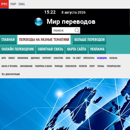
РУС
УКР
ENG
15 22
8 августа 2026
Мир переводов
ГЛАВНАЯ
ПЕРЕВОДЫ НА РАЗНЫЕ ТЕМАТИКИ
БОЛЬШЕ ПЕРЕВОДОВ
ОНЛАЙН ПЕРЕВОДЧИК
ОБРАТНАЯ СВЯЗЬ
КАРТА САЙТА
РЕКЛАМА
АВТО
БИЗНЕС
ЭКОНОМИКА
ЗДОРОВЬЕ
ИНТЕРНЕТ
ИСКУССТВО
КИНО
ПК, СОФТ
ЛИТЕРАТУРА
МЕДИЦИНА
МУЗЫКА
НАУКА И ТЕХНИКА
ОБРАЗОВАНИЕ
ПОЛИТИКА И ЗАКОН
ПРИРОДА
ПСИХОЛОГИЯ
РЕЛИГИЯ
СПОРТ
СТРАНЫ
СТРОИТЕЛЬСТВО
ТЕХ. ДОКУМЕНТАЦИЯ