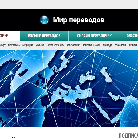
Мир переводов
АТИКИ
БОЛЬШЕ ПЕРЕВОДОВ
ОНЛАЙН ПЕРЕВОДЧИК
ОБРАТ
 СОФТ
ЛИТЕРАТУРА
МЕДИЦИНА
МУЗЫКА
НАУКА И ТЕХНИКА
ОБРАЗОВАНИЕ
ПОЛИТИКА И ЗАКОН
ПРИРОДА
ПСИХОЛОГИЯ
РЕЛИГИЯ
ПОДПИСА