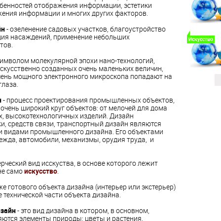
бенностей отображения информации, эстетики
ения информации и многих других факторов.
йн
- озеленение садовых участков, благоустройство
ция насаждений, применение небольших
Искусство
тов.
символом молекулярной эпохи нано-технологий,
искусственно
созданных очень маленьких величин,
чень мощного электронного микроскопа попадают на
глаза.
н
- процесс проектирования промышленных объектов,
очень широкий круг объектов: от
мелочей для дома
х, высокотехнологичных изделий. Дизайн
и, средств связи, транспортный дизайн являются
и видами промышленного дизайна. Его объектами
ежда, автомобили, механизмы, орудия труда, и
рческий вид исскуства, в основе которого лежит
не само
искусство
.
е готового объекта дизайна (интерьер или экстерьер)
 технической части объекта дизайна.
изайн
- это вид дизайна в котором, в основном,
ются элементы природы: цветы и растения.