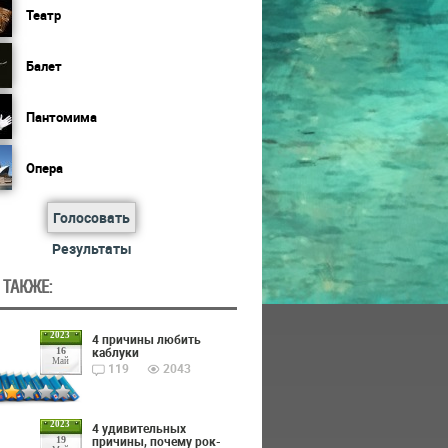
Театр
Балет
Пантомима
Опера
Голосовать
Результаты
 ТАКЖЕ:
2023
4 причины любить
каблуки
16
Май
119
2043
2023
4 удивительных
причины, почему рок-
19