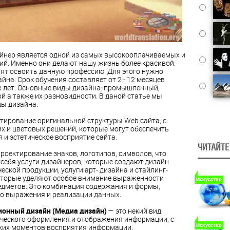
йнер является одной из самых высокооплачиваемых и
ий.
Именно они делают нашу жизнь более красивой.
т освоить данную профессию. Для этого нужно
йна. Срок обучения составляет от 2 - 12 месяцев
х лет. Основные виды дизайна: промышленный,
й а также их разновидности. В даной статье мы
ы дизайна.
ктирование оригинальной структуры Web сайта, с
х и цветовых решений, которые могут обеспечить
 и эстетическое восприятие сайта.
ЧИТАЙТЕ
роектирование знаков, логотипов, символов, что
 себя услуги дизайнеров,
которые создают дизайн
ской продукции, услуги арт- дизайна и стайлинг-
оторые уделяют особое внимание выраженности
Искусство
дметов. Это комбинация содержания и формы,
о выражения и реализации данных.
онный дизайн (Медиа дизайн)
— это некий вид
ического оформления и отображения информации,
с
Искусство
ких моментов восприятия информации,