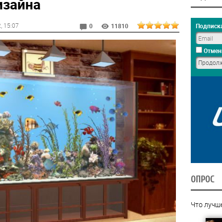
изайна
2
, 15:07
Подписка
0
11810
Отмен
ОПРОС
Что лучш