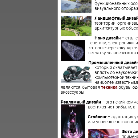
функциональных осо
визуального отображ
Ландшафтный диза
територии, организа
архитектурных объек
Нано дизайн
– стал 
генетики, электроники, 
которые через окуляр о
сетчатку человеческого 
Промышленный дизай
который охватывает 
вплоть до наукоёмки
компьютерной техник
наиболее известным
являются: бытовая
техника
обувь, од
аксессуары.
Рекламный дизайн
– это некий комме
достижение прибыли,
а 
Стайлинг
– адаптация уж
или усовершенствование
Фото д
применя