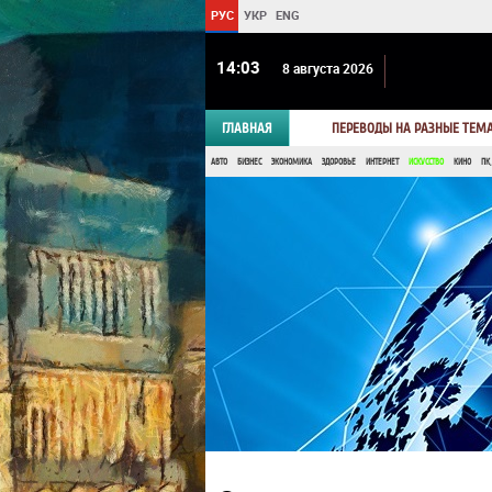
РУС
УКР
ENG
14 03
8 августа 2026
ГЛАВНАЯ
ПЕРЕВОДЫ НА РАЗНЫЕ ТЕМ
АВТО
БИЗНЕС
ЭКОНОМИКА
ЗДОРОВЬЕ
ИНТЕРНЕТ
ИСКУССТВО
КИНО
ПК,