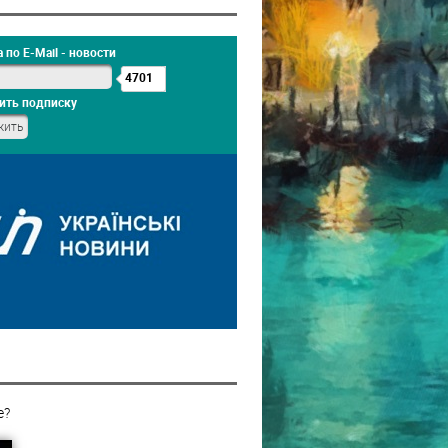
 по E-Mail - новости
4701
ить подписку
е?