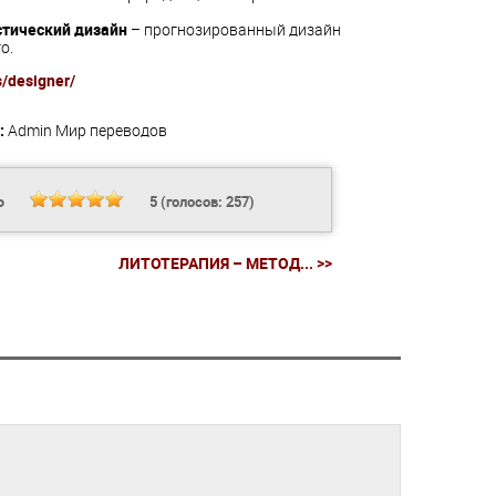
тический дизайн
– прогнозированный дизайн
о.
s/designer/
:
Admin
Мир переводов
Ь
5
(голосов:
257
)
ЛИТОТЕРАПИЯ – МЕТОД... >>