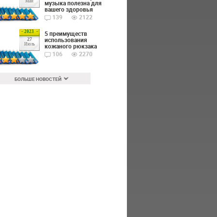
Май
музыка полезна для
вашего здоровья
139
2122
2023
5 преимуществ
использования
27
Июль
кожаного рюкзака
106
2270
БОЛЬШЕ НОВОСТЕЙ