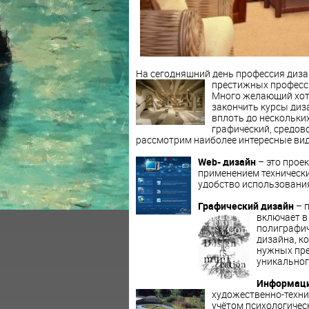
На сегодняшний день профессия диза
престижных професс
Много желающий хотя
закончить курсы диза
вплоть до нескольки
графический, средово
рассмотрим наиболее интересные вид
Web- дизайн
– это прое
применением технически
удобство использования
Графический дизайн
– п
включает в
полиграфиче
дизайна, к
нужных пре
уникальног
Информаци
художественно-техн
учётом психологичес