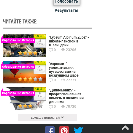
Голосовать
Результаты
ЧИТАЙТЕ ТАКЖЕ:
2015
"Lyceum Alpinum Zuoz" -
Образование, История
школа-пансион в
19
Июль
Швейцарии
0
23206
2015
"Аэронавт" -
Образование, История
увлекательное
20
Июль
путешествие на
воздушном шаре
0
22221
2015
"Дипломник5" -
Образование, История
профессиональная
8
Авг
помочь в написании
диплома
0
70730
БОЛЬШЕ НОВОСТЕЙ