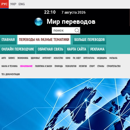
РУС
УКР
ENG
22:10
7 августа 2026
Мир переводов
ГЛАВНАЯ
ПЕРЕВОДЫ НА РАЗНЫЕ ТЕМАТИКИ
БОЛЬШЕ ПЕРЕВОДОВ
ОНЛАЙН ПЕРЕВОДЧИК
ОБРАТНАЯ СВЯЗЬ
КАРТА САЙТА
РЕКЛАМА
АВТО
БИЗНЕС
ЭКОНОМИКА
ЗДОРОВЬЕ
ИНТЕРНЕТ
ИСКУССТВО
КИНО
ПК, СОФТ
ЛИТЕРАТУРА
МЕДИЦИНА
МУЗЫКА
НАУКА И ТЕХНИКА
ОБРАЗОВАНИЕ
ПОЛИТИКА И ЗАКОН
ПРИРОДА
ПСИХОЛОГИЯ
РЕЛИГИЯ
СПОРТ
СТРАНЫ
СТРОИТЕЛЬСТВО
ТЕХ. ДОКУМЕНТАЦИЯ