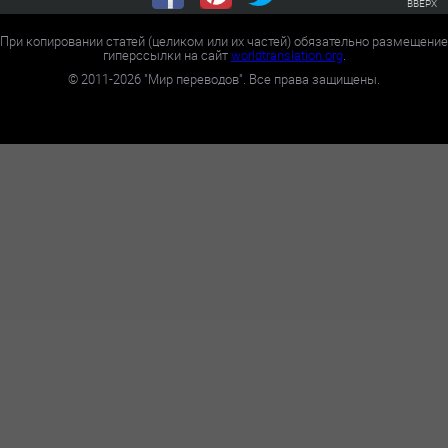
ВВЕРХ
При копировании статей (целиком или их частей) обязательно размещение
гиперссылки на сайт
worldtranslation.org
.
©
2011-2026
"Мир переводов". Все права защищены.