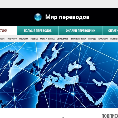
Мир переводов
АТИКИ
БОЛЬШЕ ПЕРЕВОДОВ
ОНЛАЙН ПЕРЕВОДЧИК
ОБРАТ
 СОФТ
ЛИТЕРАТУРА
МЕДИЦИНА
МУЗЫКА
НАУКА И ТЕХНИКА
ОБРАЗОВАНИЕ
ПОЛИТИКА И ЗАКОН
ПРИРОДА
ПСИХОЛОГИЯ
РЕЛИГИЯ
ПОДПИСА