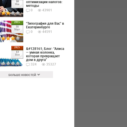
оптимизации налогов:
10
Фев
методы
0
43901
2015
"Типография для Вас" в
Екатеринбурге
31
Март
0
44591
2025
&#128161; Блог: “Алиса
— умная колонка,
13
Ноя
которая превращает
дом в друга”
324
35327
БОЛЬШЕ НОВОСТЕЙ