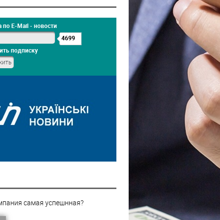
 по E-Mail - новости
4699
ить подписку
мпания самая успешнная?