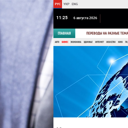
РУС
УКР
ENG
11 25
6 августа 2026
ГЛАВНАЯ
ПЕРЕВОДЫ НА РАЗНЫЕ ТЕМ
АВТО
БИЗНЕС
ЭКОНОМИКА
ЗДОРОВЬЕ
ИНТЕРНЕТ
ИСКУССТВО
КИНО
ПК,