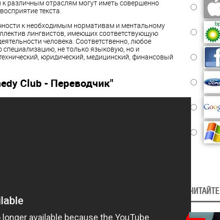
ии к различным отраслям могут иметь совершенно
 восприятие текста.
очности к необходимым нормативам и ментальному
оллектив лингвистов, имеющих соответствующую
еятельности человека. Соответственно, любое
 специализацию, не только языковую, но и
 технический, юридический, медицинский, финансовый
edy Club - Переводчик"
ЧИТАЙТЕ