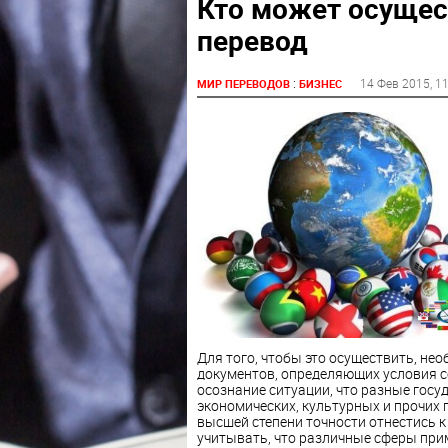
Кто может осущес
перевод
:
14 Фев 2015
, 1
МИР ПЕРЕВОДОВ
БИЗНЕС
Для того, чтобы это осуществить, н
документов, определяющих условия с
осознание ситуации, что разные госу
экономических, культурных и прочих 
высшей степени точности отнестись к
учитывать, что различные сферы при