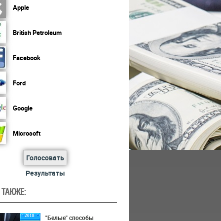
Apple
British Petroleum
Facebook
Ford
Google
Microsoft
Голосовать
Результаты
 ТАКЖЕ:
2018
"Белые" способы