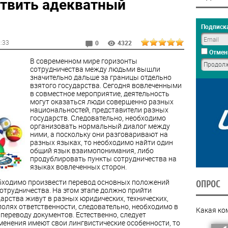
твить адекватный
Подписка
1:33
0
4322
Отмен
В современном мире горизонты
сотрудничества между людьми вышли
значительно дальше за границы отдельно
взятого государства. Сегодня вовлеченными
в совместное мероприятие, деятельность
могут оказаться люди совершенно разных
национальностей, представители разных
государств. Следовательно, необходимо
организовать нормальный диалог между
ними, а поскольку они разговаривают на
разных языках, то необходимо найти один
общий язык взаимопонимания, либо
продублировать пункты сотрудничества на
языках вовлеченных сторон.
еобходимо произвести перевод основных положений
ОПРОС
отрудничества. На этом этапе должно прийти
дарства живут в разных юридических, технических,
полях ответственности, следовательно, необходимо в
Какая ко
 переводу документов. Естественно, следует
менения имеют свои лингвистические особенности, то