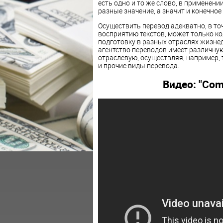
есть одно и то же слово, в применен
разные значение, а значит и конечное
Осуществить перевод адекватно, в т
восприятию текстов, может только к
подготовку в разных отраслях жизнед
агентство переводов имеет различную
отраслевую, осуществляя, например,
и прочие виды перевода.
Видео: "Com