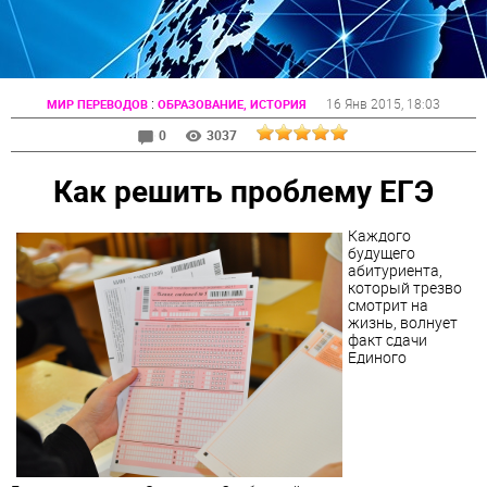
:
16 Янв 2015
, 18:03
МИР ПЕРЕВОДОВ
ОБРАЗОВАНИЕ, ИСТОРИЯ
0
3037
Как решить проблему ЕГЭ
Каждого
будущего
абитуриента,
который трезво
смотрит на
жизнь, волнует
факт сдачи
Единого