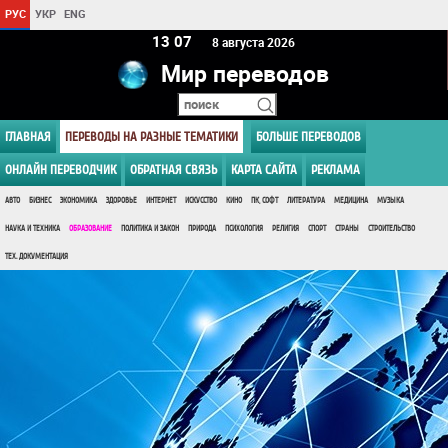
РУС
УКР
ENG
13:07
8 августа 2026
Мир переводов
ГЛАВНАЯ
ПЕРЕВОДЫ НА РАЗНЫЕ ТЕМАТИКИ
БОЛЬШЕ ПЕРЕВОДОВ
ОНЛАЙН ПЕРЕВОДЧИК
ОБРАТНАЯ СВЯЗЬ
КАРТА САЙТА
РЕКЛАМА
АВТО
БИЗНЕС
ЭКОНОМИКА
ЗДОРОВЬЕ
ИНТЕРНЕТ
ИСКУССТВО
КИНО
ПК, СОФТ
ЛИТЕРАТУРА
МЕДИЦИНА
МУЗЫКА
НАУКА И ТЕХНИКА
ОБРАЗОВАНИЕ
ПОЛИТИКА И ЗАКОН
ПРИРОДА
ПСИХОЛОГИЯ
РЕЛИГИЯ
СПОРТ
СТРАНЫ
СТРОИТЕЛЬСТВО
ТЕХ. ДОКУМЕНТАЦИЯ