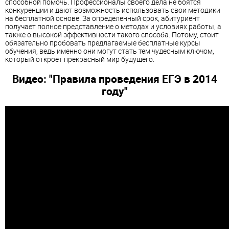
способной помочь. Профессионалы своего дела не боятся
конкуренции и дают возможность использовать свои методики
на бесплатной основе. За определенный срок, абитуриент
получает полное представление о методах и условиях работы, а
также о высокой эффективности такого способа. Потому, стоит
обязательно пробовать предлагаемые бесплатные курсы
обучения, ведь именно они могут стать тем чудесным ключом,
который откроет прекрасный мир будущего.
Видео: "Правила проведения ЕГЭ в 2014
году"