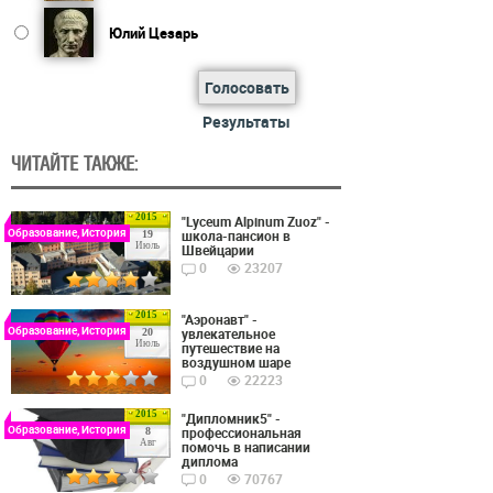
Юлий Цезарь
Голосовать
Результаты
ЧИТАЙТЕ ТАКЖЕ:
2015
"Lyceum Alpinum Zuoz" -
Образование, История
школа-пансион в
19
Июль
Швейцарии
0
23207
2015
"Аэронавт" -
Образование, История
увлекательное
20
Июль
путешествие на
воздушном шаре
0
22223
2015
"Дипломник5" -
Образование, История
профессиональная
8
Авг
помочь в написании
диплома
0
70767