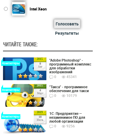
Intel Xeon
Голосовать
Результаты
ЧИТАЙТЕ ТАКЖЕ:
2015
"Adobe Photoshop" -
Компютеры
программный комплекс
8
Авг
для обработки
изображений
0
45341
2015
"Такса" - программное
Компютеры
обеспечение для такси
4
Март
0
10179
2019
1С: Предприятие —
Компютеры
незаменимое ПО для
18
Июль
любой организации
0
9256