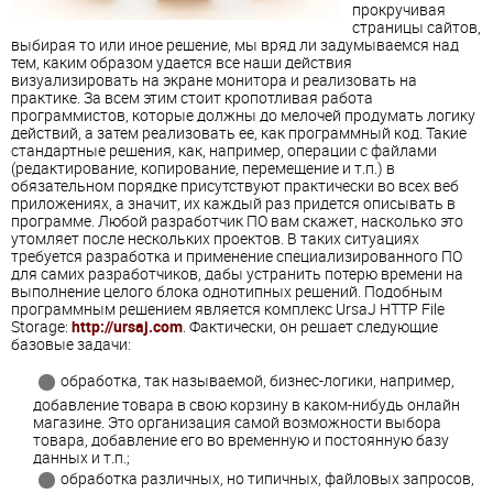
прокручивая
страницы сайтов,
выбирая то или иное решение, мы вряд ли задумываемся над
тем, каким образом удается все наши действия
визуализировать на экране монитора и реализовать на
практике. За всем этим стоит кропотливая работа
программистов, которые должны до мелочей продумать логику
действий, а затем реализовать ее, как программный код. Такие
стандартные решения, как, например, операции с файлами
(редактирование, копирование, перемещение и т.п.) в
обязательном порядке присутствуют практически во всех веб
приложениях, а значит, их каждый раз придется описывать в
программе. Любой разработчик ПО вам скажет, насколько это
утомляет после нескольких проектов. В таких ситуациях
требуется разработка и применение специализированного ПО
для самих разработчиков, дабы устранить потерю времени на
выполнение целого блока однотипных решений. Подобным
программным решением является комплекс UrsaJ НТТР File
Storage:
http://ursaj.com
. Фактически, он решает следующие
базовые задачи:
обработка, так называемой, бизнес-логики, например,
добавление товара в свою корзину в каком-нибудь онлайн
магазине. Это организация самой возможности выбора
товара, добавление его во временную и постоянную базу
данных и т.п.;
обработка различных, но типичных, файловых запросов,