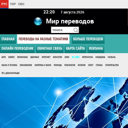
РУС
УКР
ENG
22:20
7 августа 2026
Мир переводов
ГЛАВНАЯ
ПЕРЕВОДЫ НА РАЗНЫЕ ТЕМАТИКИ
БОЛЬШЕ ПЕРЕВОДОВ
ОНЛАЙН ПЕРЕВОДЧИК
ОБРАТНАЯ СВЯЗЬ
КАРТА САЙТА
РЕКЛАМА
АВТО
БИЗНЕС
ЭКОНОМИКА
ЗДОРОВЬЕ
ИНТЕРНЕТ
ИСКУССТВО
КИНО
ПК, СОФТ
ЛИТЕРАТУРА
МЕДИЦИНА
МУЗЫКА
НАУКА И ТЕХНИКА
ОБРАЗОВАНИЕ
ПОЛИТИКА И ЗАКОН
ПРИРОДА
ПСИХОЛОГИЯ
РЕЛИГИЯ
СПОРТ
СТРАНЫ
СТРОИТЕЛЬСТВО
ТЕХ. ДОКУМЕНТАЦИЯ