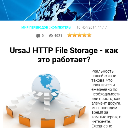
:
10 Ноя 2014
, 11:17
МИР ПЕРЕВОДОВ
КОМПЮТЕРЫ
0
4021
UrsaJ НТТР File Storage - как
это работает?
Реальность
нашей жизни
такова, что
практически
ежедневно по
необходимости
или просто, как
элемент досуга,
мы проводим
время за
компьютером, в
интернете.
Ежедневно