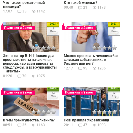
Что такое прожиточный
Кто такой меценат?
минимум?
00:48
21
1178
17:07
35
1142
2023
2023
Политика и Закон
Политика и Закон
1
23
Июль
Июнь
Экс-сенатор В. Н. Шнякин дал
Можно прописать человека без
простые ответы на сложные
согласия собственника в
вопросы: «во всем виноваты
Украине или нет?
спецслужбы, а все журналисты
12:17
95
1286
– агенты»
01:20
70
1075
2023
2023
Политика и Закон
Политика и Закон
24
6
Май
Апр
В чем преимущества лизинга?
Нові правила Укрзалізниці
08:51
35
1163
20:11
47
1093