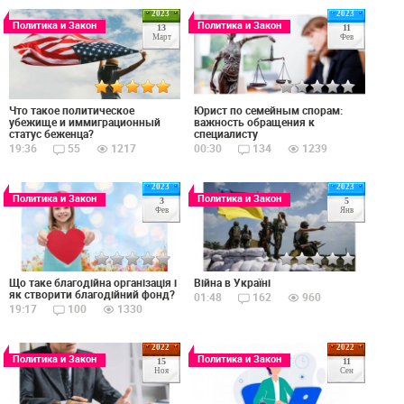
2023
2023
Политика и Закон
Политика и Закон
13
11
Март
Фев
Что такое политическое
Юрист по семейным спорам:
убежище и иммиграционный
важность обращения к
статус беженца?
специалисту
19:36
55
1217
00:30
134
1239
2023
2023
Политика и Закон
Политика и Закон
3
5
Фев
Янв
Що таке благодійна організація і
Війна в Україні
як створити благодійний фонд?
01:48
162
960
19:17
100
1330
2022
2022
Политика и Закон
Политика и Закон
15
11
Ноя
Сен