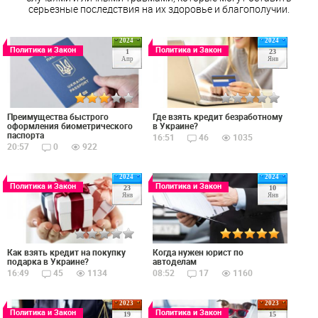
серьезные последствия на их здоровье и благополучии.
2024
2024
Политика и Закон
Политика и Закон
1
23
Апр
Янв
Преимущества быстрого
Где взять кредит безработному
оформления биометрического
в Украине?
паспорта
16:51
46
1035
20:57
0
922
2024
2024
Политика и Закон
Политика и Закон
23
10
Янв
Янв
Как взять кредит на покупку
Когда нужен юрист по
подарка в Украине?
автоделам
16:49
45
1134
08:52
17
1160
2023
2023
Политика и Закон
Политика и Закон
19
15