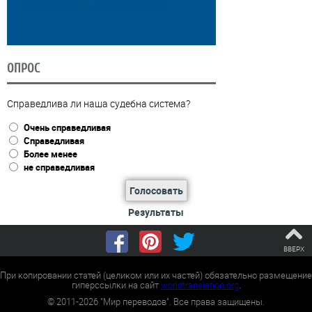
ОПРОС
Справедлива ли наша судебна система?
Очень справедливая
Справедливая
Более менее
не справедливая
Голосовать
Результаты
ВВЕРХ
При копировании статей (целиком или их частей) обязательно размещение
гиперссылки на сайт
worldtranslation.org
.
©
2011-2026
"Мир переводов". Все права защищены.