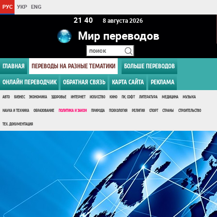
РУС
УКР
ENG
21:40
8 августа 2026
Мир переводов
ГЛАВНАЯ
ПЕРЕВОДЫ НА РАЗНЫЕ ТЕМАТИКИ
БОЛЬШЕ ПЕРЕВОДОВ
ОНЛАЙН ПЕРЕВОДЧИК
ОБРАТНАЯ СВЯЗЬ
КАРТА САЙТА
РЕКЛАМА
АВТО
БИЗНЕС
ЭКОНОМИКА
ЗДОРОВЬЕ
ИНТЕРНЕТ
ИСКУССТВО
КИНО
ПК, СОФТ
ЛИТЕРАТУРА
МЕДИЦИНА
МУЗЫКА
НАУКА И ТЕХНИКА
ОБРАЗОВАНИЕ
ПОЛИТИКА И ЗАКОН
ПРИРОДА
ПСИХОЛОГИЯ
РЕЛИГИЯ
СПОРТ
СТРАНЫ
СТРОИТЕЛЬСТВО
ТЕХ. ДОКУМЕНТАЦИЯ