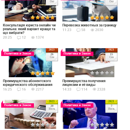
Окт
Окт
Консультація юриста онлайн чи
Перевозка животных за границу
реальна: який варіант краще та
11:23
58
2030
що вибрати?
20:25
12
1374
2023
2023
Политика и Закон
Политика и Закон
26
15
Сен
Сен
Преимущества абонентского
Преимущества получения
юридического обслуживания
лицензии и её виды
16:25
16
2217
14:33
114
2328
2023
2023
Политика и Закон
Политика и Закон
20
7
Июль
Июль