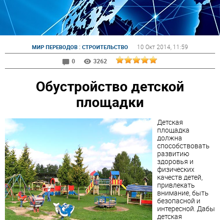
:
10 Окт 2014
, 11:59
МИР ПЕРЕВОДОВ
СТРОИТЕЛЬСТВО
0
3262
Обустройство детской
площадки
Детская
площадка
должна
способствовать
развитию
здоровья и
физических
качеств детей,
привлекать
внимание, быть
безопасной и
интересной. Дабы
детская