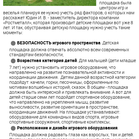
площадка была
центром игр и
веселья планируя ее нужно учесть ряд факторов, о которых нам
расскажет Юдин И. В. - заместитель директора компании
«Ростметалл», которая производит детские площадки вот уже 8
лет. И так, обустраивая детскую площадку нужно учесть такие
моменты:
БЕЗОПАСНОСТЬ игрового пространства
. Детская
площадка должна отвечать абсолютно всем современных
стандартам безопасности;
Возрастная категория детей
. Для малышей (дети младше
7 лет) нужно установить игровое оборудование, что
направленно на развитие познавательной активности и
координации движения. Детям данной возрастной категории
подойдут: качели, горки, песочницы, оформленные по
мотивам волшебных историй, сказок. В общем - площадка
должна быть интересной и привлекать внимание. А вот для
детей старше семи лет подойдет спортивное оборудование,
что направленно на укрепления мышц, развитие
выносливости, развитие ориентации в пространстве,
координации движений. На площадке устанавливают:
оборудование для командных видов спорта, игровые
спортивные сооружения, спортивные комплексы;
Расположение и дизайн игрового оборудования
.
Площадка должна радовать глаза как взрослых, так и детей.