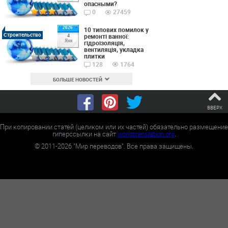
опасными?
0
27459
2026
10 типових помилок у
Строительство
ремонті ванної:
4
Янв
гідроізоляція,
вентиляція, укладка
плитки
128
1764
БОЛЬШЕ НОВОСТЕЙ
ВВЕРХ
При копировании статей (целиком или их частей) обязательно размещение
гиперссылки на сайт
worldtranslation.org
.
©
2011-2026
"Мир переводов". Все права защищены.