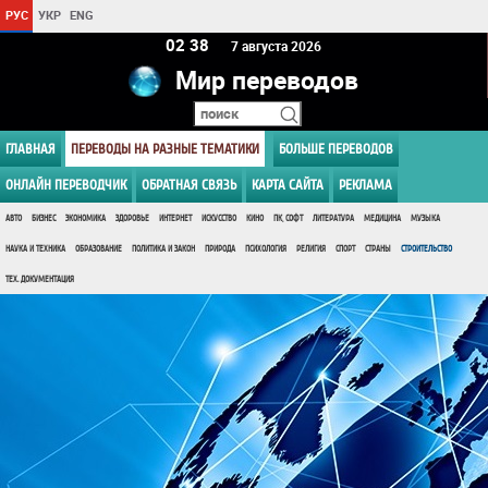
РУС
УКР
ENG
02:38
7 августа 2026
Мир переводов
ГЛАВНАЯ
ПЕРЕВОДЫ НА РАЗНЫЕ ТЕМАТИКИ
БОЛЬШЕ ПЕРЕВОДОВ
ОНЛАЙН ПЕРЕВОДЧИК
ОБРАТНАЯ СВЯЗЬ
КАРТА САЙТА
РЕКЛАМА
АВТО
БИЗНЕС
ЭКОНОМИКА
ЗДОРОВЬЕ
ИНТЕРНЕТ
ИСКУССТВО
КИНО
ПК, СОФТ
ЛИТЕРАТУРА
МЕДИЦИНА
МУЗЫКА
НАУКА И ТЕХНИКА
ОБРАЗОВАНИЕ
ПОЛИТИКА И ЗАКОН
ПРИРОДА
ПСИХОЛОГИЯ
РЕЛИГИЯ
СПОРТ
СТРАНЫ
СТРОИТЕЛЬСТВО
ТЕХ. ДОКУМЕНТАЦИЯ