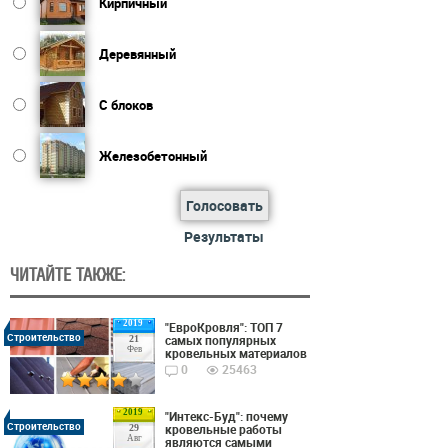
Кирпичный
Деревянный
С блоков
Железобетонный
Голосовать
Результаты
ЧИТАЙТЕ ТАКЖЕ:
2019
"ЕвроКровля": ТОП 7
Строительство
самых популярных
21
Фев
кровельных материалов
0
25463
2019
"Интекс-Буд": почему
Строительство
кровельные работы
29
Авг
являются самыми