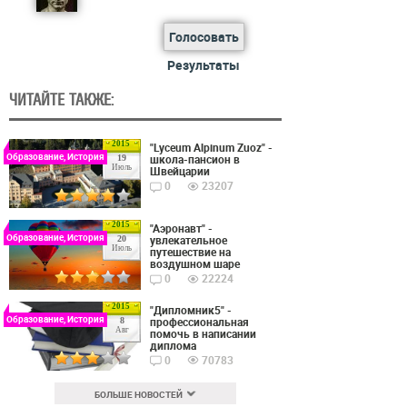
Голосовать
Результаты
ЧИТАЙТЕ ТАКЖЕ:
2015
"Lyceum Alpinum Zuoz" -
Образование, История
школа-пансион в
19
Июль
Швейцарии
0
23207
2015
"Аэронавт" -
Образование, История
увлекательное
20
Июль
путешествие на
воздушном шаре
0
22224
2015
"Дипломник5" -
Образование, История
профессиональная
8
Авг
помочь в написании
диплома
0
70783
БОЛЬШЕ НОВОСТЕЙ