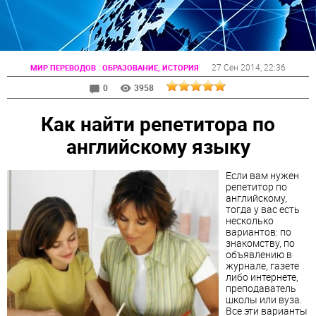
:
27 Сен 2014
, 22:36
МИР ПЕРЕВОДОВ
ОБРАЗОВАНИЕ, ИСТОРИЯ
0
3958
Как найти репетитора по
английскому языку
Если вам нужен
репетитор по
английскому,
тогда у вас есть
несколько
вариантов: по
знакомству, по
объявлению в
журнале, газете
либо интернете,
преподаватель
школы или вуза.
Все эти варианты