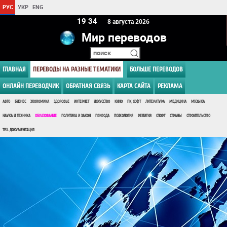
РУС
УКР
ENG
19:34
8 августа 2026
Мир переводов
ГЛАВНАЯ
ПЕРЕВОДЫ НА РАЗНЫЕ ТЕМАТИКИ
БОЛЬШЕ ПЕРЕВОДОВ
ОНЛАЙН ПЕРЕВОДЧИК
ОБРАТНАЯ СВЯЗЬ
КАРТА САЙТА
РЕКЛАМА
АВТО
БИЗНЕС
ЭКОНОМИКА
ЗДОРОВЬЕ
ИНТЕРНЕТ
ИСКУССТВО
КИНО
ПК, СОФТ
ЛИТЕРАТУРА
МЕДИЦИНА
МУЗЫКА
НАУКА И ТЕХНИКА
ОБРАЗОВАНИЕ
ПОЛИТИКА И ЗАКОН
ПРИРОДА
ПСИХОЛОГИЯ
РЕЛИГИЯ
СПОРТ
СТРАНЫ
СТРОИТЕЛЬСТВО
ТЕХ. ДОКУМЕНТАЦИЯ