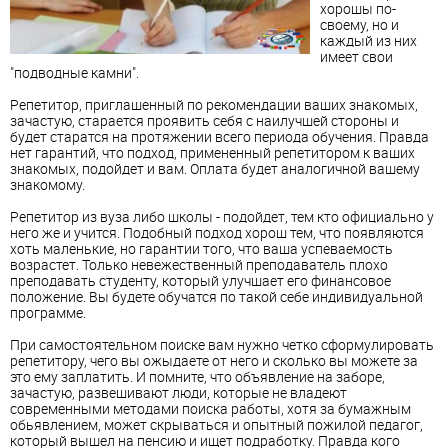
хорошы по-
своему, но и
каждый из них
имеет свои
"подводные камни".
Репетитор, приглашенный по рекомендации ваших знакомых,
зачастую, старается проявить себя с наилучшей стороны и
будет старатся на протяжении всего периода обучения. Правда
нет гарантий, что подход, примененный репетитором к ваших
знакомых, подойдет и вам. Оплата будет аналогичной вашему
знакомому.
Репетитор из вуза либо школы - подойдет, тем кто официально у
него же и учится. Подобный подход хорош тем, что появляются
хоть маленькие, но гарантии того, что ваша успеваемость
возрастет. Только невежественный преподаватель плохо
преподавать студенту, который улучшает его финансовое
положение. Вы будете обучатся по такой себе индивидуальной
программе.
При самостоятельном поиске вам нужно четко сформулировать
репетитору, чего вы ожыдаете от него и сколько вы можете за
это ему заплатить. И помните, что объявление на заборе,
зачастую, развешивают люди, которые не владеют
современными методами поиска работы, хотя за бумажным
обьявлением, может скрываться и опытный пожилой педагог,
который вышел на пенсию и ищет подработку. Правда кого