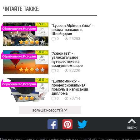
ЧИТАЙТЕ ТАКЖЕ:
2015
"Lyceum Alpinum Zuoz" -
Образование, История
школа-пансион в
19
Июль
Швейцарии
0
23203
2015
"Аэронавт" -
Образование, История
увлекательное
20
Июль
путешествие на
воздушном шаре
0
22220
2015
"Дипломник5" -
Образование, История
профессиональная
8
Авг
помочь в написании
диплома
0
70714
БОЛЬШЕ НОВОСТЕЙ
ВВЕРХ
При копировании статей (целиком или их частей) обязательно размещение