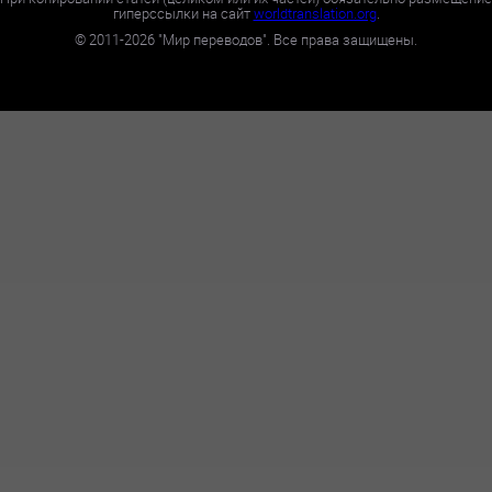
гиперссылки на сайт
worldtranslation.org
.
©
2011-2026
"Мир переводов". Все права защищены.