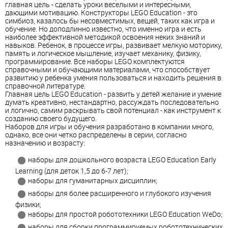
главная цель - сделать уроки веселыми и интересными,
дающими мотивацию. Конструкторы LEGO Education - это
симбиоз, казалось бы несовместимых, вещей, таких как игра и
обучение. Но доподлинно известно, что именно игра и есть
наиболее эффективной методикой освоения неких знаний и
навыков. Ребенок, в процессе игры, развивает мелкую моторику,
память и логическое мышление, изучает механику, физику,
программирование. Все наборы LEGO комплектуются
справочными и обучающими материалами, что способствует
развитию у ребенка умения пользоваться и находить решения в
справочной литературе.
Главная цель LEGO Education - развить у детей желание и умение
думать креативно, нестандартно, рассуждать последовательно
и логично, самим раскрывать свой потенциал - как инструмент к
созданию своего будущего.
Наборов для игры и обучения разработано в компании много,
однако, все они четко распределены в серии, согласно
назначению и возрасту:
наборы для дошкольного возраста LEGO Education Early
Learning (для деток 1,5 до 6-7 лет);
наборы для гуманитарных дисциплин;
наборы для более расширенного и глубокого изучения
физики;
наборы для простой робототехники LEGO Education WeDo;
наборы для сборки программируемых робототехнических