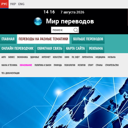
РУС
УКР
ENG
14 16
7 августа 2026
Мир переводов
ГЛАВНАЯ
ПЕРЕВОДЫ НА РАЗНЫЕ ТЕМАТИКИ
БОЛЬШЕ ПЕРЕВОДОВ
ОНЛАЙН ПЕРЕВОДЧИК
ОБРАТНАЯ СВЯЗЬ
КАРТА САЙТА
РЕКЛАМА
АВТО
БИЗНЕС
ЭКОНОМИКА
ЗДОРОВЬЕ
ИНТЕРНЕТ
ИСКУССТВО
КИНО
ПК, СОФТ
ЛИТЕРАТУРА
МЕДИЦИНА
МУЗЫКА
НАУКА И ТЕХНИКА
ОБРАЗОВАНИЕ
ПОЛИТИКА И ЗАКОН
ПРИРОДА
ПСИХОЛОГИЯ
РЕЛИГИЯ
СПОРТ
СТРАНЫ
СТРОИТЕЛЬСТВО
ТЕХ. ДОКУМЕНТАЦИЯ