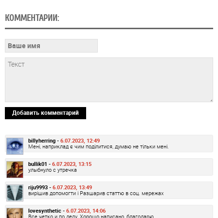
КОММЕНТАРИИ:
Добавить комментарий
billyherring -
6.07.2023, 12:49
Мені, наприклад є чим поділитися, думаю не тільки мені.
bullik01 -
6.07.2023, 13:15
улыбнуло с утречка
riju9993 -
6.07.2023, 13:49
вирішив допомогти і Разшарив статтю в соц. мережах
lovesynthetic -
6.07.2023, 14:06
Все четко и по делу. Хорошо написано, благодарю.