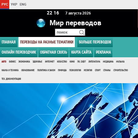
РУС
УКР
ENG
22:16
7 августа 2026
Мир переводов
ГЛАВНАЯ
ПЕРЕВОДЫ НА РАЗНЫЕ ТЕМАТИКИ
БОЛЬШЕ ПЕРЕВОДОВ
ОНЛАЙН ПЕРЕВОДЧИК
ОБРАТНАЯ СВЯЗЬ
КАРТА САЙТА
РЕКЛАМА
АВТО
БИЗНЕС
ЭКОНОМИКА
ЗДОРОВЬЕ
ИНТЕРНЕТ
ИСКУССТВО
КИНО
ПК, СОФТ
ЛИТЕРАТУРА
МЕДИЦИНА
МУЗЫКА
НАУКА И ТЕХНИКА
ОБРАЗОВАНИЕ
ПОЛИТИКА И ЗАКОН
ПРИРОДА
ПСИХОЛОГИЯ
РЕЛИГИЯ
СПОРТ
СТРАНЫ
СТРОИТЕЛЬСТВО
ТЕХ. ДОКУМЕНТАЦИЯ