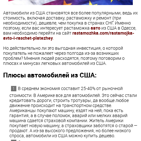
Автомобили из США становятся все более популярными, ведь их
стоимость, включая доставку, растаможку и ремонт (при
необходимости), дешевле, чем покупка в странах СНГ. Именно
поэтому, если вас интересует растаможка
авто
из США в Одессе,
вам необходимо перейти на сайт
rastamozhka.com/rastamojka-
avto-i-raschet-platezhey
.
Но действительно ли это выгодная инвестиция, о которой
покупатель не пожалеет через полгода из-за возникших
проблем? Мнения людей расходятся, поэтому поговорим о
плюсах и минусах легковых автомобилей из США.
Плюсы автомобилей из США:
В среднем экономия составит 25-40% от рыночной
стоимости. В Америке все для автомобилей. Это сейчас стали
кредитовать дороги, строить тротуары, да вообще любое
движение происходит на транспортном средстве.
Американцы покупают машину, ездят на ней, пока есть
гарантия, а в случае поломок, аварий или мелких аварий
машина сдается страховой компании. Житель Америки
покупает новую машину, а страховщики заботятся о старой —
продают. А из-за высокого предложения, но более низкого
спроса, автомобили из США можно купить дешево.