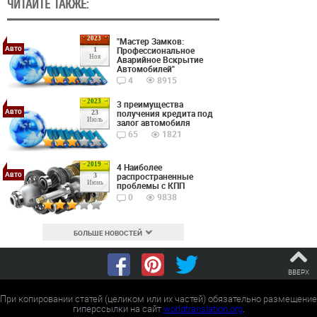
ЧИТАЙТЕ ТАКЖЕ:
2023
"Мастер Замков:
Авто
Профессиональное
1
Ноя
Аварийное Вскрытие
Автомобилей"
4
8915
2023
3 преимущества
Авто
получения кредита под
23
Июль
залог автомобиля
65
1821
2019
4 Наиболее
Авто
распространенные
3
Июнь
проблемы с КПП
0
9838
БОЛЬШЕ НОВОСТЕЙ
ВВЕРХ
При копировании статей (целиком или их частей) обязательно размещение
гиперссылки на сайт
worldtranslation.org
.