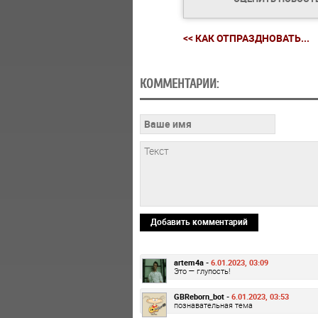
<< КАК ОТПРАЗДНОВАТЬ...
КОММЕНТАРИИ:
Добавить комментарий
artem4a -
6.01.2023, 03:09
Это — глупость!
GBReborn_bot -
6.01.2023, 03:53
познавательная тема