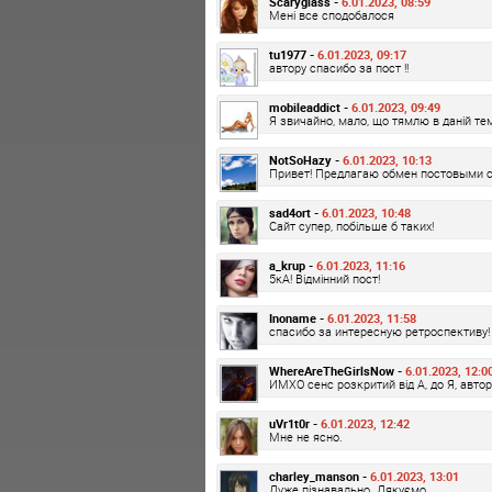
Scaryglass -
6.01.2023, 08:59
Мені все сподобалося
tu1977 -
6.01.2023, 09:17
автору спасибо за пост !!
mobileaddict -
6.01.2023, 09:49
Я звичайно, мало, що тямлю в даній те
NotSoHazy -
6.01.2023, 10:13
Привет! Предлагаю обмен постовыми 
sad4ort -
6.01.2023, 10:48
Сайт супер, побільше б таких!
a_krup -
6.01.2023, 11:16
5кА! Відмінний пост!
Inoname -
6.01.2023, 11:58
спасибо за интересную ретроспективу!
WhereAreTheGirlsNow -
6.01.2023, 12:0
ИМХО сенс розкритий від А, до Я, авто
uVr1t0r -
6.01.2023, 12:42
Мне не ясно.
charley_manson -
6.01.2023, 13:01
Дуже пізнавально. Дякуємо.