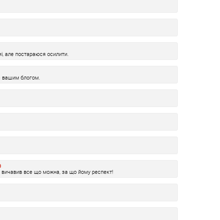
мі, але постараюся осилити.
с вашим блогом.
0
р вичавив все що можна, за що йому респект!