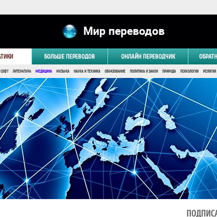
Мир переводов
АТИКИ
БОЛЬШЕ ПЕРЕВОДОВ
ОНЛАЙН ПЕРЕВОДЧИК
ОБРАТ
 СОФТ
ЛИТЕРАТУРА
МЕДИЦИНА
МУЗЫКА
НАУКА И ТЕХНИКА
ОБРАЗОВАНИЕ
ПОЛИТИКА И ЗАКОН
ПРИРОДА
ПСИХОЛОГИЯ
РЕЛИГИЯ
ПОДПИСА