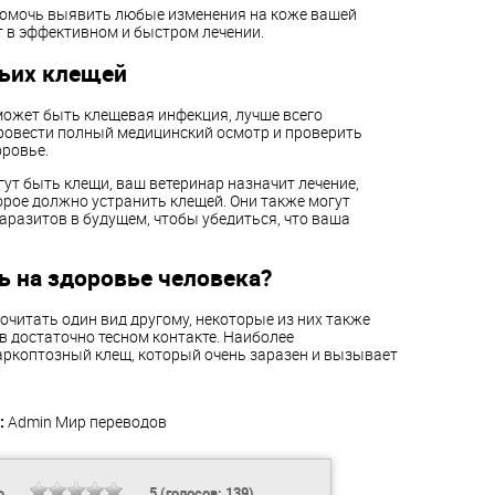
помочь выявить любые изменения на коже вашей
т в эффективном и быстром лечении.
чьих клещей
 может быть клещевая инфекция, лучше всего
провести полный медицинский осмотр и проверить
оровье.
огут быть клещи, ваш ветеринар назначит лечение,
орое должно устранить клещей. Они также могут
аразитов в будущем, чтобы убедиться, что ваша
ь на здоровье человека?
очитать один вид другому, некоторые из них также
в достаточно тесном контакте. Наиболее
аркоптозный клещ, который очень заразен и вызывает
:
Admin
Мир переводов
Ь
5
(голосов:
139
)