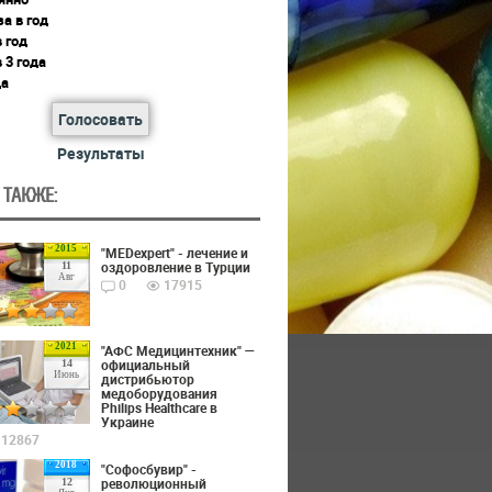
за в год
в год
в 3 года
да
Голосовать
Результаты
 ТАКЖЕ:
2015
"MEDexpert" - лечение и
оздоровление в Турции
11
Авг
0
17915
2021
"АФС Медицинтехник" —
официальный
14
Июнь
дистрибьютор
медоборудования
Philips Healthcare в
Украине
12867
2018
"Софосбувир" -
революционный
12