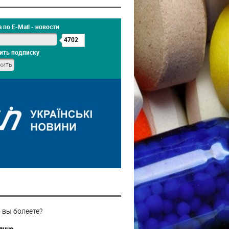
 по E-Mail - новости
4702
ить подписку
 вы болеете?
янно