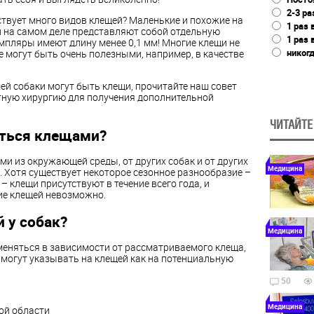
2-3 ра
ествует много видов клещей? Маленькие и похожие на
1 раз 
и на самом деле представляют собой отдельную
1 раз 
мпляры имеют длину менее 0,1 мм! Многие клещи не
никог
 могут быть очень полезными, например, в качестве
шей собаки могут быть клещи, прочитайте наш совет
стную хирургию для получения дополнительной
ЧИТАЙТЕ
иться клещами?
ми из окружающей среды, от других собак и от других
Медицина
 Хотя существует некоторое сезонное разнообразие –
 клещи присутствуют в течение всего года, и
ие клещей невозможно.
 у собак?
Медицина
еняться в зависимости от рассматриваемого клеща,
 могут указывать на клещей как на потенциальную
50
Медицина
ой области