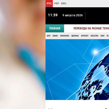
РУС
УКР
ENG
11 39
9 августа 2026
ГЛАВНАЯ
ПЕРЕВОДЫ НА РАЗНЫЕ ТЕМ
АВТО
БИЗНЕС
ЭКОНОМИКА
ЗДОРОВЬЕ
ИНТЕРНЕТ
ИСКУССТВО
КИНО
ПК,