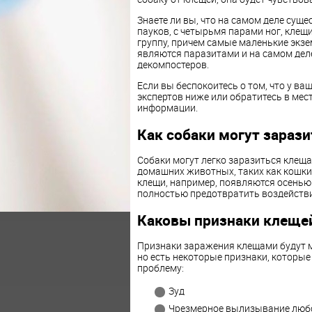
Знаете ли вы, что на самом деле сущ
пауков, с четырьмя парами ног, клещ
группу, причем самые маленькие экзе
являются паразитами и на самом деле
декомпостеров.
Если вы беспокоитесь о том, что у ва
экспертов ниже или обратитесь в ме
информации.
Как собаки могут зараз
Собаки могут легко заразиться клеща
домашних животных, таких как кошки.
клещи, например, появляются осенью –
полностью предотвратить воздейств
Каковы признаки клещей
Признаки заражения клещами будут м
но есть некоторые признаки, которые
проблему:
Зуд
Чрезмерное вылизывание люб