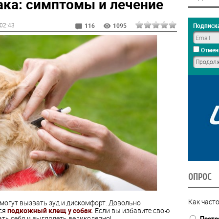
ака: симптомы и лечение
 02:43
Подписка
116
1095
Отмен
ОПРОС
Как часто
 могут вызвать зуд и дискомфорт. Довольно
ся
подкожный клещ у собак
. Если вы избавите свою
ать себя и выглядеть великолепно!
Посто