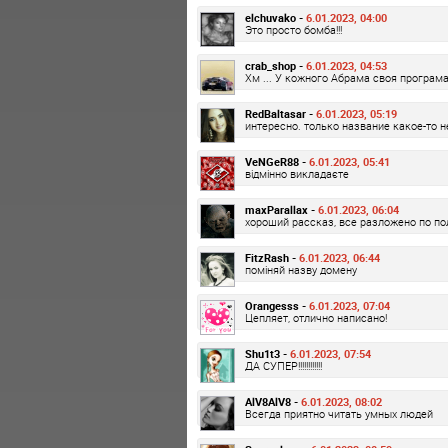
elchuvako -
6.01.2023, 04:00
Это просто бомба!!!
crab_shop -
6.01.2023, 04:53
Хм ... У кожного Абрама своя програма
RedBaltasar -
6.01.2023, 05:19
интересно. только название какое-то н
VeNGeR88 -
6.01.2023, 05:41
відмінно викладаєте
maxParallax -
6.01.2023, 06:04
хороший рассказ, все разложено по п
FitzRash -
6.01.2023, 06:44
поміняй назву домену
Orangesss -
6.01.2023, 07:04
Цепляет, отлично написано!
Shu1t3 -
6.01.2023, 07:54
ДА СУПЕР!!!!!!!!!!!!
AlV8AlV8 -
6.01.2023, 08:02
Всегда приятно читать умных людей