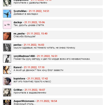
прочитала с удовольствием
ScottsMan -
21.11.2022, 14:51
Добавил в закладки
duckqx -
21.11.2022, 15:06
Так, досить цікава стаття.
ne_pasha -
21.11.2022, 15:40
Спасибо большое!
pavluu -
21.11.2022, 16:03
мысли здравые, но тяжело читать, не знаю почему.
veryMadmax1488 -
21.11.2022, 16:51
Пожал бы руку автору, и дал по морде всем его ненавистникам.
Kunvol -
21.11.2022, 17:10
А який це движок? теж хочу блог завести
koptelova -
21.11.2022, 17:42
вот это позитив) просто класс)
GriWan -
21.11.2022, 18:07
прочитала з задоволенням
AugustWeismann -
21.11.2022, 18:54
Знакомый стиль...