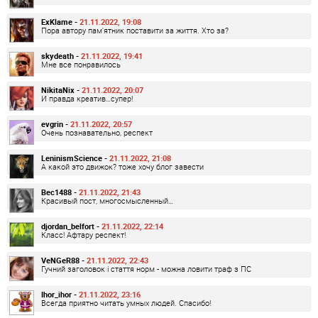
ExKlame -
21.11.2022, 19:08
Пора автору пам'ятник поставити за життя. Хто за?
skydeath -
21.11.2022, 19:41
Мне все понравилось
NikitaNix -
21.11.2022, 20:07
И правда креатив…супер!
evgrin -
21.11.2022, 20:57
Очень познавательно, респект
LeninismScience -
21.11.2022, 21:08
А какой это движок? тоже хочу блог завести
Bec1488 -
21.11.2022, 21:43
Красивый пост, многосмысленный…
djordan_belfort -
21.11.2022, 22:14
Класс! Афтару респект!
VeNGeR88 -
21.11.2022, 22:43
Гучний заголовок і стаття норм - можна ловити траф з ПС
Ihor_ihor -
21.11.2022, 23:16
Всегда приятно читать умных людей. Спасибо!