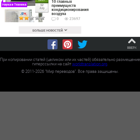
10 главных
Наука и Техника
преимуществ
12
Апр
кондиционирования
воздуха
0
23697
БОЛЬШЕ НОВОСТЕЙ
ВВЕРХ
При копировании статей (целиком или их частей) обязательно размещение
гиперссылки на сайт
worldtranslation.org
.
©
2011-2026
"Мир переводов". Все права защищены.