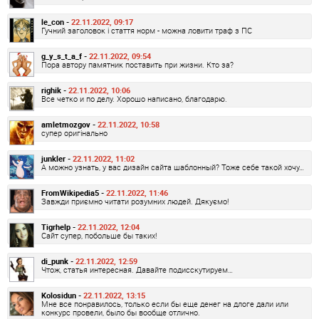
le_con -
22.11.2022, 09:17
Гучний заголовок і стаття норм - можна ловити траф з ПС
g_y_s_t_a_f -
22.11.2022, 09:54
Пора автору памятник поставить при жизни. Кто за?
righik -
22.11.2022, 10:06
Все четко и по делу. Хорошо написано, благодарю.
amletmozgov -
22.11.2022, 10:58
супер оригінально
junkler -
22.11.2022, 11:02
А можно узнать, у вас дизайн сайта шаблонный? Тоже себе такой хочу…
FromWikipedia5 -
22.11.2022, 11:46
Завжди приємно читати розумних людей. Дякуємо!
Tigrhelp -
22.11.2022, 12:04
Сайт супер, побольше бы таких!
di_punk -
22.11.2022, 12:59
Чтож, статья интересная. Давайте подисскутируем…
Kolosidun -
22.11.2022, 13:15
Мне все понравилось, только если бы еще денег на длоге дали или
конкурс провели, было бы вообще отлично.