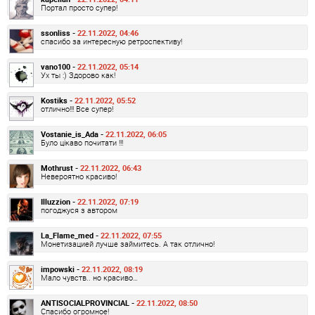
Портал просто супер!
ssonliss -
22.11.2022, 04:46
спасибо за интересную ретроспективу!
vano100 -
22.11.2022, 05:14
Ух ты :) Здорово как!
Kostiks -
22.11.2022, 05:52
отлично!!! Все супер!
Vostanie_is_Ada -
22.11.2022, 06:05
Було цікаво почитати !!!
Mothrust -
22.11.2022, 06:43
Невероятно красиво!
Illuzzion -
22.11.2022, 07:19
погоджуся з автором
La_Flame_med -
22.11.2022, 07:55
Монетизацией лучше займитесь. А так отлично!
impowski -
22.11.2022, 08:19
Мало чувств.. но красиво…
ANTISOCIALPROVINCIAL -
22.11.2022, 08:50
Спасибо огромное!