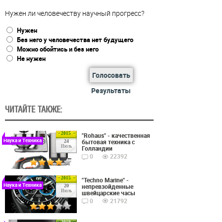
Нужен ли человечеству научный прогресс?
Нужен
Без него у человечества нет будущего
Можно обойтись и без него
Не нужен
Голосовать
Результаты
ЧИТАЙТЕ ТАКЖЕ:
2015
"Rohaus" - качественная
Наука и Техника
бытовая техника с
24
Июль
Голландии
0
22392
2015
"Techno Marine" -
Наука и Техника
непревзойденные
20
Июль
швейцарские часы
0
21792
2019