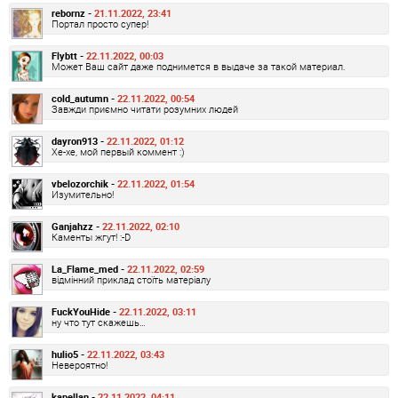
rebornz -
21.11.2022, 23:41
Портал просто супер!
Flybtt -
22.11.2022, 00:03
Может Ваш сайт даже поднимется в выдаче за такой материал.
cold_autumn -
22.11.2022, 00:54
Завжди приємно читати розумних людей
dayron913 -
22.11.2022, 01:12
Хе-хе, мой первый коммент :)
vbelozorchik -
22.11.2022, 01:54
Изумительно!
Ganjahzz -
22.11.2022, 02:10
Каменты жгут! :-D
La_Flame_med -
22.11.2022, 02:59
відмінний приклад стоїть матеріалу
FuckYouHide -
22.11.2022, 03:11
ну что тут скажешь…
hulio5 -
22.11.2022, 03:43
Невероятно!
kapellan -
22.11.2022, 04:11