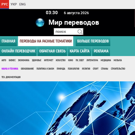
РУС
УКР
ENG
03 30
6 августа 2026
Мир переводов
ГЛАВНАЯ
ПЕРЕВОДЫ НА РАЗНЫЕ ТЕМАТИКИ
БОЛЬШЕ ПЕРЕВОДОВ
ОНЛАЙН ПЕРЕВОДЧИК
ОБРАТНАЯ СВЯЗЬ
КАРТА САЙТА
РЕКЛАМА
АВТО
БИЗНЕС
ЭКОНОМИКА
ЗДОРОВЬЕ
ИНТЕРНЕТ
ИСКУССТВО
КИНО
ПК, СОФТ
ЛИТЕРАТУРА
МЕДИЦИНА
МУЗЫКА
НАУКА И ТЕХНИКА
ОБРАЗОВАНИЕ
ПОЛИТИКА И ЗАКОН
ПРИРОДА
ПСИХОЛОГИЯ
РЕЛИГИЯ
СПОРТ
СТРАНЫ
СТРОИТЕЛЬСТВО
ТЕХ. ДОКУМЕНТАЦИЯ