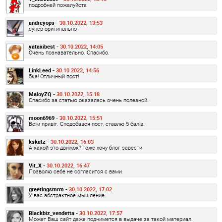
подробней пожалуйста
andreyops -
30.10.2022, 13:53
супер оригинально
yataxibest -
30.10.2022, 14:05
Очень познавательно. Спасибо.
LinkLeed -
30.10.2022, 14:56
5ка! Отличный пост!
MaloyZQ -
30.10.2022, 15:18
Спасибо за статью оказалась очень полезной.
moon6969 -
30.10.2022, 15:51
Всім привіт. Сподобався пост, ставлю 5 балів.
kskatz -
30.10.2022, 16:03
А какой это движок? тоже хочу блог завести
Vit_X -
30.10.2022, 16:47
Позволю себе не согласится с вами
greetingsmrm -
30.10.2022, 17:02
У вас абстрактное мышление
Blackbiz_vendetta -
30.10.2022, 17:57
Может Ваш сайт даже поднимется в выдаче за такой материал.