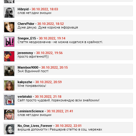
Hibryid -
30.10.2022, 18:03
слов нет,одни эмоции
ChervPidor -
30.10.2022, 18:52
Дуже дякую. Дуже корисна інформація
Snegov_E15 -
30.10.2022, 19:14
Стаття неоднозначна - не можна кидатися в крайності.
jereemmy -
30.10.2022, 19:56
просто афигенно!!!!))
Mambos9000 -
30.10.2022, 20:15
5кА! Відмінний пост!
kakyszhe -
30.10.2022, 20:59
Мне понравилось!
verbitskii -
30.10.2022, 21:18
Сайт просто чудовий, порекомендую всім знайомим!
LeninismScience -
30.10.2022, 21:41
слов нет,одни эмоции
No_One_Lives_Forever -
30.10.2022, 22:01
вирішив допомогти і Разшарив статтю в соц. мережах