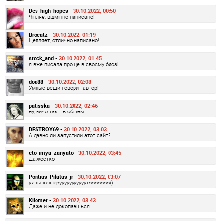
Des_high_hopes -
30.10.2022, 00:50
Чіпляє, відмінно написано!
Brocatz -
30.10.2022, 01:19
Цепляет, отлично написано!
stock_and -
30.10.2022, 01:45
я вже писала про це в своєму блозі
doa88 -
30.10.2022, 02:08
Умные вещи говорит автор!
patisska -
30.10.2022, 02:46
ну, ничо так… в общем.
DESTROY69 -
30.10.2022, 03:03
А давно ли запустили этот сайт?
eto_imya_zanyato -
30.10.2022, 03:45
Да,жостко
Pontius_Pilatus_jr -
30.10.2022, 03:07
ух ты как крууууууууууутооооооо))
Kilomet -
30.10.2022, 03:43
Даже и не докопаешься.