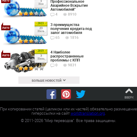
Авто
Профессиональное
1
Ноя
Аварийное Вскрытие
Автомобилей"
4
8910
2023
3 преимущества
Авто
получения кредита под
23
Июль
залог автомобиля
65
1816
2019
4 Наиболее
Авто
распространенные
3
Июнь
проблемы с КПП
0
9831
БОЛЬШЕ НОВОСТЕЙ
ВВЕРХ
При копировании статей (целиком или их частей) обязательно размещение
гиперссылки на сайт
worldtranslation.org
.
©
2011-2026
"Мир переводов". Все права защищены.