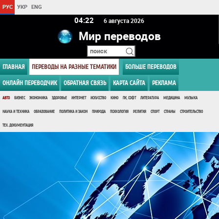
РУС
УКР
ENG
04 22
6 августа 2026
Мир переводов
ГЛАВНАЯ
ПЕРЕВОДЫ НА РАЗНЫЕ ТЕМАТИКИ
БОЛЬШЕ ПЕРЕВОДОВ
ОНЛАЙН ПЕРЕВОДЧИК
ОБРАТНАЯ СВЯЗЬ
КАРТА САЙТА
РЕКЛАМА
АВТО
БИЗНЕС
ЭКОНОМИКА
ЗДОРОВЬЕ
ИНТЕРНЕТ
ИСКУССТВО
КИНО
ПК, СОФТ
ЛИТЕРАТУРА
МЕДИЦИНА
МУЗЫКА
НАУКА И ТЕХНИКА
ОБРАЗОВАНИЕ
ПОЛИТИКА И ЗАКОН
ПРИРОДА
ПСИХОЛОГИЯ
РЕЛИГИЯ
СПОРТ
СТРАНЫ
СТРОИТЕЛЬСТВО
ТЕХ. ДОКУМЕНТАЦИЯ