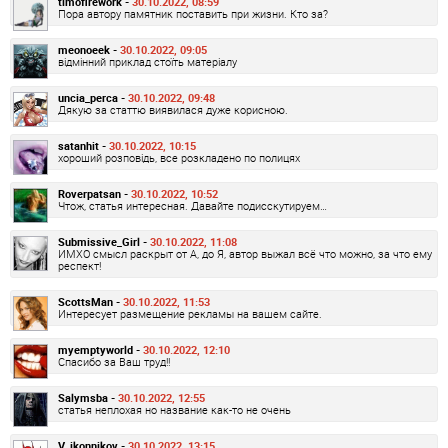
timofirework -
30.10.2022, 08:59
Пора автору памятник поставить при жизни. Кто за?
meonoeek -
30.10.2022, 09:05
відмінний приклад стоїть матеріалу
uncia_perca -
30.10.2022, 09:48
Дякую за статтю виявилася дуже корисною.
satanhit -
30.10.2022, 10:15
хороший розповідь, все розкладено по полицях
Roverpatsan -
30.10.2022, 10:52
Чтож, статья интересная. Давайте подисскутируем…
Submissive_Girl -
30.10.2022, 11:08
ИМХО смысл раскрыт от А, до Я, автор выжал всё что можно, за что ему
респект!
ScottsMan -
30.10.2022, 11:53
Интересует размещение рекламы на вашем сайте.
myemptyworld -
30.10.2022, 12:10
Спасибо за Ваш труд!!
Salymsba -
30.10.2022, 12:55
статья неплохая но название как-то не очень
V_ikonnikov -
30.10.2022, 13:15