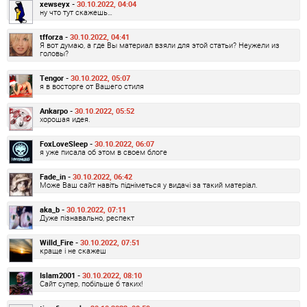
xewseyx -
30.10.2022, 04:04
ну что тут скажешь…
tfforza -
30.10.2022, 04:41
Я вот думаю, а где Вы материал взяли для этой статьи? Неужели из
головы?
Tengor -
30.10.2022, 05:07
я в восторге от Вашего стиля
Ankarpo -
30.10.2022, 05:52
хорошая идея.
FoxLoveSleep -
30.10.2022, 06:07
я уже писала об этом в своем блоге
Fade_in -
30.10.2022, 06:42
Може Ваш сайт навіть підніметься у видачі за такий матеріал.
aka_b -
30.10.2022, 07:11
Дуже пізнавально, респект
Willd_Fire -
30.10.2022, 07:51
краще і не скажеш
Islam2001 -
30.10.2022, 08:10
Сайт супер, побільше б таких!