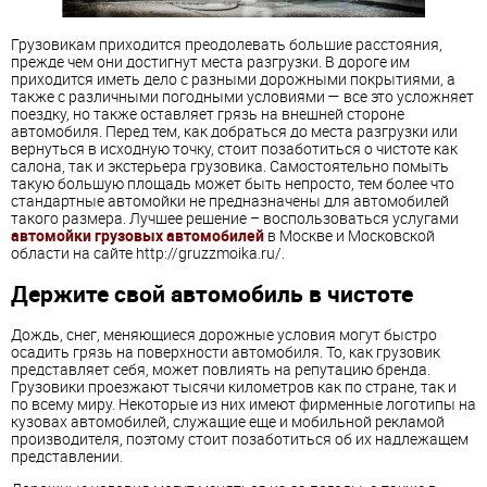
Грузовикам приходится преодолевать большие расстояния,
прежде чем они достигнут места разгрузки. В дороге им
приходится иметь дело с разными дорожными покрытиями, а
также с различными погодными условиями — все это усложняет
поездку, но также оставляет грязь на внешней стороне
автомобиля. Перед тем, как добраться до места разгрузки или
вернуться в исходную точку, стоит позаботиться о чистоте как
салона, так и экстерьера грузовика. Самостоятельно помыть
такую ​​большую площадь может быть непросто, тем более что
стандартные автомойки не предназначены для автомобилей
такого размера. Лучшее решение – воспользоваться услугами
автомойки грузовых автомобилей
в Москве и Московской
области на сайте http://gruzzmoika.ru/.
Держите свой автомобиль в чистоте
Дождь, снег, меняющиеся дорожные условия могут быстро
осадить грязь на поверхности автомобиля. То, как грузовик
представляет себя, может повлиять на репутацию бренда.
Грузовики проезжают тысячи километров как по стране, так и
по всему миру. Некоторые из них имеют фирменные логотипы на
кузовах автомобилей, служащие еще и мобильной рекламой
производителя, поэтому стоит позаботиться об их надлежащем
представлении.