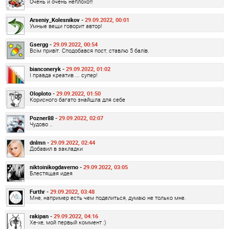
Очень и очень неплохо!!!
Arseniy_Kolesnikov -
29.09.2022, 00:01
Умные вещи говорит автор!
Gsergg -
29.09.2022, 00:54
Всім привіт. Сподобався пост, ставлю 5 балів.
bianconeryk -
29.09.2022, 01:02
І правда креатив ... супер!
Oloploto -
29.09.2022, 01:50
Корисного багато знайшла для себе
Pozner88 -
29.09.2022, 02:07
Чудово ..
dnlmn -
29.09.2022, 02:44
Добавил в закладки
niktoinikogdaverno -
29.09.2022, 03:05
Блестящая идея
Furthr -
29.09.2022, 03:48
Мне, например есть чем поделиться, думаю не только мне.
rakipan -
29.09.2022, 04:16
Хе-хе, мой первый коммент :)