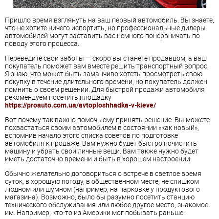
Пришло время взглянуть на ваш первый автомобиль. Вы знаете,
что не хотите ничего испортить, но профессиональные дилеры
автомобилей могут заставить вас немного понервничать по
поводу этого процесса.
Переведите свои заботы — скоро вы станете продавцом, а ваш
покупатель поможет вам вместе решить транспортный вопрос.
Я знаю, что может быть заманчиво хотеть просмотреть свою
покупку в течение длительного времени, но покупатель должен
помнить о своем решении. Для быстрой продажи автомобиля
рекомендуем посетить площадку
https://proauto.com.ua/avtoploshhadka-v-kieve/
Вот почему так важно помочь ему принять решение. Вы можете
похвастаться своим автомобилем в состоянии «как новый»,
вспомнив начало этого списка советов по подготовке
автомобиля к продаже. Вам нужно будет быстро почистить
машину и убрать свои личные вещи. Вам также нужно будет
иметь достаточно времени и быть в хорошем настроении
Обычно желательно договориться о встрече в светлое время
суток, в хорошую погоду, в общественном месте, не слишком
людном или шумном (например, на парковке у продуктового
магазина). Возможно, было бы разумно посетить станцию
технического обслуживания или любое другое место, знакомое
им. Например, кто-то из Америки мог побывать раньше.