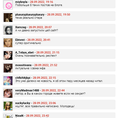
miyknyla -
28.09.2022, 19:16
Побольше б таких постов на блоге.
pluxurypluxurypluxury -
28.09.2022, 19:50
тема реально стара
Xamzag -
28.09.2022, 20:07
А чи давно запустили цей сайт?
Ebtvmt -
28.09.2022, 20:41
супер оригинально
A_Tebya_ebet -
28.09.2022, 21:15
Очень познавательно, респект
mossitivans -
28.09.2022, 21:52
Актуальна і свіжа інфа
chfkifdtjkpi -
28.09.2022, 22:15
Это уже далеко не новость, я об этом пару месяцев назад читал.
veryMadmax1488 -
28.09.2022, 22:44
Автор, а Вы в каком городе живете если не секрет?
suckylucky -
28.09.2022, 23:06
ніштяг, все правильно написано. Молодець!
NixaN -
28.09.2022, 23:42