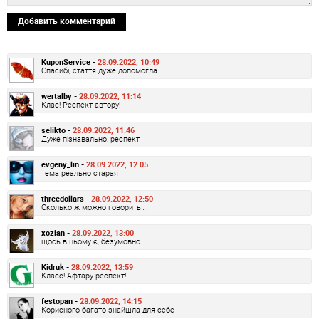
Добавить комментарий
KuponService -
28.09.2022, 10:49
Спасибі, стаття дуже допомогла.
wertalby -
28.09.2022, 11:14
Клас! Респект автору!
selikto -
28.09.2022, 11:46
Дуже пізнавально, респект
evgeny_lin -
28.09.2022, 12:05
тема реально старая
threedollars -
28.09.2022, 12:50
Сколько ж можно говорить…
xozian -
28.09.2022, 13:00
щось в цьому є, безумовно
Kidruk -
28.09.2022, 13:59
Класс! Афтару респект!
festopan -
28.09.2022, 14:15
Корисного багато знайшла для себе