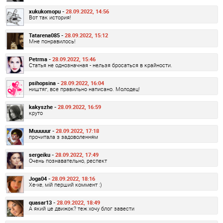
xukukomopu -
28.09.2022, 14:56
Вот так история!
Tatarena085 -
28.09.2022, 15:12
Мне понравилось!
Petrma -
28.09.2022, 15:46
Статья не однозначная - нельзя бросаться в крайности.
psihopsina -
28.09.2022, 16:04
ништяг, все правильно написано. Молодец!
kakyszhe -
28.09.2022, 16:59
круто
Muuuuur -
28.09.2022, 17:18
прочитала з задоволенням
sergeiku -
28.09.2022, 17:49
Очень познавательно, респект
Joga04 -
28.09.2022, 18:16
Хе-хе, мій перший коммент :)
quasar13 -
28.09.2022, 18:49
А який це движок? теж хочу блог завести