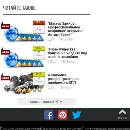
ЧИТАЙТЕ ТАКЖЕ:
2023
"Мастер Замков:
Авто
Профессиональное
1
Ноя
Аварийное Вскрытие
Автомобилей"
4
8919
2023
3 преимущества
Авто
получения кредита под
23
Июль
залог автомобиля
65
1822
2019
4 Наиболее
Авто
распространенные
3
Июнь
проблемы с КПП
0
9839
БОЛЬШЕ НОВОСТЕЙ
ВВЕРХ
При копировании статей (целиком или их частей) обязательно размещение