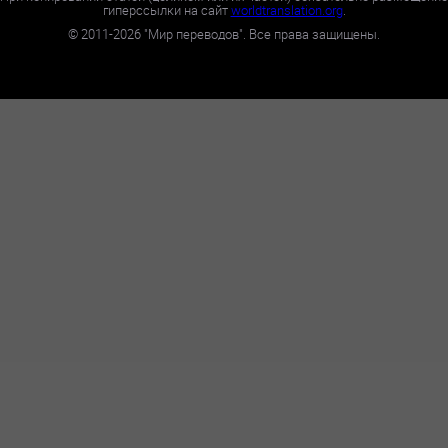
гиперссылки на сайт
worldtranslation.org
.
©
2011-2026
"Мир переводов". Все права защищены.