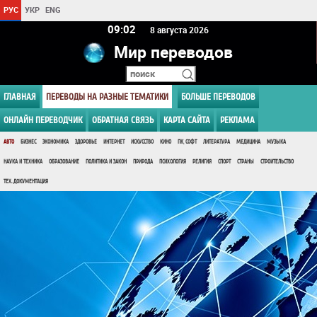
РУС
УКР
ENG
09 02
8 августа 2026
Мир переводов
ГЛАВНАЯ
ПЕРЕВОДЫ НА РАЗНЫЕ ТЕМАТИКИ
БОЛЬШЕ ПЕРЕВОДОВ
ОНЛАЙН ПЕРЕВОДЧИК
ОБРАТНАЯ СВЯЗЬ
КАРТА САЙТА
РЕКЛАМА
АВТО
БИЗНЕС
ЭКОНОМИКА
ЗДОРОВЬЕ
ИНТЕРНЕТ
ИСКУССТВО
КИНО
ПК, СОФТ
ЛИТЕРАТУРА
МЕДИЦИНА
МУЗЫКА
НАУКА И ТЕХНИКА
ОБРАЗОВАНИЕ
ПОЛИТИКА И ЗАКОН
ПРИРОДА
ПСИХОЛОГИЯ
РЕЛИГИЯ
СПОРТ
СТРАНЫ
СТРОИТЕЛЬСТВО
ТЕХ. ДОКУМЕНТАЦИЯ