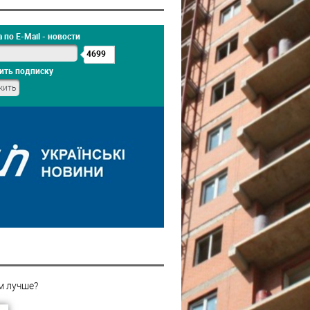
 по E-Mail - новости
4699
ить подписку
м лучше?