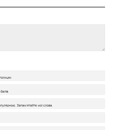
полицях
балів.
пулярною. Запам'ятайте мої слова.