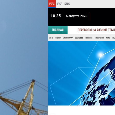
РУС
УКР
ENG
10 26
6 августа 2026
ГЛАВНАЯ
ПЕРЕВОДЫ НА РАЗНЫЕ ТЕМ
АВТО
БИЗНЕС
ЭКОНОМИКА
ЗДОРОВЬЕ
ИНТЕРНЕТ
ИСКУССТВО
КИНО
ПК,