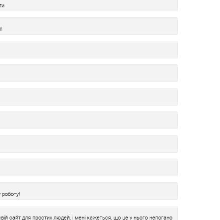
ти
!
 роботу!
ій сайт для простих людей, і мені кажеться, що це у нього непогано