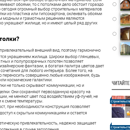
еивают обоями, то с потолками дело обстоит гораздо
но сегодня огромный выбор строительных материалов
ки из пластика или гипсокартона, оклеивать обоями
ым модным и грамотным решением являются
ько украшают жилище, но и имеют целый ряд других
толки?
привлекательный внешний вид, поэтому гармонично
ятся украшением жилища. Широки выбор глянцевых,
тных и полупрозрачных полотен позволяет
зайнерские фантазии, а богатая палитра цветов дает
сочетания для любого интерьера. Более того, на
о переносить совершенно любые изображения, будь
или космические галактики.
ЧИТАЙТЕ
ки не только скрывают коммуникации, но и
делки. Они сохраняют первозданную красоту на
ии, не меняют цвет под воздействием уф-лучей, не
 к смене температуры.
Строительст
ст, при необходимости конструкция позволяет
 доступ к скрытым коммуникациям и остается
етическую привлекательность, надежно защищает
Строительст
ротекания в случае затопления.