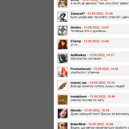
А який це движок? теж хочу блог завес
Zanoza47 -
13.09.2022, 12:44
було цікаво вас почитати, спасибі і удачі
dva4yu -
13.09.2022, 13:07
Читаешь это и думаешь...
STartqi -
13.09.2022, 13:46
ух ти...
AirMonkey -
13.09.2022, 14:17
Абсолютно согласен
Prostoshizoid -
13.09.2022, 14:45
улыбнуло с утречка
marsel_tax -
13.09.2022, 15:16
Всегда приятно читать умных людей
trendylover -
13.09.2022, 15:44
новина послав по інету.
liberaln -
13.09.2022, 16:18
Дуже хороший пост! Дякую за виконану
BoberMod -
13.09.2022, 16:50
Видно, що автор намагається зробити св