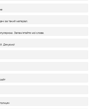
же
ачі за такий матеріал.
пулярною. Запам'ятайте мої слова.
й. Дякуємо!
 сайт
полицях