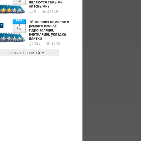
Авг
являются самыми
опасными?
0
27459
2026
10 типових помилок у
во
ремонті ванної:
4
Янв
гідроізоляція,
вентиляція, укладка
плитки
128
1745
БОЛЬШЕ НОВОСТЕЙ