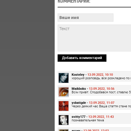
КОММЕНТАРИИ:
Добавить комментарий
Kosteley -
13.09.2022, 10:10
хороший розповідь, все розкладено по 
Maikboks -
13.09.2022, 10:56
Всім привіт. Сподобався пост, ставлю 5 
yobatigde -
13.09.2022, 11:07
Через деякий час Ваша стаття стане по
svitty177 -
13.09.2022, 11:43
познавательная тема
arcwy -
13.09.2022, 12:02