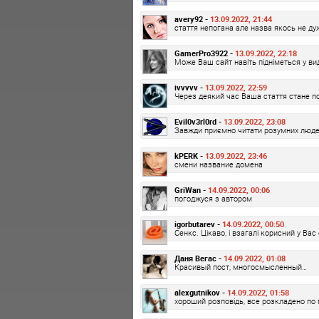
avery92 -
13.09.2022, 21:44
стаття непогана але назва якось не ду
GamerPro3922 -
13.09.2022, 22:18
Може Ваш сайт навіть підніметься у вид
ivvvvv -
13.09.2022, 22:59
Через деякий час Ваша стаття стане по
Evil0v3rl0rd -
13.09.2022, 23:08
Завжди приємно читати розумних люде
kPERK -
13.09.2022, 23:46
смени название домена
GriWan -
14.09.2022, 00:06
погоджуся з автором
igorbutarev -
14.09.2022, 00:50
Сенкс. Цікаво, і взагалі корисний у Вас
Даня Вегас -
14.09.2022, 01:08
Красивый пост, многосмысленный…
alexgutnikov -
14.09.2022, 01:58
хороший розповідь, все розкладено по 