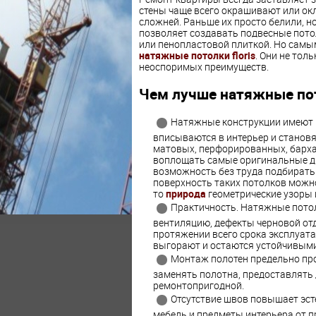
стены чаще всего окрашивают или окл
сложней. Раньше их просто белили, 
позволяет создавать подвесные потол
или пенопластовой плиткой. Но сам
натяжные потолки floris
. Они не тол
неоспоримых преимуществ.
Чем лучше натяжные по
Натяжные конструкции имеют 
вписываются в интерьер и станов
матовых, перфорированных, барха
воплощать самые оригинальные ди
возможность без труда подбирать 
поверхность таких потолков можн
то
природа
геометрические узоры 
Практичность. Натяжные потол
вентиляцию, дефекты черновой от
протяжении всего срока эксплуатац
выгорают и остаются устойчивыми
Монтаж полотен предельно про
заменять полотна, предоставлять
ремонтопригодной.
Отсутствие швов повышает эст
мебель и предметы интерьера от п