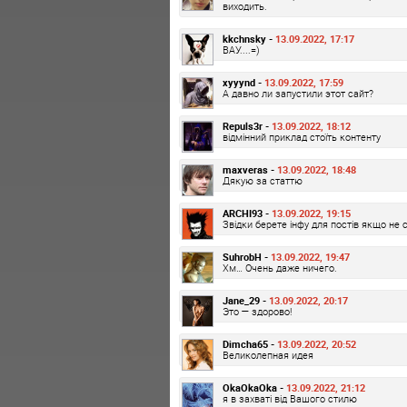
виходить.
kkchnsky -
13.09.2022, 17:17
ВАУ....=)
xyyynd -
13.09.2022, 17:59
А давно ли запустили этот сайт?
Repuls3r -
13.09.2022, 18:12
відмінний приклад стоїть контенту
maxveras -
13.09.2022, 18:48
Дякую за статтю
ARCHI93 -
13.09.2022, 19:15
Звідки берете інфу для постів якщо не 
SuhrobH -
13.09.2022, 19:47
Хм… Очень даже ничего.
Jane_29 -
13.09.2022, 20:17
Это — здорово!
Dimcha65 -
13.09.2022, 20:52
Великолепная идея
OkaOkaOka -
13.09.2022, 21:12
я в захваті від Вашого стилю