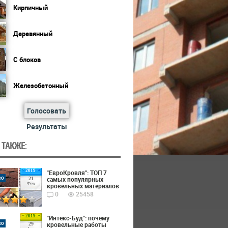
Кирпичный
Деревянный
С блоков
Железобетонный
Голосовать
Результаты
 ТАКЖЕ:
2019
"ЕвроКровля": ТОП 7
во
самых популярных
21
Фев
кровельных материалов
0
25458
2019
"Интекс-Буд": почему
во
кровельные работы
29