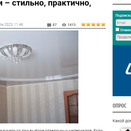
 – стильно, практично,
Подписка
ль 2023
, 11:46
87
1415
Отмен
ОПРОС
Какой до
задуматься при выборе отделочных материалов. Если