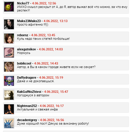
Nicko77 -
4.06.2022, 12:56
ИМХО смысл раскрыт от А, до Я, автор выжал всё что можно, за что ему
респект!
Maks23Maks23 -
4.06.2022, 13:13
просто афигенно !!!!))
rebornz -
4.06.2022, 13:45
Куль надо таких статей по-больше!
alexgutnikov -
4.06.2022, 14:03
Нормусь
bobikcool -
4.06.2022, 14:43
Автор, а Вы в каком городе живете если не секрет?
Daffydrugsre -
4.06.2022, 15:19
Даже и не докопаешься.
KakGufNoZhivoi -
4.06.2022, 15:47
погоджуся з автором
Nightman252 -
4.06.2022, 16:17
Актуальная и свежая инфа
decadentgrey -
4.06.2022, 16:56
Дуже хороший пост! Дякую за виконану роботу!