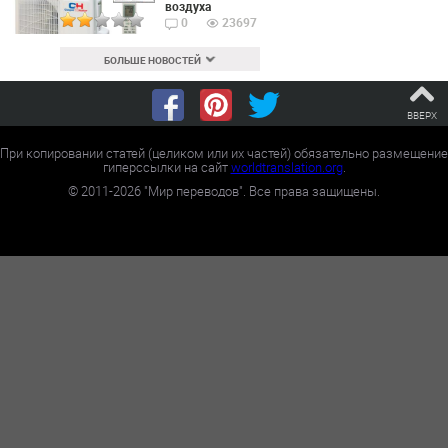
воздуха
0
23697
БОЛЬШЕ НОВОСТЕЙ
ВВЕРХ
При копировании статей (целиком или их частей) обязательно размещение
гиперссылки на сайт
worldtranslation.org
.
©
2011-2026
"Мир переводов". Все права защищены.