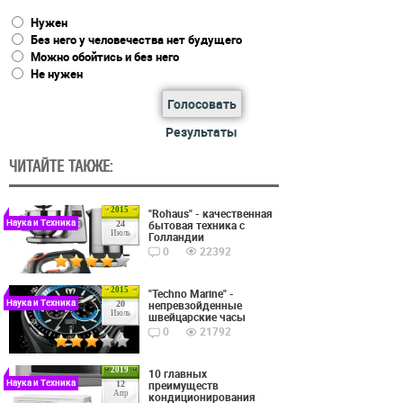
Нужен
Без него у человечества нет будущего
Можно обойтись и без него
Не нужен
Голосовать
Результаты
ЧИТАЙТЕ ТАКЖЕ:
2015
"Rohaus" - качественная
Наука и Техника
бытовая техника с
24
Июль
Голландии
0
22392
2015
"Techno Marine" -
Наука и Техника
непревзойденные
20
Июль
швейцарские часы
0
21792
2019
10 главных
Наука и Техника
преимуществ
12
Апр
кондиционирования