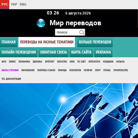
РУС
УКР
ENG
03:26
6 августа 2026
Мир переводов
ГЛАВНАЯ
ПЕРЕВОДЫ НА РАЗНЫЕ ТЕМАТИКИ
БОЛЬШЕ ПЕРЕВОДОВ
ОНЛАЙН ПЕРЕВОДЧИК
ОБРАТНАЯ СВЯЗЬ
КАРТА САЙТА
РЕКЛАМА
АВТО
БИЗНЕС
ЭКОНОМИКА
ЗДОРОВЬЕ
ИНТЕРНЕТ
ИСКУССТВО
КИНО
ПК, СОФТ
ЛИТЕРАТУРА
МЕДИЦИНА
МУЗЫКА
НАУКА И ТЕХНИКА
ОБРАЗОВАНИЕ
ПОЛИТИКА И ЗАКОН
ПРИРОДА
ПСИХОЛОГИЯ
РЕЛИГИЯ
СПОРТ
СТРАНЫ
СТРОИТЕЛЬСТВО
ТЕХ. ДОКУМЕНТАЦИЯ