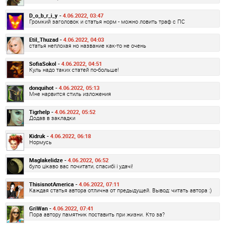
D_o_b_r_i_y -
4.06.2022, 03:47
Громкий заголовок и статья норм - можно ловить траф с ПС
Etil_Thuzad -
4.06.2022, 04:03
статья неплохая но название как-то не очень
SofiaSokol -
4.06.2022, 04:51
Куль надо таких статей по-больше!
donquihot -
4.06.2022, 05:13
Мне нарвится стиль изложения
Tigrhelp -
4.06.2022, 05:52
Додав в закладки
Kidruk -
4.06.2022, 06:18
Нормусь
Maglakelidze -
4.06.2022, 06:52
було цікаво вас почитати, спасибі і удачі!
ThisisnotAmerica -
4.06.2022, 07:11
Каждая статья автора отлична от предыдущей. Вывод: читать автора :)
GriWan -
4.06.2022, 07:41
Пора автору памятник поставить при жизни. Кто за?