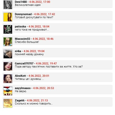
Deni1488 -
4.06.2022, 17:00
Великолепная идея
Donnynomad -
4.06.2022, 17:42
Готовий дискутувати по темі?
patisska -
4.06.2022, 18:04
чего тока не придумают...
Maxxxim03 -
4.06.2022, 18:46
Спасибо большое!
ei4ia -
4.06.2022, 19:04
поміняй назву домену
Gamza070707 -
4.06.2022, 19:47
Пора автору пам'ятник поставити за життя. Хто за?
AlexKott -
4.06.2022, 20:01
Читаєш це і думаєш ...
aayylmaaoo -
4.06.2022, 20:53
Не верю.
Zaga66 -
4.06.2022, 21:13
Сколько ж можно говорить…