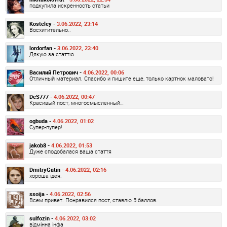
подкупила искренность статьи
Kosteley -
3.06.2022, 23:14
Восхитительно..
lordorfan -
3.06.2022, 23:40
Дякую за статтю
Василий Петрович -
4.06.2022, 00:06
Отличный материал. Спасибо и пишите еще, только картнок маловато!
DeS777 -
4.06.2022, 00:47
Красивый пост, многосмысленный…
ogbuda -
4.06.2022, 01:02
Супер-пупер!
jakob8 -
4.06.2022, 01:53
Дуже сподобалася ваша стаття
DmitryGatin -
4.06.2022, 02:16
хороша ідея.
ssoija -
4.06.2022, 02:56
Всем привет. Понравился пост, ставлю 5 баллов.
sulfozin -
4.06.2022, 03:02
відмінна інфа