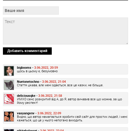
Добавить комментарий
bigbooms -
3.06.2022, 20:59
щось в цьому є, безумовно
Nuetonetochno -
3.06.2022, 21:04
Стаття цікава, але мені здається, все це казки, не більше.
deliciousqke -
3.06.2022, 21:58
ИМХО сенс розкритий від А, до Я, автор вичавив все що можна, за що
йому респект!
vasyangvnv -
3.06.2022, 22:09
Видно, що автор намагається зробити свій сайт для простих людей, і мені
кажеться, що це у нього непогано виходить.
nikitakolovrat -
3.06.2022, 22:54