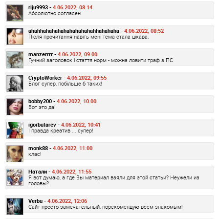
riju9993 -
4.06.2022, 08:14
Абсолютно согласен
ahahhahahahahahahahahahhahahaha -
4.06.2022, 08:52
Після прочитання навіть мені тема стала цікава.
manzerrrr -
4.06.2022, 09:00
Гучний заголовок і стаття норм - можна ловити траф з ПС
CryptoWorker -
4.06.2022, 09:55
Блог супер, побільше б таких!
bobby200 -
4.06.2022, 10:00
Вот это да!
igorbutarev -
4.06.2022, 10:41
І правда креатив ... супер!
monk88 -
4.06.2022, 11:00
клас!
Натали -
4.06.2022, 11:55
Я вот думаю, а где Вы материал взяли для этой статьи? Неужели из
головы?
Verbu -
4.06.2022, 12:06
Сайт просто замечательный, порекомендую всем знакомым!