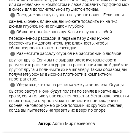
или самодельным компостом и даже добавить торфяной мох
в смесь для дополнительной пушистой почвы.
Посадите рассаду огурцов на уровне почвы. Если ваши
саженцы очень длинные, вы можете посадить их на 1-2
дюйма глубже, но не слишком глубоко.
Обильно полейте рассаду. Как и в случае с любой
пересаженной рассадой, в первые пару дней нужно
обеспечить им дополнительную влажность, чтобы
сбалансировать шок от пересадки.
Разместите рассаду огурцов на расстоянии 6 дюймов
друг от друга. Если вы не выращиваете кустовые сорта,
разместите растения огурцов на расстоянии около 6 дюймов
друг от друга и поднимите их на шпалеру. Таким образом, вы
получаете урожай высокой плотности в компактном
пространстве.
Убедитесь, что ваша решетка уже установлена. Огурцы
быстро растут, и они будут ползти по земле в кратчайшие
сроки, если только у вас еще нет решетки. Установка решетки
после посадки огурцов может привести к повреждению
корней, не говоря уже о риске поломки их хрупких стеблей,
когда вы пытаетесь направить их вверх по опоре.
Автор:
Admin
Мир переводов