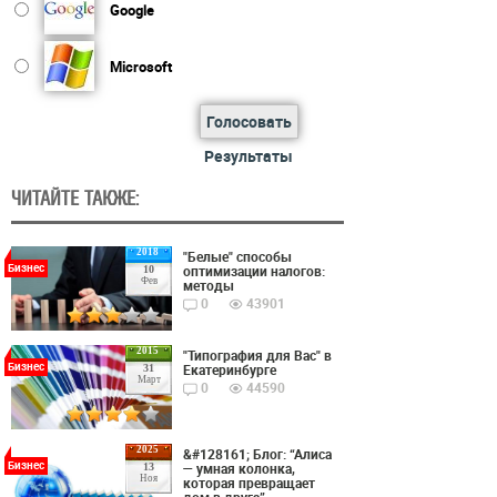
Google
Microsoft
Голосовать
Результаты
ЧИТАЙТЕ ТАКЖЕ:
2018
"Белые" способы
Бизнес
оптимизации налогов:
10
Фев
методы
0
43901
2015
"Типография для Вас" в
Бизнес
Екатеринбурге
31
Март
0
44590
2025
&#128161; Блог: “Алиса
Бизнес
— умная колонка,
13
Ноя
которая превращает
дом в друга”