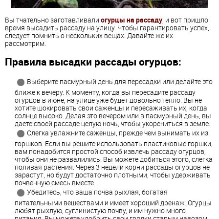
Вы тчательно заготавливали
огурцы на рассаду
, и вот пришло
время высадить рассаду на улицу. Чтобы гарантировать успех,
следует помнить о нескольких вещах. Давайте же их
рассмотрим.
Правила высадки рассады огурцов:
Выберите пасмурный день для пересадки или делайте это
ближе к вечеру. К моменту, когда вы пересадите рассаду
огурцов в июне, на улице уже будет довольно тепло. Вы не
хотите шокировать свои саженцы и пересаживать их, когда
солнце высоко. Делая это вечером или в пасмурный день, вы
даете своей рассаде целую ночь, чтобы укорениться в земле.
Слегка увлажните саженцы, прежде чем вынимать их из
горшков. Если вы решите использовать пластиковые горшки,
вам понадобится простой способ извлечь рассаду огурцов,
чтобы они не развалились. Вы можете добиться этого, слегка
поливая растения. Через 3 недели корни рассады огурцов не
зарастут, но будут достаточно плотными, чтобы удерживать
почвенную смесь вместе.
Убедитесь, что ваша почва рыхлая, богатая
питательными веществами и имеет хороший дренаж. Огурцы
любят рыхлую, суглинистую почву, и им нужно много
питания. Вы можете удобрить свои грядки старым навозом