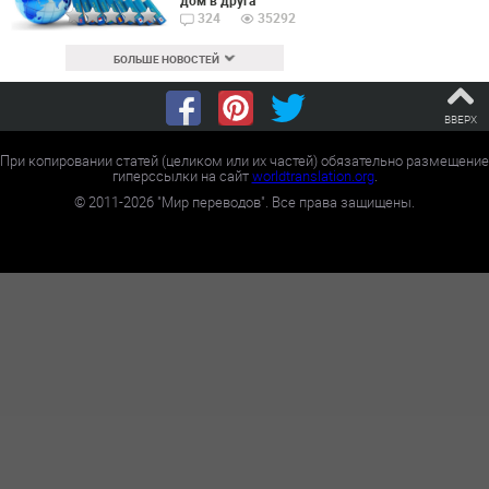
324
35292
БОЛЬШЕ НОВОСТЕЙ
ВВЕРХ
При копировании статей (целиком или их частей) обязательно размещение
гиперссылки на сайт
worldtranslation.org
.
©
2011-2026
"Мир переводов". Все права защищены.