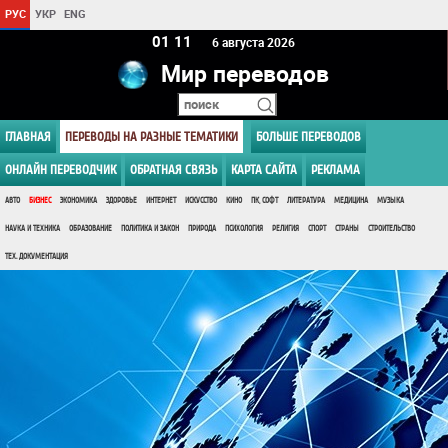
РУС
УКР
ENG
01:11
6 августа 2026
Мир переводов
ГЛАВНАЯ
ПЕРЕВОДЫ НА РАЗНЫЕ ТЕМАТИКИ
БОЛЬШЕ ПЕРЕВОДОВ
ОНЛАЙН ПЕРЕВОДЧИК
ОБРАТНАЯ СВЯЗЬ
КАРТА САЙТА
РЕКЛАМА
АВТО
БИЗНЕС
ЭКОНОМИКА
ЗДОРОВЬЕ
ИНТЕРНЕТ
ИСКУССТВО
КИНО
ПК, СОФТ
ЛИТЕРАТУРА
МЕДИЦИНА
МУЗЫКА
НАУКА И ТЕХНИКА
ОБРАЗОВАНИЕ
ПОЛИТИКА И ЗАКОН
ПРИРОДА
ПСИХОЛОГИЯ
РЕЛИГИЯ
СПОРТ
СТРАНЫ
СТРОИТЕЛЬСТВО
ТЕХ. ДОКУМЕНТАЦИЯ