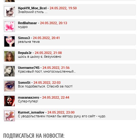
I6poH9I_Moe_BceI -
24.05.2022, 19:50
Знайомий стиль ...
RedBaltasar -
24.05.2022, 20:13
мудро
Simss3 -
24.05.2022, 20:41
реальна тема
Repuls3r -
24.05.2022, 21:08
щось в цьому є, безумовно
Username745 -
24.05.2022, 21:56
Красивый пост, многосмысленный…
SomnSt -
24.05.2022, 22:03
Все подобається. Спасибі за пост!
maxanaxzero -
24.05.2022, 22:44
Супер-пупер!
Kurmet_ismailov -
24.05.2022, 23:00
С уводольствием пожал бы автору руку, его сайт - чудо.
ПОДПИСАТЬСЯ НА НОВОСТИ: