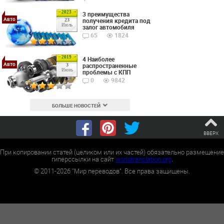
2023
3 преимущества
Авто
получения кредита под
23
Июль
залог автомобиля
65
1824
2019
4 Наиболее
Авто
распространенные
3
Июнь
проблемы с КПП
0
9842
БОЛЬШЕ НОВОСТЕЙ
ВВЕРХ
При копировании статей (целиком или их частей) обязательно размещение
гиперссылки на сайт
worldtranslation.org
.
©
2011-2026
"Мир переводов". Все права защищены.