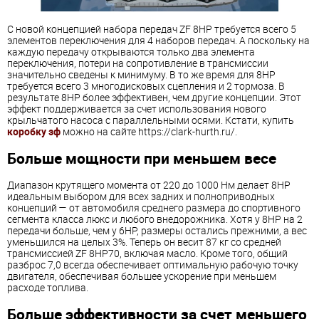
С новой концепцией набора передач ZF 8HP требуется всего 5
элементов переключения для 4 наборов передач. А поскольку на
каждую передачу открываются только два элемента
переключения, потери на сопротивление в трансмиссии
значительно сведены к минимуму. В то же время для 8HP
требуется всего 3 многодисковых сцепления и 2 тормоза. В
результате 8HP более эффективен, чем другие концепции. Этот
эффект поддерживается за счет использования нового
крыльчатого насоса с параллельными осями. Кстати, купить
коробку зф
можно на сайте https://clark-hurth.ru/.
Больше мощности при меньшем весе
Диапазон крутящего момента от 220 до 1000 Нм делает 8HP
идеальным выбором для всех задних и полноприводных
концепций — от автомобиля среднего размера до спортивного
сегмента класса люкс и любого внедорожника. Хотя у 8HP на 2
передачи больше, чем у 6HP, размеры остались прежними, а вес
уменьшился на целых 3%. Теперь он весит 87 кг со средней
трансмиссией ZF 8HP70, включая масло. Кроме того, общий
разброс 7,0 всегда обеспечивает оптимальную рабочую точку
двигателя, обеспечивая большее ускорение при меньшем
расходе топлива.
Больше эффективности за счет меньшего