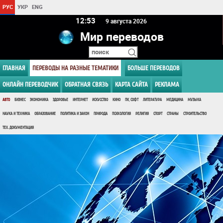
РУС
УКР
ENG
12 53
9 августа 2026
Мир переводов
ГЛАВНАЯ
ПЕРЕВОДЫ НА РАЗНЫЕ ТЕМАТИКИ
БОЛЬШЕ ПЕРЕВОДОВ
ОНЛАЙН ПЕРЕВОДЧИК
ОБРАТНАЯ СВЯЗЬ
КАРТА САЙТА
РЕКЛАМА
АВТО
БИЗНЕС
ЭКОНОМИКА
ЗДОРОВЬЕ
ИНТЕРНЕТ
ИСКУССТВО
КИНО
ПК, СОФТ
ЛИТЕРАТУРА
МЕДИЦИНА
МУЗЫКА
НАУКА И ТЕХНИКА
ОБРАЗОВАНИЕ
ПОЛИТИКА И ЗАКОН
ПРИРОДА
ПСИХОЛОГИЯ
РЕЛИГИЯ
СПОРТ
СТРАНЫ
СТРОИТЕЛЬСТВО
ТЕХ. ДОКУМЕНТАЦИЯ