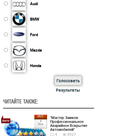
Audi
BMW
Ford
Mazda
Honda
Голосовать
Результаты
ЧИТАЙТЕ ТАКЖЕ:
2023
"Мастер Замков:
Авто
Профессиональное
1
Ноя
Аварийное Вскрытие
Автомобилей"
4
8927