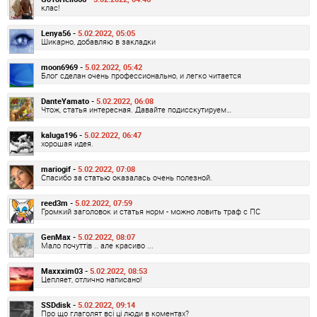
клас!
Lenya56 -
5.02.2022, 05:05
Шикарно, добавляю в закладки
moon6969 -
5.02.2022, 05:42
Блог сделан очень профессионально, и легко читается
DanteYamato -
5.02.2022, 06:08
Чтож, статья интересная. Давайте подисскутируем…
kaluga196 -
5.02.2022, 06:47
хорошая идея.
mariogif -
5.02.2022, 07:08
Спасибо за статью оказалась очень полезной.
reed3m -
5.02.2022, 07:59
Громкий заголовок и статья норм - можно ловить траф с ПС
GenMax -
5.02.2022, 08:07
Мало почуттів .. але красиво ...
Maxxxim03 -
5.02.2022, 08:53
Цепляет, отлично написано!
SSDdisk -
5.02.2022, 09:14
Про що глаголят всі ці люди в коментах?