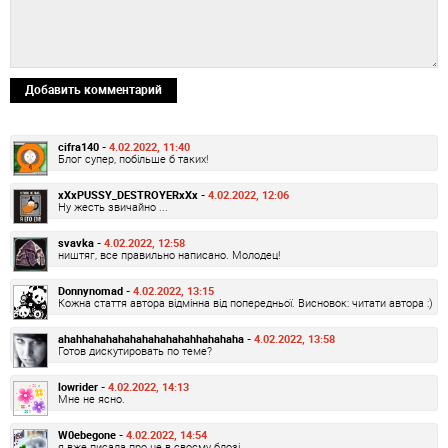
Добавить комментарий
cifra140 -
4.02.2022, 11:40
Блог супер, побільше б таких!
xXxPUSSY_DESTROYERxXx -
4.02.2022, 12:06
Ну жесть звичайно ...
svavka -
4.02.2022, 12:58
ништяг, все правильно написано. Молодец!
Donnynomad -
4.02.2022, 13:15
Кожна стаття автора відмінна від попередньої. Висновок: читати автора :)
ahahhahahahahahahahahahhahahaha -
4.02.2022, 13:58
Готов дискутировать по теме?
lowrider -
4.02.2022, 14:13
Мне не ясно.
W0ebegone -
4.02.2022, 14:54
я вже писала про це в своєму блозі