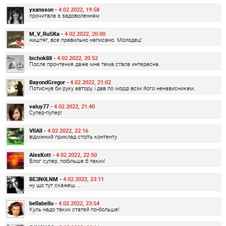
yxansson -
4.02.2022, 19:58
прочитала з задоволенням
M_V_RuSKa -
4.02.2022, 20:00
ништяг, все правильно написано. Молодец!
bichok88 -
4.02.2022, 20:52
После прочтения даже мне тема стала интересна.
BayondGregor -
4.02.2022, 21:02
Потиснув би руку автору, і дав по морді всім його ненависникам.
valuy77 -
4.02.2022, 21:40
Супер-пупер!
VllAll -
4.02.2022, 22:16
відмінний приклад стоїть контенту
AlexKott -
4.02.2022, 22:50
Блог супер, побільше б таких!
BE3N0LNM -
4.02.2022, 23:11
ну що тут скажеш ...
bellabellu -
4.02.2022, 23:54
Куль надо таких статей по-больше!