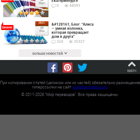
Екатеринбурге
Март
0
44591
2025
&#128161; Блог: “Алиса
Бизнес
— умная колонка,
13
Ноя
которая превращает
дом в друга”
324
35327
БОЛЬШЕ НОВОСТЕЙ
ВВЕРХ
При копировании статей (целиком или их частей) обязательно размещение
гиперссылки на сайт
worldtranslation.org
.
©
2011-2026
"Мир переводов". Все права защищены.