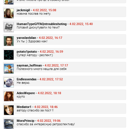
jackmigil -
4.02.2022, 15:08
новина послав по інету.
HumanTypeGFFAQntroubleshoting -
4.02.2022, 15:40
Готовий дискутувати по темі?
yaroslavbilan -
4.02.2022, 16:17
Ух ты :) Здорово как!
potato1potato -
4.02.2022, 16:59
Супер! Автору - респект:)
sayman_hoffman -
4.02.2022, 17:17
Полезного много нашла для себя
Endlessendas -
4.02.2022, 17:52
Не верю.
AdesWepore -
4.02.2022, 18:18
круто
Mediator1 -
4.02.2022, 18:46
автору спасибо за пост !!
MorsPrincip -
4.02.2022, 19:06
спасибо за интересную ретроспективу!