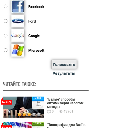
Facebook
Ford
Google
Microsoft
Голосовать
Результаты
ЧИТАЙТЕ ТАКЖЕ:
2018
"Белые" способы
Бизнес
оптимизации налогов:
10
Фев
методы
0
43901
2015
"Типография для Вас" в
Бизнес
31