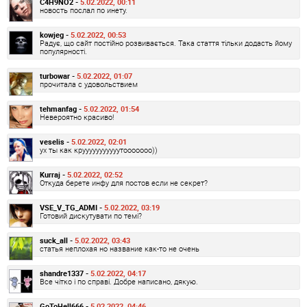
C4H9NO2 -
5.02.2022, 00:11
новость послал по инету.
kowjeg -
5.02.2022, 00:53
Радує, що сайт постійно розвивається. Така стаття тільки додасть йому
популярності.
turbowar -
5.02.2022, 01:07
прочитала с удовольствием
tehmanfag -
5.02.2022, 01:54
Невероятно красиво!
veselis -
5.02.2022, 02:01
ух ты как крууууууууууутооооооо))
Kurraj -
5.02.2022, 02:52
Откуда берете инфу для постов если не секрет?
VSE_V_TG_ADMI -
5.02.2022, 03:19
Готовий дискутувати по темі?
suck_all -
5.02.2022, 03:43
статья неплохая но название как-то не очень
shandre1337 -
5.02.2022, 04:17
Все чітко і по справі. Добре написано, дякую.
GoToHell666 -
5.02.2022, 04:46