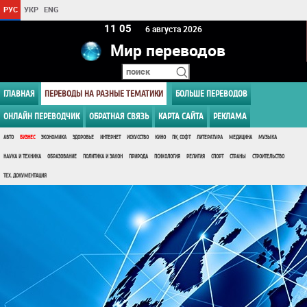
РУС
УКР
ENG
11:05
6 августа 2026
Мир переводов
ГЛАВНАЯ
ПЕРЕВОДЫ НА РАЗНЫЕ ТЕМАТИКИ
БОЛЬШЕ ПЕРЕВОДОВ
ОНЛАЙН ПЕРЕВОДЧИК
ОБРАТНАЯ СВЯЗЬ
КАРТА САЙТА
РЕКЛАМА
АВТО
БИЗНЕС
ЭКОНОМИКА
ЗДОРОВЬЕ
ИНТЕРНЕТ
ИСКУССТВО
КИНО
ПК, СОФТ
ЛИТЕРАТУРА
МЕДИЦИНА
МУЗЫКА
НАУКА И ТЕХНИКА
ОБРАЗОВАНИЕ
ПОЛИТИКА И ЗАКОН
ПРИРОДА
ПСИХОЛОГИЯ
РЕЛИГИЯ
СПОРТ
СТРАНЫ
СТРОИТЕЛЬСТВО
ТЕХ. ДОКУМЕНТАЦИЯ