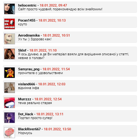
heliocentric -
18.01.2022, 09:47
Сайт просто чудовий, порекомендую всім знайомим!
Pocan1455 -
18.01.2022, 10:13
круто
Aerodinamika -
18.01.2022, 10:51
Ух ты :) Здорово как!
Sklof -
18.01.2022, 11:10
Я ось думаю, а де Ви матеріал взяли для вирішення описаної у статті,
невже з голови?
Samyrau_png -
18.01.2022, 11:54
прочитала с удовольствием
visland666 -
18.01.2022, 12:03
відмінна інфа
Murrzzz -
18.01.2022, 12:54
тема реально старая
Dot_Hack -
18.01.2022, 13:11
Портал просто супер!
BlackRiver667 -
18.01.2022, 13:50
Нормусь