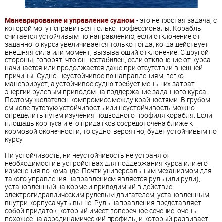
Маневрирование и управление судном
- это непростая задача, с
которой могут справиться только профессионалы. Корабль
считается устойчивым по направлению, если отклонение от
заданного курса увеличивается только тогда, когда действует
внешняя сила или момент, вызывающий отклонение. С другой
стороны, говорят, что он нестабилен, если отклонение от курса
начинается или продолжается даже при отсутствии внешней
причины. Судно, неустойчивое по направлениям, легко
маневрирует, а устойчивое судно требует меньших затрат
энергии рулевым приводом на поддержание заданного курса.
Поэтому желателен компромисс между крайностями. В грубом
смысле путевую устойчивость или неустойчивость можно
определить путем изучения подводного профиля корабля. Если
площадь корпуса и его придатков сосредоточена ближе к
кормовой оконечности, то судно, вероятно, будет устойчивым по
курсу.
Ни устойчивость, ни неустойчивость не устраняют
необходимости в устройствах для поддержания курса или его
изменения по команде. Почти универсальным механизмом для
такого управления направлением является руль (или рули),
установленный на корме и приводимый в действие
электрогидравлическим рулевым двигателем, установленным
внутри корпуса чуть выше. Руль направления представляет
собой придаток, который имеет поперечное сечение, очень
похожее на аэродинамический профиль, и который развивает