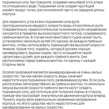
подъемную силу при повороте, создавая ненулевой угол атаки
по отношению к воде. Подъемная сила создает крутящий
момент вокруг точки, расположенной где-то на середине длины
корпуса.
Для заданного угла атаки подъемная сила руля
пропорциональна квадрату скорости воды относительно руля.
Следовательно, предпочтительное положение руля направления
находится в пределах высокоскоростного потока, создаваемого
гребным винтом. В случае многовинтового судна может быть
установлено несколько рулей (по одному за каждым гребным
винтом), чтобы использовать преимущества высокой скорости
течения. Кроме того, корабль, который должен хорошо
маневрировать задним ходом, часто оснащается парой
«фланговых рулей» для каждого гребного винта. Они
расположены перед гребным винтом, по одному с каждой
стороны вала.
Особой проблемой является маневрирование на очень малых
скоростях, так как малая скорость воды означает
недостаточную подъемную силу, развиваемую рулем. Если руль
расположен непосредственно за гребным винтом, то несколько
секунд высокой скорости гребного винта могут создать
подъемную силу, достаточную для толкания кормы в сторону,
прежде чем произойдет значительное движение корпуса вперед.
Толкать корму вбок равносильно изменению направления
корпуса, но этого средства часто недостаточно для
маневрирования на малых скоростях.