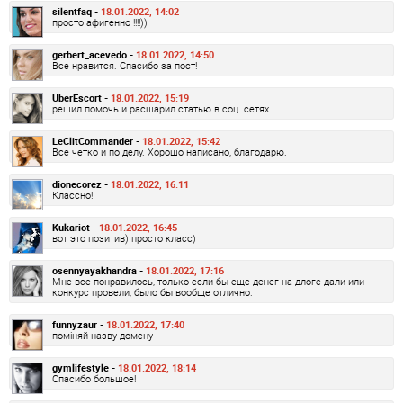
silentfaq -
18.01.2022, 14:02
просто афигенно !!!!))
gerbert_acevedo -
18.01.2022, 14:50
Все нравится. Спасибо за пост!
UberEscort -
18.01.2022, 15:19
решил помочь и расшарил статью в соц. сетях
LeClitCommander -
18.01.2022, 15:42
Все четко и по делу. Хорошо написано, благодарю.
dionecorez -
18.01.2022, 16:11
Классно!
Kukariot -
18.01.2022, 16:45
вот это позитив) просто класс)
osennyayakhandra -
18.01.2022, 17:16
Мне все понравилось, только если бы еще денег на длоге дали или
конкурс провели, было бы вообще отлично.
funnyzaur -
18.01.2022, 17:40
поміняй назву домену
gymlifestyle -
18.01.2022, 18:14
Спасибо большое!