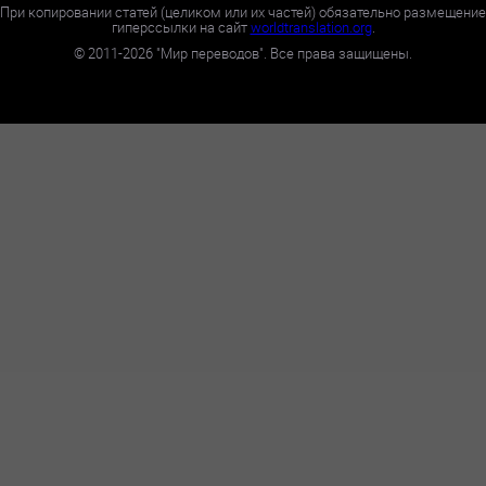
При копировании статей (целиком или их частей) обязательно размещение
гиперссылки на сайт
worldtranslation.org
.
©
2011-2026
"Мир переводов". Все права защищены.