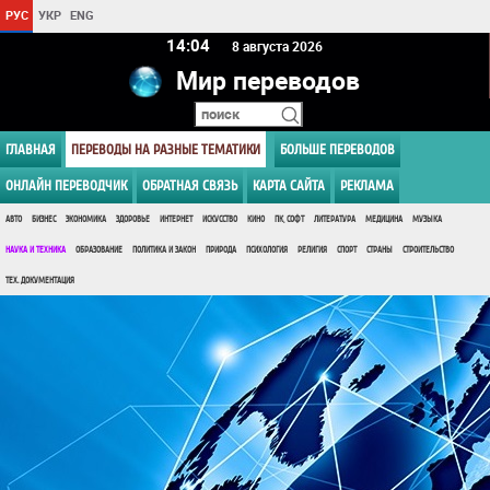
РУС
УКР
ENG
14 04
8 августа 2026
Мир переводов
ГЛАВНАЯ
ПЕРЕВОДЫ НА РАЗНЫЕ ТЕМАТИКИ
БОЛЬШЕ ПЕРЕВОДОВ
ОНЛАЙН ПЕРЕВОДЧИК
ОБРАТНАЯ СВЯЗЬ
КАРТА САЙТА
РЕКЛАМА
АВТО
БИЗНЕС
ЭКОНОМИКА
ЗДОРОВЬЕ
ИНТЕРНЕТ
ИСКУССТВО
КИНО
ПК, СОФТ
ЛИТЕРАТУРА
МЕДИЦИНА
МУЗЫКА
НАУКА И ТЕХНИКА
ОБРАЗОВАНИЕ
ПОЛИТИКА И ЗАКОН
ПРИРОДА
ПСИХОЛОГИЯ
РЕЛИГИЯ
СПОРТ
СТРАНЫ
СТРОИТЕЛЬСТВО
ТЕХ. ДОКУМЕНТАЦИЯ