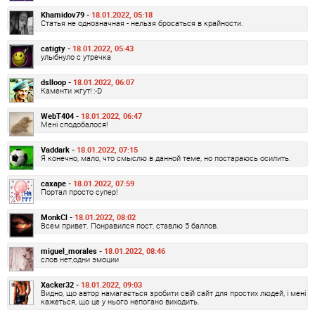
Khamidov79 -
18.01.2022, 05:18
Статья не однозначная - нельзя бросаться в крайности.
catigty -
18.01.2022, 05:43
улыбнуло с утречка
dslloop -
18.01.2022, 06:07
Каменти жгут! :-D
WebT404 -
18.01.2022, 06:47
Мені сподобалося!
Vaddark -
18.01.2022, 07:15
Я конечно, мало, что смыслю в данной теме, но постараюсь осилить.
caxape -
18.01.2022, 07:59
Портал просто супер!
MonkCl -
18.01.2022, 08:02
Всем привет. Понравился пост, ставлю 5 баллов.
miguel_morales -
18.01.2022, 08:46
слов нет,одни эмоции
Xacker32 -
18.01.2022, 09:03
Видно, що автор намагається зробити свій сайт для простих людей, і мені
кажеться, що це у нього непогано виходить.