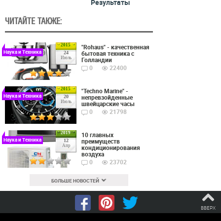
Результаты
ЧИТАЙТЕ ТАКЖЕ:
2015
"Rohaus" - качественная
Наука и Техника
бытовая техника с
24
Июль
Голландии
0
22400
2015
"Techno Marine" -
Наука и Техника
непревзойденные
20
Июль
швейцарские часы
0
21798
2019
10 главных
Наука и Техника
преимуществ
12
Апр
кондиционирования
воздуха
0
23702
БОЛЬШЕ НОВОСТЕЙ
ВВЕРХ