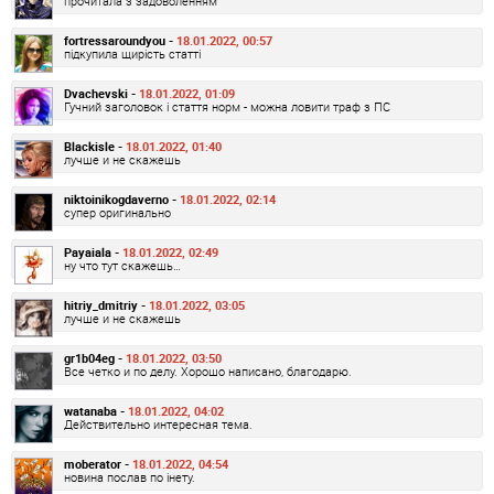
прочитала з задоволенням
fortressaroundyou -
18.01.2022, 00:57
підкупила щирість статті
Dvachevski -
18.01.2022, 01:09
Гучний заголовок і стаття норм - можна ловити траф з ПС
Blackisle -
18.01.2022, 01:40
лучше и не скажешь
niktoinikogdaverno -
18.01.2022, 02:14
супер оригинально
Payaiala -
18.01.2022, 02:49
ну что тут скажешь…
hitriy_dmitriy -
18.01.2022, 03:05
лучше и не скажешь
gr1b04eg -
18.01.2022, 03:50
Все четко и по делу. Хорошо написано, благодарю.
watanaba -
18.01.2022, 04:02
Действительно интересная тема.
moberator -
18.01.2022, 04:54
новина послав по інету.