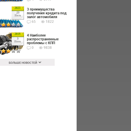
2023
3 преимущества
получения кредита под
23
Июль
залог автомобиля
65
1822
2019
4 Наиболее
распространенные
3
Июнь
проблемы с КПП
0
9838
БОЛЬШЕ НОВОСТЕЙ