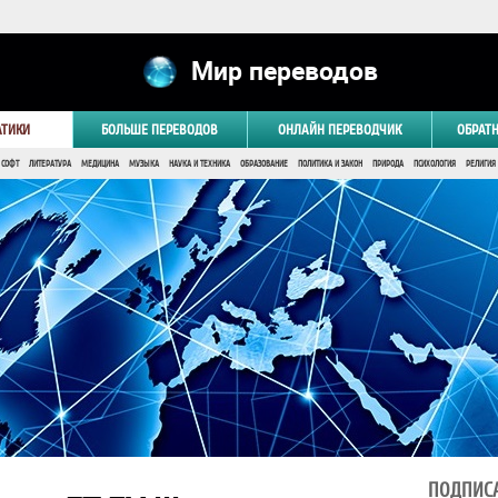
Мир переводов
АТИКИ
БОЛЬШЕ ПЕРЕВОДОВ
ОНЛАЙН ПЕРЕВОДЧИК
ОБРАТ
 СОФТ
ЛИТЕРАТУРА
МЕДИЦИНА
МУЗЫКА
НАУКА И ТЕХНИКА
ОБРАЗОВАНИЕ
ПОЛИТИКА И ЗАКОН
ПРИРОДА
ПСИХОЛОГИЯ
РЕЛИГИЯ
ПОДПИСА