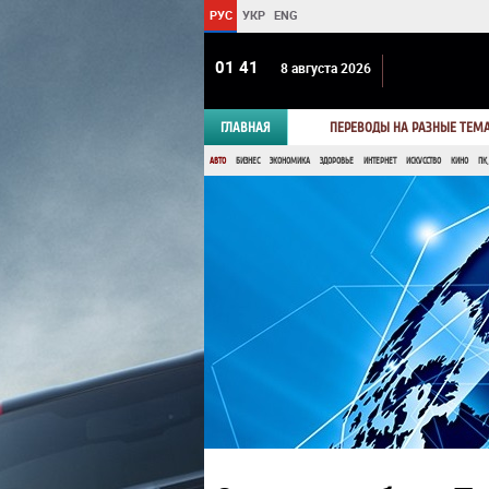
РУС
УКР
ENG
01:41
8 августа 2026
ГЛАВНАЯ
ПЕРЕВОДЫ НА РАЗНЫЕ ТЕМ
АВТО
БИЗНЕС
ЭКОНОМИКА
ЗДОРОВЬЕ
ИНТЕРНЕТ
ИСКУССТВО
КИНО
ПК,