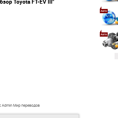
Обзор
Toyota FT-EV III
"
Авто
Авто
:
Admin
Мир переводов