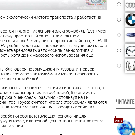
ем экологически чистого транспорта и работает на
асстояния, этот маленький электромобиль (EV) имеет
ает ему просторный салон в компактном
ен для людей, живущих в городских районах, FT-EV III
 EV удобным для езды по оживленным улицам города.
можете арендовать автомобиль данного типа и
ость, хотя до их массового использования еще
ь, благодаря новому дизайну кузова. Интерьер
 таких размеров автомобиля и может перевозить
щее электромобилей.
зличных источников энергии и силовых агрегатов, а
ациях транспортных потребностей, будет иметь
окружающей среды, разумно используя наши
ЧИТАЙТЕ
риантов, Toyota считает, что электромобили являются
 на короткие расстояния в городских районах.
азработки соответствующих технологий для
умуляторов, с конечной целью повышения качества
Авто
циализации.