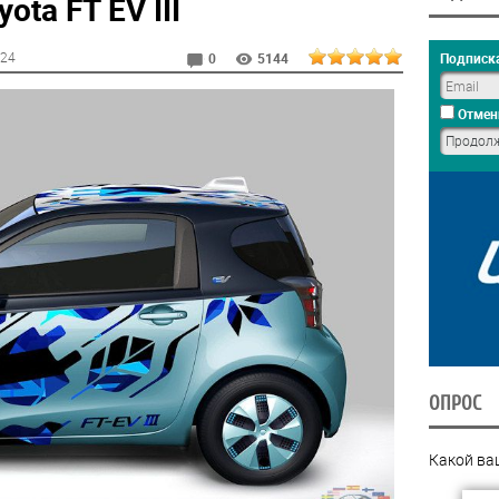
ta FT EV III
:24
Подписка
0
5144
Отмен
ОПРОС
Какой ва