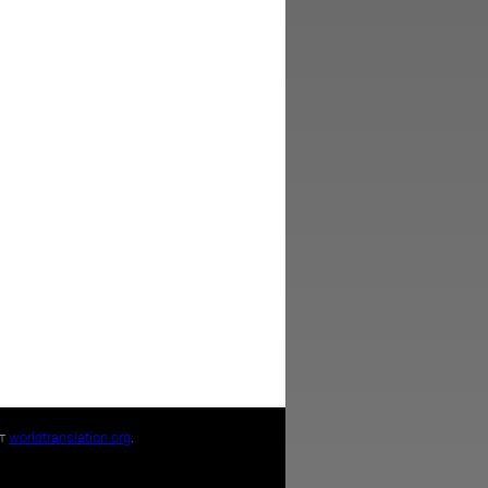
йт
worldtranslation.org
.