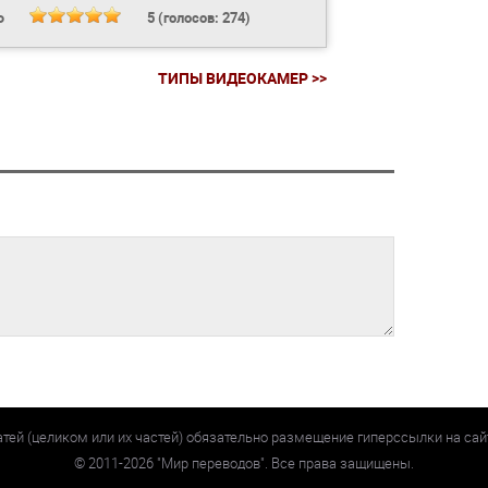
Ь
5
(голосов:
274
)
ТИПЫ ВИДЕОКАМЕР >>
атей (целиком или их частей) обязательно размещение гиперссылки на са
©
2011-2026
"Мир переводов". Все права защищены.