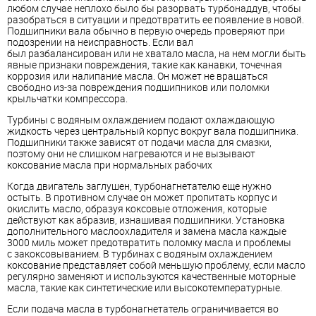
любом случае
неплохо было бы разорвать турбонаддув, чтобы
разобраться в ситуации и предотвратить ее появление в новой.
Подшипники вала обычно в первую очередь проверяют при
подозрении на неисправность. Если вал
был
разбалансирован
или не хватало масла, на нем могли быть
явные признаки повреждения, такие как канавки, точечная
коррозия или налипание масла. Он может не вращаться
свободно из-за повреждения подшипников или поломки
крыльчатки компрессора.
Турбины с водяным охлаждением подают охлаждающую
жидкость через центральный корпус вокруг вала подшипника.
Подшипники также зависят от подачи масла для смазки,
поэтому они не слишком нагреваются и не вызывают
коксование масла при нормальных рабочих
Когда двигатель заглушен, турбонагнетателю еще нужно
остыть. В противном случае он может пропитать корпус и
окислить масло, образуя коксовые отложения, которые
действуют как абразив, изнашивая подшипники. Установка
дополнительного маслоохладителя и замена масла каждые
3000 миль может предотвратить поломку масла и проблемы
с
закоксовыванием
. В турбинах с водяным охлаждением
коксование представляет собой меньшую проблему, если масло
регулярно заменяют и используются качественные моторные
масла, такие как синтетические или высокотемпературные.
Если подача масла в турбонагнетатель ограничивается во