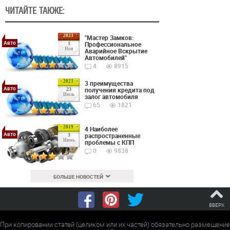
ЧИТАЙТЕ ТАКЖЕ:
2023
"Мастер Замков:
Авто
Профессиональное
1
Ноя
Аварийное Вскрытие
Автомобилей"
4
8915
2023
3 преимущества
Авто
получения кредита под
23
Июль
залог автомобиля
65
1821
2019
4 Наиболее
Авто
распространенные
3
Июнь
проблемы с КПП
0
9838
БОЛЬШЕ НОВОСТЕЙ
ВВЕРХ
При копировании статей (целиком или их частей) обязательно размещение