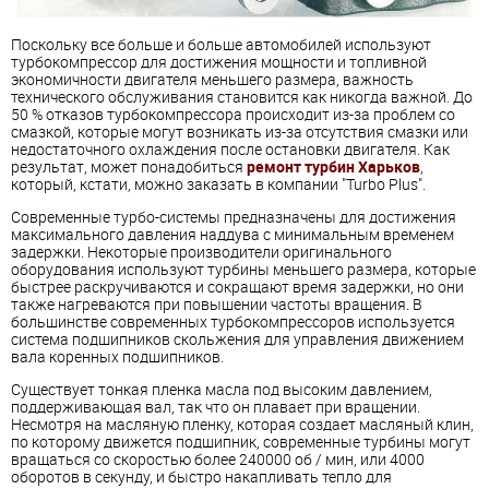
Поскольку все больше и больше автомобилей используют
турбокомпрессор для достижения мощности и топливной
экономичности двигателя меньшего размера, важность
технического обслуживания становится как никогда важной. До
50 % отказов турбокомпрессора происходит из-за проблем
со
смазкой
, которые могут возникать из-за отсутствия смазки или
недостаточного охлаждения после остановки двигателя. Как
результат, может понадобиться
ремонт турбин Харьков
,
который, кстати, можно заказать в компании
"Turbo Plus".
Современные
турбо-системы
предназначены для достижения
максимального давления наддува с минимальным временем
задержки. Некоторые производители оригинального
оборудования используют турбины меньшего размера, которые
быстрее раскручиваются и сокращают время задержки, но они
также нагреваются при повышении частоты вращения. В
большинстве современных турбокомпрессоров используется
система подшипников скольжения для управления движением
вала коренных подшипников.
Существует тонкая пленка масла под высоким давлением,
поддерживающая вал, так что он плавает при вращении.
Несмотря на масляную пленку,
которая создает масляный клин,
по которому
движется подшипник, современные турбины могут
вращаться со скоростью более 240000 об / мин, или 4000
оборотов в секунду, и быстро накапливать тепло для