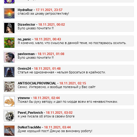
HydraRuz -
17.11.2021, 23:57
спасибі за цікаву ретроспективу!
Dizselector -
18.11.2021, 00:02
Було цікаво почитати !!!
no_panic -
18.11.2021, 00:43
Я конечно, мало, что смыслю в данной теме, но постараюсь осилить.
pavlovman -
18.11.2021, 01:08
Було цікаво почитати !!!
Oreiro24 -
18.11.2021, 01:48
Статья не однозначная - нельзя бросаться в крайности.
ANTISOCIALPROVINCIAL -
18.11.2021, 02:15
Сенкс. Интересно, и вообще полезный у Вас сайт
ytnnvnv -
18.11.2021, 02:44
Пожал бы руку автору, и дал по морде всем его ненавистникам.
Pavel_Pavlovich -
18.11.2021, 03:02
я уже писала об этом в своем блоге
DoNotTrackMe -
18.11.2021, 03:44
Дуже хороший пост! Дякую за виконану роботу!