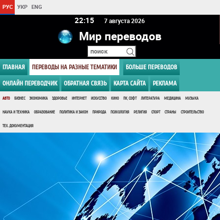
РУС
УКР
ENG
22 15
7 августа 2026
Мир переводов
ГЛАВНАЯ
ПЕРЕВОДЫ НА РАЗНЫЕ ТЕМАТИКИ
БОЛЬШЕ ПЕРЕВОДОВ
ОНЛАЙН ПЕРЕВОДЧИК
ОБРАТНАЯ СВЯЗЬ
КАРТА САЙТА
РЕКЛАМА
АВТО
БИЗНЕС
ЭКОНОМИКА
ЗДОРОВЬЕ
ИНТЕРНЕТ
ИСКУССТВО
КИНО
ПК, СОФТ
ЛИТЕРАТУРА
МЕДИЦИНА
МУЗЫКА
НАУКА И ТЕХНИКА
ОБРАЗОВАНИЕ
ПОЛИТИКА И ЗАКОН
ПРИРОДА
ПСИХОЛОГИЯ
РЕЛИГИЯ
СПОРТ
СТРАНЫ
СТРОИТЕЛЬСТВО
ТЕХ. ДОКУМЕНТАЦИЯ