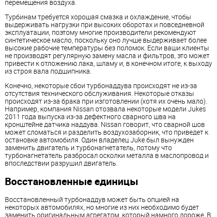
перемещения воздуха.
Турбинам требуется хорошая смазка и охлаждение, чтобы
выдерживать нагрузки при высоких оборотах и
повседневной
эксплуатации, поэтому многие производители рекомендуют
синтетическое масло, поскольку оно лучше выдерживает более
высокие рабочие температуры без поломок. Если ваши клиенты
не производят регулярную замену масла и фильтров, это может
привести к отложению лака, шламу и, в конечном итоге, к выходу
из строя вала подшипника.
Конечно, некоторые сбои турбонаддува происходят не из-за
отсутствия технического обслуживания. Некоторые отказы
происходят из-за брака при изготовлении (хотя их очень мало).
Например, компания Nissan отозвала некоторые модели Jukes
2011 года выпуска из-за дефектного сварного шва на
кронштейне датчика наддува. Nissan говорит, что сварной шов
может сломаться и разделить воздухозаборник, что приведет к
остановке автомобиля. Один владелец Juke был вынужден
заменить двигатель и турбонагнетатель, потому что
турбонагнетатель разбросал осколки металла в маслопровод и
впоследствии разрушил двигатель.
Восстановленные единицы
Восстановленный турбонаддув может быть опцией на
некоторых автомобилях, но многие из них необходимо будет
заменить оригинальным агрегатом, который намного дороже.
В