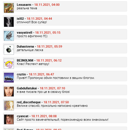
Lexusarm -
18.11.2021, 04:00
реальна тема
isl02 -
18.11.2021, 04:44
отлично!!! Все супер!
vasyatirell -
18.11.2021, 05:15
просто афигенно !!!!))
Duhastovna -
18.11.2021, 05:59
детальніше ласка
BE3N0LNM -
18.11.2021, 06:12
Клас! Респект автору!
cnztin -
18.11.2021, 06:47
Привіт! Пропоную обмін постовими з вашим блогом.
Gabdullatukai -
18.11.2021, 07:10
я вже писала про це в своєму блозі
red_discotheque -
18.11.2021, 07:50
Велике спасибі, прикольно написано креативно
cyancat -
18.11.2021, 08:08
Сайт просто замечательный, порекомендую всем знакомым!
Bad_Future -
18.11.2021, 08:43