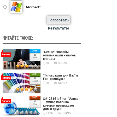
Microsoft
Голосовать
Результаты
ЧИТАЙТЕ ТАКЖЕ:
2018
"Белые" способы
Бизнес
оптимизации налогов:
10
Фев
методы
0
43950
2015
"Типография для Вас" в
Бизнес
Екатеринбурге
31
Март
0
44597
2025
&#128161; Блог: “Алиса
Бизнес
— умная колонка,
13
Ноя
которая превращает
дом в друга”
324
35495