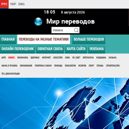
РУС
УКР
ENG
18:05
8 августа 2026
Мир переводов
ГЛАВНАЯ
ПЕРЕВОДЫ НА РАЗНЫЕ ТЕМАТИКИ
БОЛЬШЕ ПЕРЕВОДОВ
ОНЛАЙН ПЕРЕВОДЧИК
ОБРАТНАЯ СВЯЗЬ
КАРТА САЙТА
РЕКЛАМА
АВТО
БИЗНЕС
ЭКОНОМИКА
ЗДОРОВЬЕ
ИНТЕРНЕТ
ИСКУССТВО
КИНО
ПК, СОФТ
ЛИТЕРАТУРА
МЕДИЦИНА
МУЗЫКА
НАУКА И ТЕХНИКА
ОБРАЗОВАНИЕ
ПОЛИТИКА И ЗАКОН
ПРИРОДА
ПСИХОЛОГИЯ
РЕЛИГИЯ
СПОРТ
СТРАНЫ
СТРОИТЕЛЬСТВО
ТЕХ. ДОКУМЕНТАЦИЯ