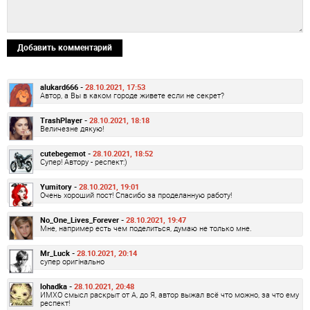
Добавить комментарий
alukard666 -
28.10.2021, 17:53
Автор, а Вы в каком городе живете если не секрет?
TrashPlayer -
28.10.2021, 18:18
Величезне дякую!
cutebegemot -
28.10.2021, 18:52
Супер! Автору - респект:)
Yumitory -
28.10.2021, 19:01
Очень хороший пост! Спасибо за проделанную работу!
No_One_Lives_Forever -
28.10.2021, 19:47
Мне, например есть чем поделиться, думаю не только мне.
Mr_Luck -
28.10.2021, 20:14
супер оригінально
lohadka -
28.10.2021, 20:48
ИМХО смысл раскрыт от А, до Я, автор выжал всё что можно, за что ему
респект!