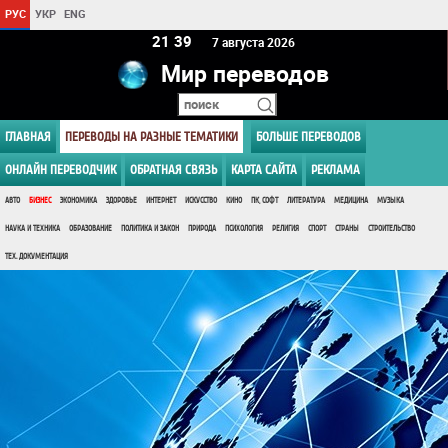
РУС
УКР
ENG
21:39
7 августа 2026
Мир переводов
ГЛАВНАЯ
ПЕРЕВОДЫ НА РАЗНЫЕ ТЕМАТИКИ
БОЛЬШЕ ПЕРЕВОДОВ
ОНЛАЙН ПЕРЕВОДЧИК
ОБРАТНАЯ СВЯЗЬ
КАРТА САЙТА
РЕКЛАМА
АВТО
БИЗНЕС
ЭКОНОМИКА
ЗДОРОВЬЕ
ИНТЕРНЕТ
ИСКУССТВО
КИНО
ПК, СОФТ
ЛИТЕРАТУРА
МЕДИЦИНА
МУЗЫКА
НАУКА И ТЕХНИКА
ОБРАЗОВАНИЕ
ПОЛИТИКА И ЗАКОН
ПРИРОДА
ПСИХОЛОГИЯ
РЕЛИГИЯ
СПОРТ
СТРАНЫ
СТРОИТЕЛЬСТВО
ТЕХ. ДОКУМЕНТАЦИЯ