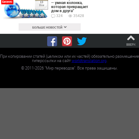
Бизнес
— умная колонка,
13
Ноя
которая превращает
дом в друга”
324
35428
БОЛЬШЕ НОВОСТЕЙ
ВВЕРХ
При копировании статей (целиком или их частей) обязательно размещение
гиперссылки на сайт
worldtranslation.org
.
©
2011-2026
"Мир переводов". Все права защищены.