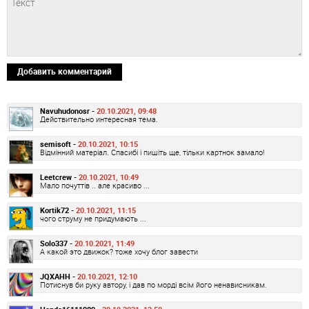
Добавить комментарий
Navuhudonosr -
20.10.2021, 09:48
Действительно интересная тема.
semisoft -
20.10.2021, 10:15
Відмінний матеріал. Спасибі і пишіть ще, тільки картнок замало!
Leetcrew -
20.10.2021, 10:49
Мало почуттів .. але красиво ...
Kortik72 -
20.10.2021, 11:15
чого струму не придумають ...
Solo337 -
20.10.2021, 11:49
А какой это движок? тоже хочу блог завести
JQXAHH -
20.10.2021, 12:10
Потиснув би руку автору, і дав по морді всім його ненависникам.