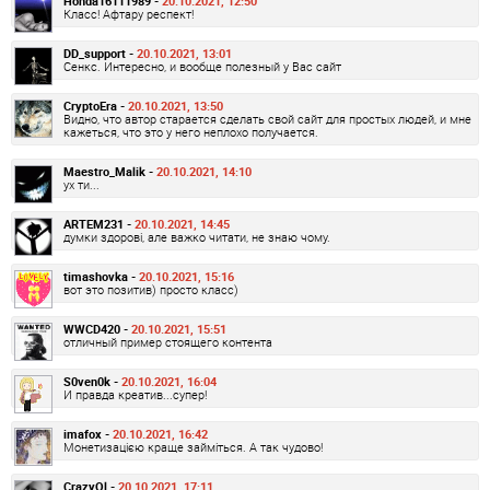
Honda16111989 -
20.10.2021, 12:50
Класс! Афтару респект!
DD_support -
20.10.2021, 13:01
Сенкс. Интересно, и вообще полезный у Вас сайт
CryptoEra -
20.10.2021, 13:50
Видно, что автор старается сделать свой сайт для простых людей, и мне
кажеться, что это у него неплохо получается.
Maestro_Malik -
20.10.2021, 14:10
ух ти...
ARTEM231 -
20.10.2021, 14:45
думки здорові, але важко читати, не знаю чому.
timashovka -
20.10.2021, 15:16
вот это позитив) просто класс)
WWCD420 -
20.10.2021, 15:51
отличный пример стоящего контента
S0ven0k -
20.10.2021, 16:04
И правда креатив...супер!
imafox -
20.10.2021, 16:42
Монетизацією краще займіться. А так чудово!
CrazyOl -
20.10.2021, 17:11