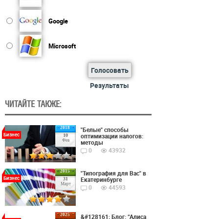
Google
Microsoft
Голосовать
Результаты
ЧИТАЙТЕ ТАКЖЕ:
2018
"Белые" способы
Бизнес
оптимизации налогов:
10
Фев
методы
0
43932
2015
"Типография для Вас" в
Бизнес
Екатеринбурге
31
Март
0
44593
2025
&#128161; Блог: “Алиса