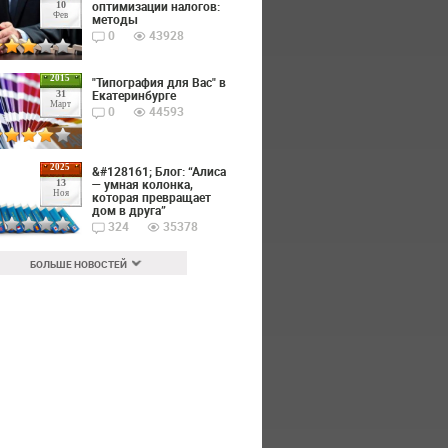
оптимизации налогов:
10
Фев
методы
0
43928
2015
"Типография для Вас" в
Екатеринбурге
31
Март
0
44593
2025
&#128161; Блог: “Алиса
— умная колонка,
13
Ноя
которая превращает
дом в друга”
324
35378
БОЛЬШЕ НОВОСТЕЙ