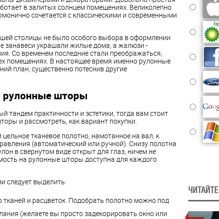
аботает в залитых солнцем помещениях. Великолепно
рмонично сочетается с классическими и современными
нашей столицы не было особого выбора в оформлении
е занавеси украшали жилые дома, а жалюзи -
я. Со временем последние стали преображаться,
ех помещениях. В настоящее время именно рулонные
ний план, существенно потеснив другие
й рулонные шторы
й тандем практичности и эстетики, тогда вам стоит
оры и рассмотреть, как вариант покупки.
цельное тканевое полотно, намотанное на вал, к
равления (автоматический или ручной). Снизу полотна
он в свернутом виде открыт для глаз, ничем не
имость на рулонные шторы доступна для каждого
и следует выделить:
ЧИТАЙТЕ
 тканей и расцветок. Подобрать полотно можно под
лания (желаете вы просто задекорировать окно или