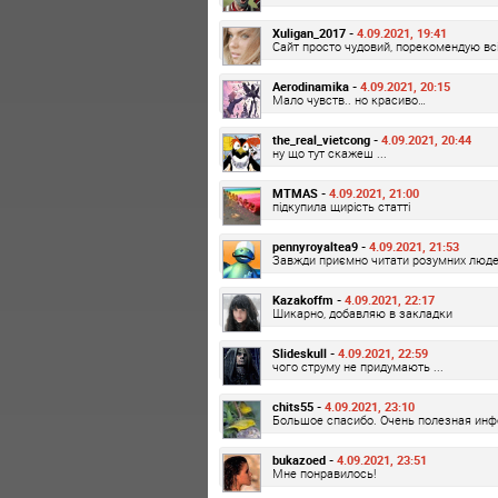
Xuligan_2017 -
4.09.2021, 19:41
Сайт просто чудовий, порекомендую вс
Aerodinamika -
4.09.2021, 20:15
Мало чувств.. но красиво…
the_real_vietcong -
4.09.2021, 20:44
ну що тут скажеш ...
MTMAS -
4.09.2021, 21:00
підкупила щирість статті
pennyroyaltea9 -
4.09.2021, 21:53
Завжди приємно читати розумних люде
Kazakoffm -
4.09.2021, 22:17
Шикарно, добавляю в закладки
Slideskull -
4.09.2021, 22:59
чого струму не придумають ...
chits55 -
4.09.2021, 23:10
Большое спасибо. Очень полезная ин
bukazoed -
4.09.2021, 23:51
Мне понравилось!