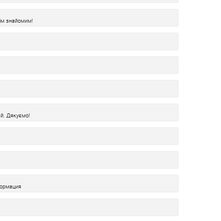
ім знайомим!
й. Дякуємо!
формация