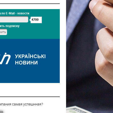
 по E-Mail - новости
4700
ить подписку
мпания самая успешнная?