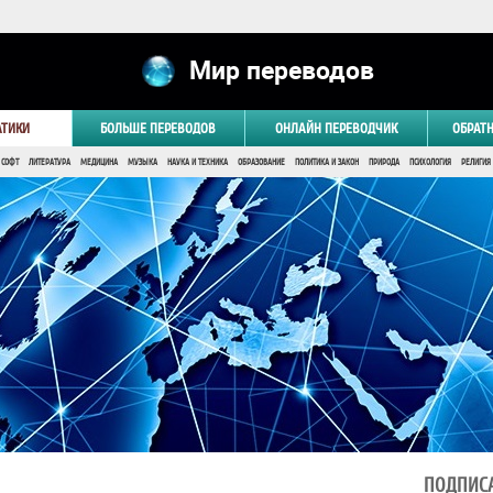
Мир переводов
АТИКИ
БОЛЬШЕ ПЕРЕВОДОВ
ОНЛАЙН ПЕРЕВОДЧИК
ОБРАТ
 СОФТ
ЛИТЕРАТУРА
МЕДИЦИНА
МУЗЫКА
НАУКА И ТЕХНИКА
ОБРАЗОВАНИЕ
ПОЛИТИКА И ЗАКОН
ПРИРОДА
ПСИХОЛОГИЯ
РЕЛИГИЯ
ПОДПИСА