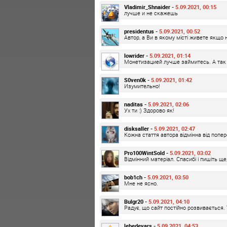
Vladimir_Shnaider -
5.09.2021, 00:15
лучше и не скажешь
presidentus -
5.09.2021, 00:52
Автор, а Ви в якому місті живете якщо 
lowrider -
5.09.2021, 01:14
Монетизацией лучше займитесь. А так 
S0ven0k -
5.09.2021, 01:42
Изумительно!
naditas -
5.09.2021, 02:06
Ух ти :) Здорово як!
disksaller -
5.09.2021, 02:47
Кожна стаття автора відмінна від попере
Pro100WintSold -
5.09.2021, 03:02
Відмінний матеріал. Спасибі і пишіть ще
bob1ch -
5.09.2021, 03:50
Мне не ясно.
Bulgr20 -
5.09.2021, 04:10
Радує, що сайт постійно розвивається. 
lebedevars -
5.09.2021, 04:53