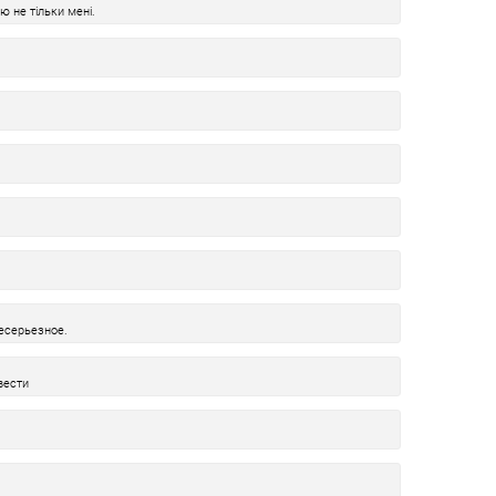
ю не тільки мені.
есерьезное.
вести