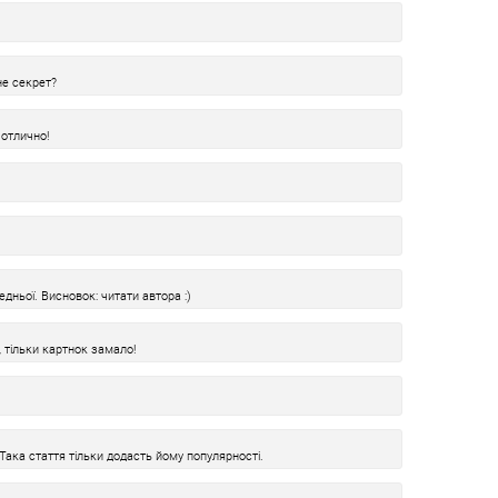
не секрет?
отлично!
дньої. Висновок: читати автора :)
, тільки картнок замало!
Така стаття тільки додасть йому популярності.