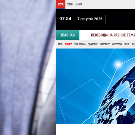
РУС
УКР
ENG
07:54
7 августа 2026
ГЛАВНАЯ
ПЕРЕВОДЫ НА РАЗНЫЕ ТЕМ
АВТО
БИЗНЕС
ЭКОНОМИКА
ЗДОРОВЬЕ
ИНТЕРНЕТ
ИСКУССТВО
КИНО
ПК,