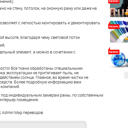
нения);
Бизнес
о на стену, потолок, на оконную раму или даже на
позволяет с легкостью монтировать и демонтировать
Бизнес
ой высоте, благодаря чему световой поток
ий;
дельный элемент, а можно в сочетании с
Бизнес
осто! Все ткани обработаны специальными
ка эксплуатации не притягивает пыль, не
действием солнца. Главное, во время чистки не
редств. Более подробную информацию вам
 компаний.
 под индивидуальным замерам рамы, по собственным
интерьер помещения.
:
Admin
Мир переводов