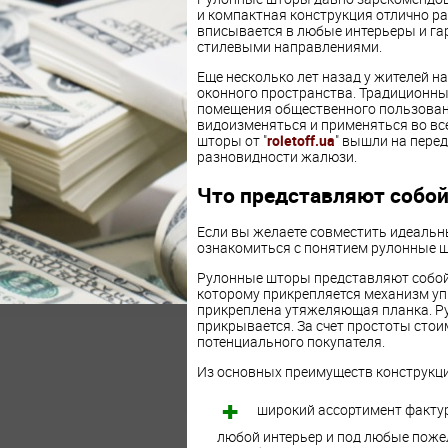
и компактная конструкция отлично р
вписывается в любые интерьеры и га
стилевыми направлениями.
Еще несколько лет назад у жителей 
оконного пространства. Традиционны
помещения общественного пользовани
видоизменяться и применяться во вс
шторы от "
roletoff.ua
" вышли на перед
разновидности жалюзи.
Что представляют собо
Если вы желаете совместить идеальны
ознакомиться с понятием рулонные шт
Рулонные шторы представляют собой 
которому прикрепляется механизм уп
прикреплена утяжеляющая планка. Рул
прикрывается. За счет простоты сто
потенциального покупателя.
Из основных преимуществ конструкци
широкий ассортимент фактур
любой интерьер и под любые поже