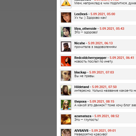
Мені, наприклад є чим поділитися, дума
LexDex6 -
5.09.2021, 05:00
Ух ты :) Здорово как!
lilya_otherside -
5.09.2021, 05:43
Это — здорово!
Nicshe -
5.09.2021, 06:13
прочитала з задоволенням
Redcoldcherrypepper -
5.09.2021, 06:41
новость послал по инету.
blackap -
5.09.2021, 07:03
Вы не правы.
Hildetand -
5.09.2021, 07:50
интересно. только название какое-то н
thepoxa -
5.09.2021, 08:15
А какой это движок? тоже хочу блог за
azamataza -
5.09.2021, 08:52
Это — глупость!
AlV8AlV8 -
5.09.2021, 09:01
Невероятно красиво!