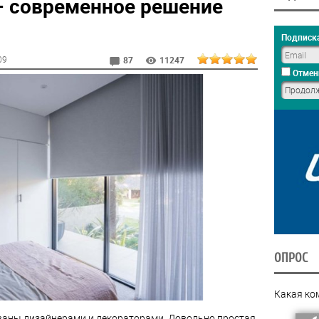
 современное решение
Подписка
09
87
11247
Отмен
ОПРОС
Какая ко
аны дизайнерами и декораторами. Довольно простая